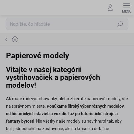
Prejsť
na
obsah
Hľadať
Domov
Papierové modely
Vitajte v našej kategórii
vystrihovačiek a papierových
modelov!
Ak máte radi vystrihovanky, alebo zbierate papierové modely, ste
na správnom mieste.
Ponúkame široký výber rôznych modelov,
od histórických stavieb a vozidiel až po futuristické stroje a
fantasy bytosti
. Nie všetky naše modely sú navrhnuté tak, aby
boli jednoduché na zostavenie, ale sú krásne a detailné.