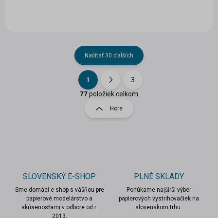
Načítať 30 ďalších
1
3
O
S
v
t
77
položiek celkom
l
r
Hore
á
á
d
n
a
k
c
o
i
e
v
p
a
r
SLOVENSKÝ E-SHOP
PLNÉ SKLADY
n
v
i
Sme domáci e-shop s vášňou pre
Ponúkame najširší výber
k
papierové modelárstvo a
papierových vystrihovačiek na
e
y
skúsenosťami v odbore od r.
slovenskom trhu.
v
2013.