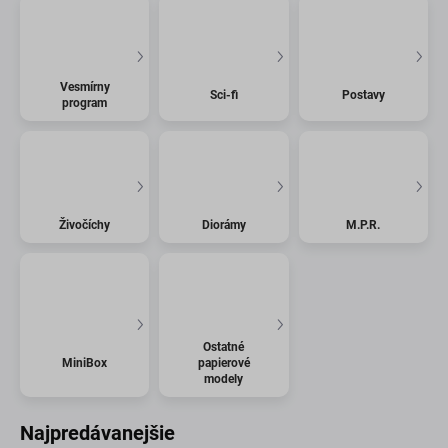
Vesmírny
Sci-fi
Postavy
program
Živočíchy
Diorámy
M.P.R.
Ostatné
MiniBox
papierové
modely
Najpredávanejšie