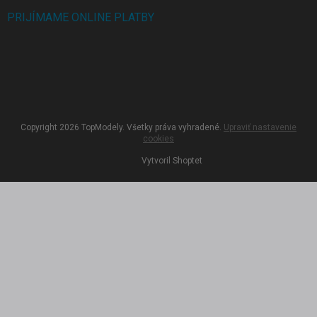
PRIJÍMAME ONLINE PLATBY
Copyright 2026
TopModely
. Všetky práva vyhradené.
Upraviť nastavenie
cookies
Vytvoril Shoptet