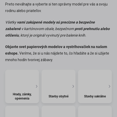
Preto neváhajte a vyberte si ten správny model pre vás a svoju
rodinu alebo priateľov.
Všetky
vami zakúpené modely sú precízne a bezpečne
zabalené
v kartónovom obale, bezpečnom
proti prehnutiu alebo
otlčeniu
, ktorý je originál vyvinutý pre balenie kníh.
Objavte svet papierových modelov a vystrihovačiek na našom
eshope.
Veríme, že si u nás nájdete to, čo hľadáte a že si užijete
mnoho hodín tvorivej zábavy.
Hrady, zámky,
Stavby obytné
Stavby sakrálne
opevnenia