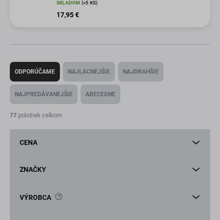
SKLADOM
(>5 KS)
17,95 €
R
a
ODPORÚČAME
NAJLACNEJŠIE
NAJDRAHŠIE
d
e
NAJPREDÁVANEJŠIE
ABECEDNE
n
i
77
položiek celkom
e
p
CENA
r
o
d
ZNAČKY
u
k
?
VÝROBCA
t
o