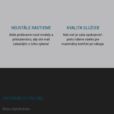
ý
p
i
s
u
NEUSTÁLE RASTIEME
KVALITA SLUŽIEB
Stále pridávame nové modely a
Náš cieľ je vaša spokojnosť -
príslušenstvo, aby ste mali
preto robíme všetko pre
zakaždým z čoho vyberať.
maximálny komfort pri nákupe.
Z
á
p
ä
t
i
INFORMÁCIE PRE VÁS
e
Moja objednávka