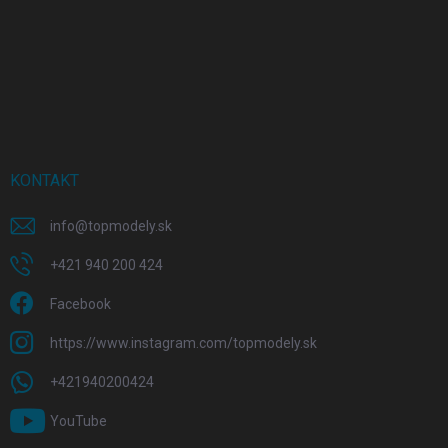
KONTAKT
info
@
topmodely.sk
+421 940 200 424
Facebook
https://www.instagram.com/topmodely.sk
+421940200424
YouTube