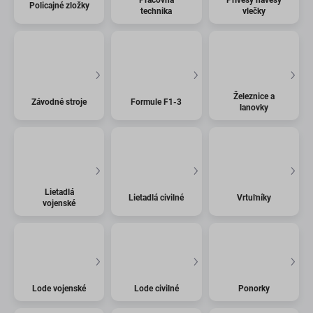
Policajné zložky
technika
vlečky
Železnice a
Závodné stroje
Formule F1-3
lanovky
Lietadlá
Lietadlá civilné
Vrtuľníky
vojenské
Lode vojenské
Lode civilné
Ponorky