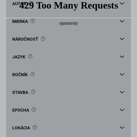
v
?
AUTOR
?
MIERKA
?
NÁROČNOSŤ
?
JAZYK
?
ROČNÍK
?
STAVBA
?
EPOCHA
?
LOKÁCIA