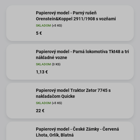
Papierový model - Parný rušeň
Orenstein&Koppel 2911/1908 s vozňami
SKLADOM
(>5 KS)
5 €
Papierový model - Parná lokomotíva Tkt48 a tri
nákladné vozne
SKLADOM
(3 KS)
1,13 €
Papierový model Traktor Zetor 7745 s
nakladačom Quicke
SKLADOM
(>5 KS)
22 €
Papierový model - České Zámky - Červená
Lhota, Orlík, Blatná