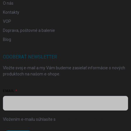
O nás
Kontakty
VOP
Doprava, poštovné a balenie
Blog
ODOBERAŤ NEWSLETTER
Vložte svoj e-mail a my Vám budeme zasielať informácie o nových
produktoch na našom e-shope.
EMAIL
Vložením e-mailu súhlasíte s
podmienkami ochrany osobných
údajov