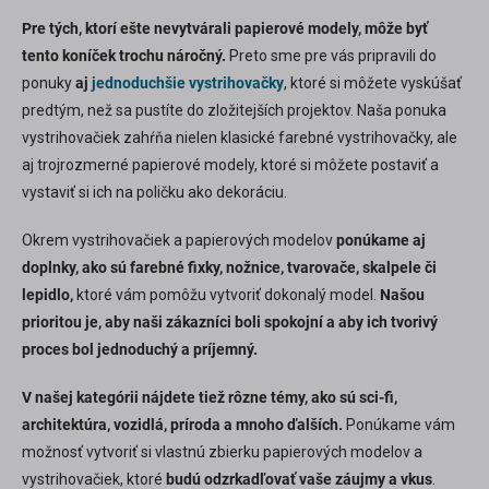
Pre tých, ktorí ešte nevytvárali papierové modely, môže byť
tento koníček trochu náročný.
Preto sme pre vás pripravili do
ponuky
aj
jednoduchšie vystrihovačky
, ktoré si môžete vyskúšať
predtým, než sa pustíte do zložitejších projektov. Naša ponuka
vystrihovačiek zahŕňa nielen klasické farebné vystrihovačky, ale
aj trojrozmerné papierové modely, ktoré si môžete postaviť a
vystaviť si ich na poličku ako dekoráciu.
Okrem vystrihovačiek a papierových modelov
ponúkame aj
doplnky, ako sú farebné fixky, nožnice, tvarovače, skalpele či
lepidlo,
ktoré vám pomôžu vytvoriť dokonalý model.
Našou
prioritou je, aby naši zákazníci boli spokojní a aby ich tvorivý
proces bol jednoduchý a príjemný.
V našej kategórii nájdete tiež rôzne témy, ako sú sci-fi,
architektúra, vozidlá, príroda a mnoho ďalších.
Ponúkame vám
možnosť vytvoriť si vlastnú zbierku papierových modelov a
vystrihovačiek, ktoré
budú odzrkadľovať vaše záujmy a vkus
.