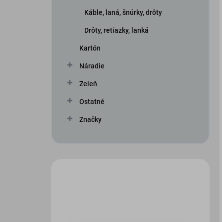
Káble, laná, šnúrky, drôty
Drôty, retiazky, lanká
Kartón
Náradie
Zeleň
iscount
Ostatné
Značky
Máte otázku?
Obráťte sa na nás.