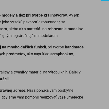
modely a tiež pri tvorbe krajinotvorby.
Avšak
 na jeho vysokú pevnosť a robustnosť sa
sera
, alebo
ako materiál na rebrovanie modelov
.
iť aj tým najnáročnejším modelárom.
j na mnoho ďalších funkcií
, pri tvorbe
handmade
ych predmetov,
ako napríklad
scrapbookov,
alitný a trvanlivý materiál na výrobu kníh. Ďalej
v
rácii.
správnej adrese
. Naša ponuka vám poskytne
ás, aby sme vám pomohli realizovať vaše umelecké