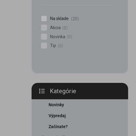
n
e
l
Na sklade
20
Akcia
0
Novinka
0
Tip
0
Kategórie
Preskočiť
kategórie
Novinky
Výpredaj
Začínate?