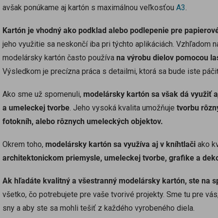
avšak ponúkame aj kartón s maximálnou veľkosťou
A3
.
Kartón je vhodný ako podklad alebo podlepenie pre papierové 
jeho využitie sa neskončí iba pri týchto aplikáciách. Vzhľadom
modelársky kartón často používa
na výrobu dielov pomocou la
Výsledkom je precízna práca s detailmi, ktorá sa bude iste páč
Ako sme už spomenuli,
modelársky kartón sa však dá využiť a
a umeleckej tvorbe
. Jeho vysoká kvalita umožňuje
tvorbu rôzn
fotokníh, alebo rôznych umeleckých objektov.
Okrem toho,
modelársky kartón sa využíva aj v kníhtlači
ako kv
architektonickom priemysle, umeleckej tvorbe, grafike a deko
Ak hľadáte kvalitný a všestranný modelársky kartón, ste na 
všetko, čo potrebujete pre vaše tvorivé projekty. Sme tu pre v
sny a aby ste sa mohli tešiť z každého vyrobeného diela.