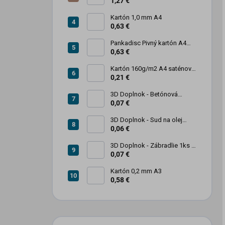
1,27 €
Kartón 1,0 mm A4
0,63 €
Pankadisc Pivný kartón A4
1mm 420g
0,63 €
Kartón 160g/m2 A4 saténový
biely povrch
0,21 €
3D Doplnok - Betónová
zábrana 1ks
0,07 €
3D Doplnok - Sud na olej
kovový 250L - 1ks
0,06 €
3D Doplnok - Zábradlie 1ks +
stojan 2ks
0,07 €
Kartón 0,2 mm A3
0,58 €