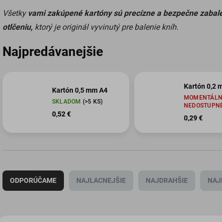
Všetky
vami zakúpené kartóny sú precízne a bezpečne zabal
otlčeniu,
ktorý je originál vyvinutý pre balenie kníh.
Najpredávanejšie
Kartón 0,2 
Kartón 0,5 mm A4
MOMENTÁLN
SKLADOM
(>5 KS)
NEDOSTUPN
0,52 €
0,29 €
R
a
ODPORÚČAME
NAJLACNEJŠIE
NAJDRAHŠIE
NAJ
d
e
n
i
V