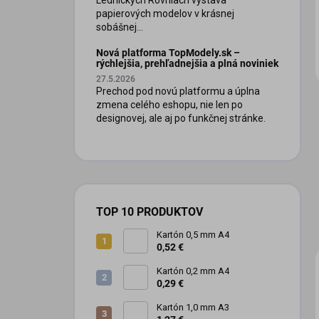
papierových modelov v krásnej
sobášnej...
Nová platforma TopModely.sk –
rýchlejšia, prehľadnejšia a plná noviniek
27.5.2026
Prechod pod novú platformu a úplna
zmena celého eshopu, nie len po
designovej, ale aj po funkčnej stránke.
TOP 10 PRODUKTOV
Kartón 0,5 mm A4
0,52 €
Kartón 0,2 mm A4
0,29 €
Kartón 1,0 mm A3