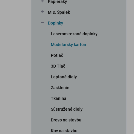
Papieráky
M.D. Špalek
Doplnky
Laserom rezané doplnky
Modelársky kartón
Potlač
3D Tlač
Leptané diely
Zasklenie
Tkanina
Sústružené diely
Drevo na stavbu
Kov na stavbu