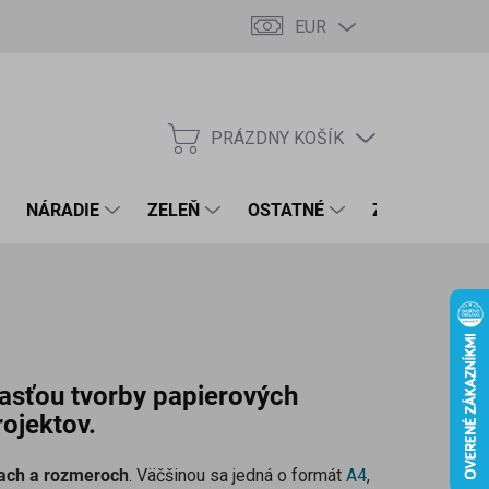
EUR
PRÁZDNY KOŠÍK
NÁKUPNÝ
KOŠÍK
NÁRADIE
ZELEŇ
OSTATNÉ
ZNAČKY
časťou tvorby papierových
ojektov.
kach a rozmeroch
. Väčšinou sa jedná o formát
A4
,