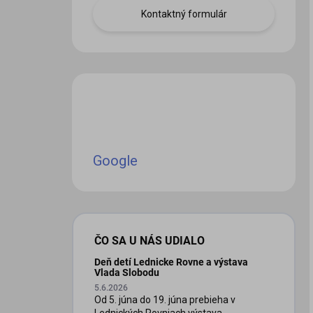
Kontaktný formulár
Google
ČO SA U NÁS UDIALO
Deň detí Lednicke Rovne a výstava
Vlada Slobodu
5.6.2026
Od 5. júna do 19. júna prebieha v
Lednických Rovniach výstava