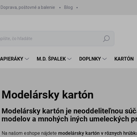
Doprava, poštovné a balenie
Blog
Hľadať
PAPIERÁKY
M.D. ŠPALEK
DOPLNKY
KARTÓN
Modelársky kartón
Modelársky kartón je neoddeliteľnou sú
modelov a mnohých iných umeleckých pr
Na našom eshope nájdete
modelársky kartón v rôznych hrúb