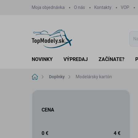
Prejsť
Moja objednávka
O nás
Kontakty
VOP
na
obsah
NOVINKY
VÝPREDAJ
ZAČÍNATE?
Domov
Doplnky
Modelársky kartón
B
o
č
CENA
n
ý
p
a
0
€
4
€