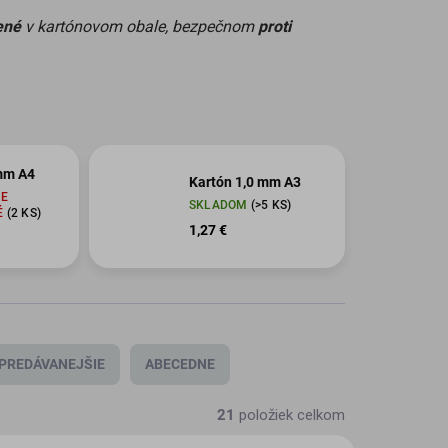
ené
v kartónovom obale, bezpečnom
proti
mm A4
Kartón 1,0 mm A3
E
SKLADOM
(>5 KS)
É
(2 KS)
1,27 €
PREDÁVANEJŠIE
ABECEDNE
21
položiek celkom