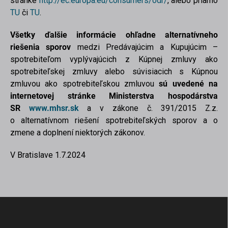
stránke
http://ec.europa.eu/consumers/odr/
, alebo priamo
TU
či
TU
.
Všetky ďalšie informácie ohľadne alternatívneho
riešenia sporov
medzi Predávajúcim a Kupujúcim –
spotrebiteľom vyplývajúcich z Kúpnej zmluvy ako
spotrebiteľskej zmluvy alebo súvisiacich s Kúpnou
zmluvou ako spotrebiteľskou zmluvou
sú uvedené na
internetovej stránke Ministerstva hospodárstva
SR
www.mhsr.sk
a v zákone č. 391/2015 Z.z.
o alternatívnom riešení spotrebiteľských sporov a o
zmene a doplnení niektorých zákonov.
V Bratislave 1.7.2024
scount
Z
á
p