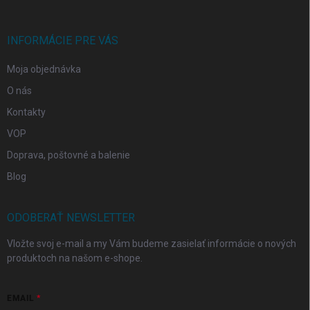
ä
t
i
INFORMÁCIE PRE VÁS
e
Moja objednávka
O nás
Kontakty
VOP
Doprava, poštovné a balenie
Blog
ODOBERAŤ NEWSLETTER
Vložte svoj e-mail a my Vám budeme zasielať informácie o nových
produktoch na našom e-shope.
EMAIL