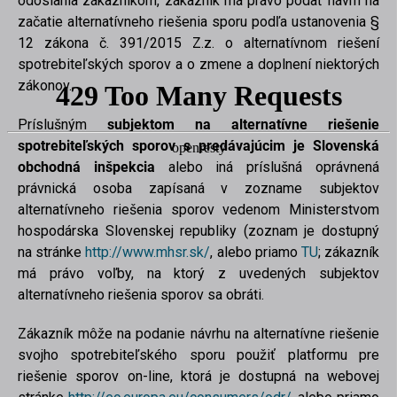
odoslania zákazníkom, zákazník má právo podať návrh na
začatie alternatívneho riešenia sporu podľa ustanovenia §
12 zákona č. 391/2015 Z.z. o alternatívnom riešení
spotrebiteľských sporov a o zmene a doplnení niektorých
zákonov.
Príslušným
subjektom na alternatívne riešenie
spotrebiteľských sporov s predávajúcim je Slovenská
obchodná inšpekcia
alebo iná príslušná oprávnená
právnická osoba zapísaná v zozname subjektov
alternatívneho riešenia sporov vedenom Ministerstvom
hospodárska Slovenskej republiky (zoznam je dostupný
na stránke
http://www.mhsr.sk/
, alebo priamo
TU
; zákazník
má právo voľby, na ktorý z uvedených subjektov
alternatívneho riešenia sporov sa obráti.
Zákazník môže na podanie návrhu na alternatívne riešenie
svojho spotrebiteľského sporu použiť platformu pre
riešenie sporov on-line, ktorá je dostupná na webovej