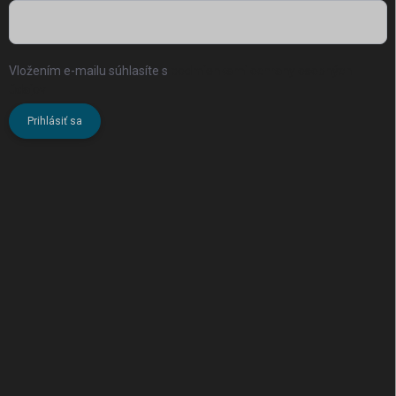
Vložením e-mailu súhlasíte s
podmienkami ochrany osobných
údajov
Prihlásiť sa