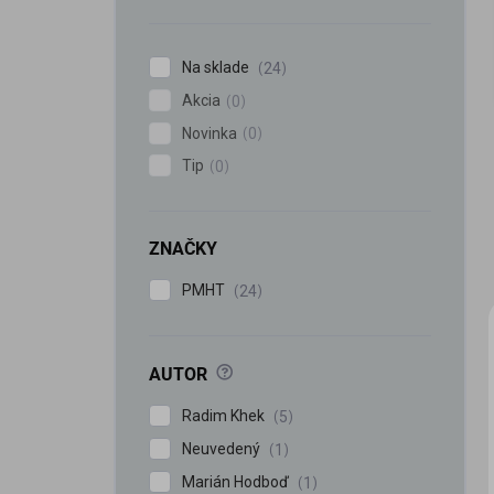
n
e
l
Na sklade
24
Akcia
0
Novinka
0
Tip
0
ZNAČKY
PMHT
24
?
AUTOR
Radim Khek
5
Neuvedený
1
Marián Hodboď
1