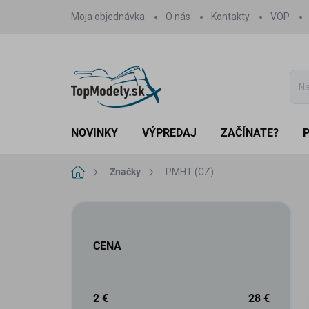
Prejsť
Moja objednávka
O nás
Kontakty
VOP
na
obsah
NOVINKY
VÝPREDAJ
ZAČÍNATE?
Domov
Značky
PMHT (CZ)
B
o
č
CENA
n
ý
p
a
2
€
28
€