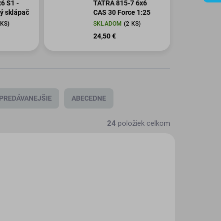
TATRA 815-7 6x6
ý sklápač
CAS 30 Force 1:25
 KS)
SKLADOM
(2 KS)
24,50 €
PREDÁVANEJŠIE
ABECEDNE
24
položiek celkom
SE-035
PMHTSE-034