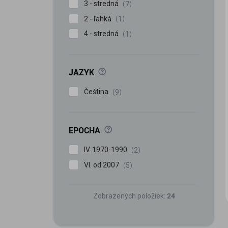
3 - stredná
7
2 - ľahká
1
4 - stredná
1
?
JAZYK
Čeština
9
iscount
?
EPOCHA
IV. 1970-1990
2
VI. od 2007
5
Zobrazených položiek:
24