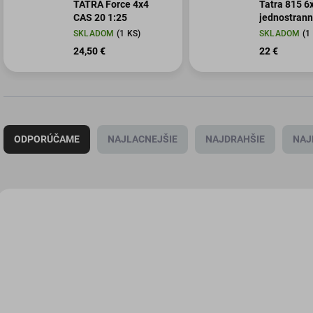
TATRA Force 4x4
Tatra 815 6x6 S1 -
CAS 20 1:25
jednostrann
SKLADOM
(1 KS)
SKLADOM
(1
24,50 €
22 €
R
a
ODPORÚČAME
NAJLACNEJŠIE
NAJDRAHŠIE
NAJ
d
e
n
i
V
e
ý
PMHTSE-003/CER2
PMHT
p
p
r
i
o
s
d
p
u
r
k
o