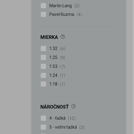
Martin Lang
2
Pavel Kuzma
4
?
MIERKA
1:32
6
1:25
9
1:53
7
1:24
1
1:18
1
?
NÁROČNOSŤ
4 - ťažká
12
5 - veľmi ťažká
3