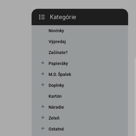
Kategórie
Preskočiť
kategórie
Novinky
Výpredaj
Začínate?
Papieráky
M.D. Špalek
Doplnky
Kartón
Náradie
Zeleň
Ostatné