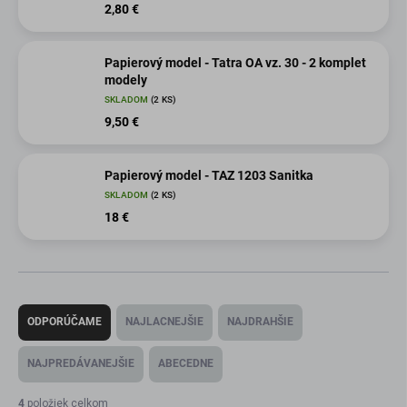
2,80 €
Papierový model - Tatra OA vz. 30 - 2 komplet
modely
SKLADOM
(2 KS)
9,50 €
Papierový model - TAZ 1203 Sanitka
SKLADOM
(2 KS)
18 €
R
a
ODPORÚČAME
NAJLACNEJŠIE
NAJDRAHŠIE
d
e
NAJPREDÁVANEJŠIE
ABECEDNE
n
i
4
položiek celkom