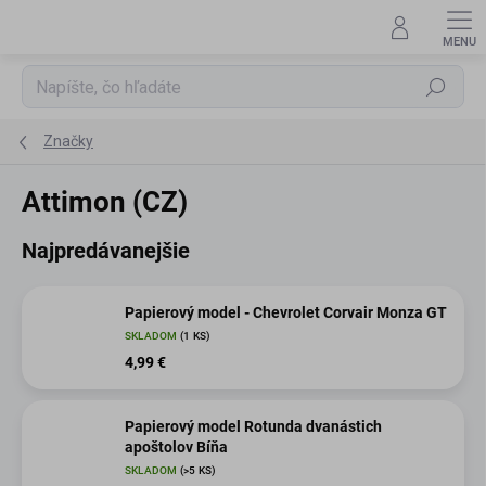
Prejsť
na
obsah
Hľadať
Značky
Attimon (CZ)
Najpredávanejšie
Papierový model - Chevrolet Corvair Monza GT
SKLADOM
(1 KS)
4,99 €
Papierový model Rotunda dvanástich
apoštolov Bíňa
SKLADOM
(>5 KS)