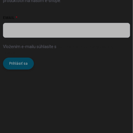
produktoch na našom e-shope.
EMAIL
Vložením e-mailu súhlasíte s
podmienkami ochrany osobných
údajov
Prihlásiť sa