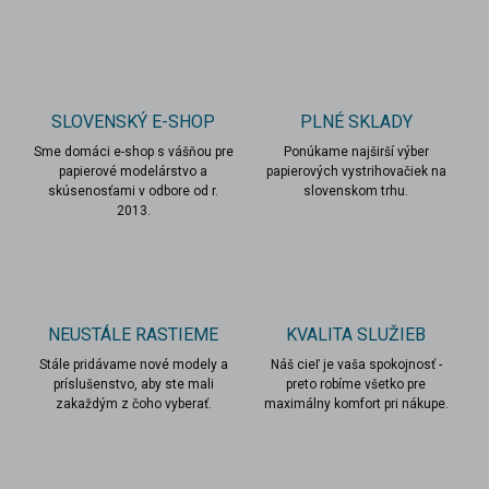
v
l
á
d
a
c
SLOVENSKÝ E-SHOP
PLNÉ SKLADY
i
Sme domáci e-shop s vášňou pre
e
Ponúkame najširší výber
papierové modelárstvo a
papierových vystrihovačiek na
p
skúsenosťami v odbore od r.
slovenskom trhu.
r
2013.
v
k
y
v
ý
p
NEUSTÁLE RASTIEME
KVALITA SLUŽIEB
i
s
Stále pridávame nové modely a
Náš cieľ je vaša spokojnosť -
u
príslušenstvo, aby ste mali
preto robíme všetko pre
zakaždým z čoho vyberať.
maximálny komfort pri nákupe.