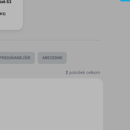
6x6 S3
 KS)
PREDÁVANEJŠIE
ABECEDNE
2
položiek celkom
EX-009