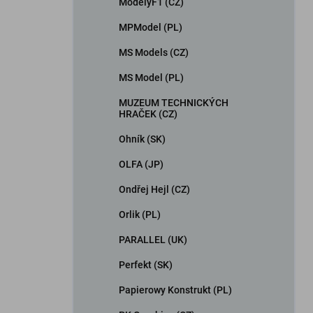
ModelyF1 (CZ)
MPModel (PL)
MS Models (CZ)
MS Model (PL)
MUZEUM TECHNICKÝCH
HRAČEK (CZ)
Ohník (SK)
OLFA (JP)
Ondřej Hejl (CZ)
Orlik (PL)
PARALLEL (UK)
Perfekt (SK)
Papierowy Konstrukt (PL)