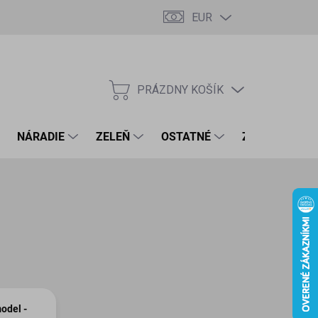
EUR
PRÁZDNY KOŠÍK
NÁKUPNÝ
KOŠÍK
NÁRADIE
ZELEŇ
OSTATNÉ
ZNAČKY
odel -