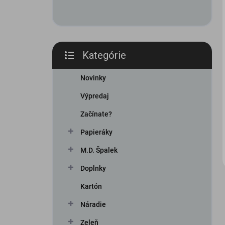
Kategórie
Preskočiť
kategórie
Novinky
Výpredaj
Začínate?
Papieráky
M.D. Špalek
Doplnky
Kartón
Náradie
Zeleň