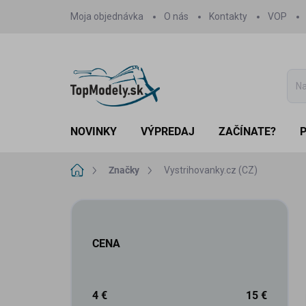
Prejsť
Moja objednávka
O nás
Kontakty
VOP
na
obsah
NOVINKY
VÝPREDAJ
ZAČÍNATE?
Domov
Značky
Vystrihovanky.cz (CZ)
B
o
č
CENA
n
ý
p
a
4
€
15
€