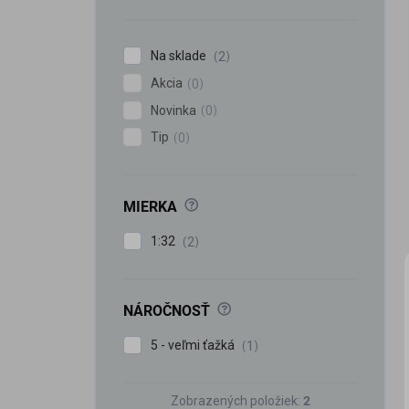
n
e
l
Na sklade
2
Akcia
0
Novinka
0
Tip
0
?
MIERKA
1:32
2
?
NÁROČNOSŤ
5 - veľmi ťažká
1
Zobrazených položiek:
2