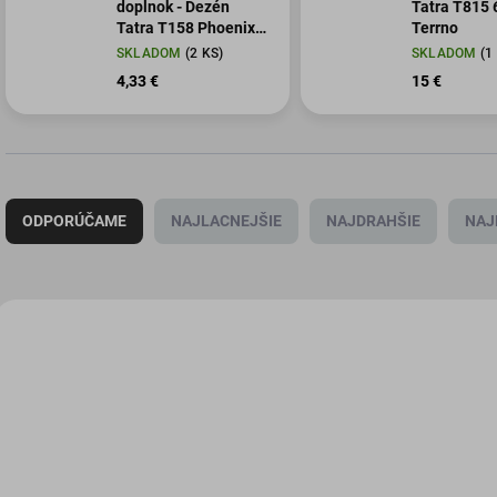
doplnok - Dezén
Tatra T815 
Tatra T158 Phoenix
Terrno
4x4 S3 -
SKLADOM
(2 KS)
SKLADOM
(1
vystrihovanky.cz
4,33 €
15 €
R
a
ODPORÚČAME
NAJLACNEJŠIE
NAJDRAHŠIE
NAJ
d
e
n
i
V
e
ý
VCZMEX-D011
VCZM
p
p
r
i
o
s
d
p
u
r
k
o