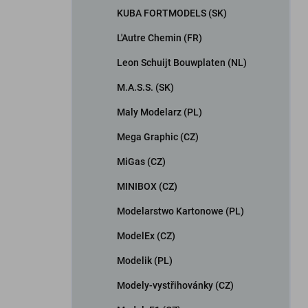
KUBA FORTMODELS (SK)
L'Autre Chemin (FR)
Leon Schuijt Bouwplaten (NL)
M.A.S.S. (SK)
Maly Modelarz (PL)
Mega Graphic (CZ)
MiGas (CZ)
MINIBOX (CZ)
Modelarstwo Kartonowe (PL)
ModelEx (CZ)
Modelik (PL)
Modely-vystřihovánky (CZ)