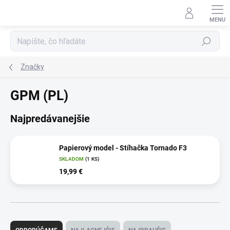
Prejsť
na
obsah
Hľadať
Značky
GPM (PL)
Najpredávanejšie
Papierový model - Stíhačka Tornado F3
SKLADOM
(1 KS)
19,99 €
R
a