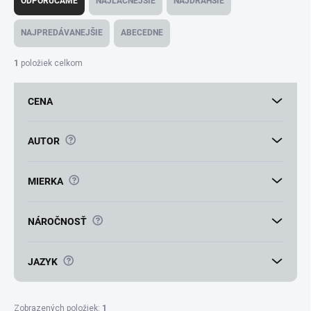
ODPORÚČAME
NAJLACNEJŠIE
NAJDRAHŠIE
d
e
NAJPREDÁVANEJŠIE
ABECEDNE
n
i
1
položiek celkom
e
p
CENA
r
o
d
?
AUTOR
u
k
t
?
MIERKA
o
v
?
NÁROČNOSŤ
?
JAZYK
Zobrazených položiek:
1