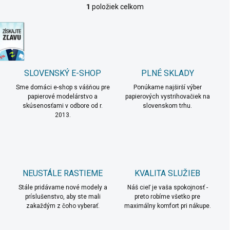
1
položiek celkom
O
v
discount
l
á
d
a
c
SLOVENSKÝ E-SHOP
PLNÉ SKLADY
i
Sme domáci e-shop s vášňou pre
e
Ponúkame najširší výber
papierové modelárstvo a
papierových vystrihovačiek na
p
skúsenosťami v odbore od r.
slovenskom trhu.
r
2013.
v
k
y
v
ý
p
NEUSTÁLE RASTIEME
KVALITA SLUŽIEB
i
s
Stále pridávame nové modely a
Náš cieľ je vaša spokojnosť -
u
príslušenstvo, aby ste mali
preto robíme všetko pre
zakaždým z čoho vyberať.
maximálny komfort pri nákupe.