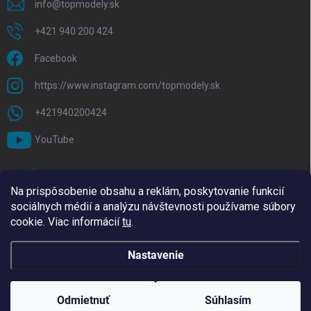
info
@
topmodely.sk
+421 940 200 424
Facebook
https://www.instagram.com/topmodely.sk
+421940200424
YouTube
PRIJÍMAME ONLINE PLATBY
Na prispôsobenie obsahu a reklám, poskytovanie funkcií
sociálnych médií a analýzu návštevnosti používame súbory
cookie. Viac informácií
tu
.
Nastavenie
Copyright 2026
TopModely
. Všetky práva vyhradené.
Upraviť nastavenie
cookies
Odmietnuť
Súhlasím