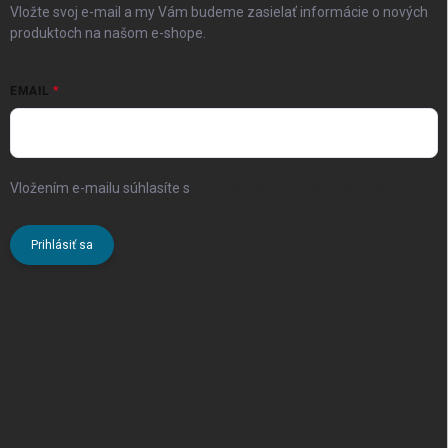
Vložte svoj e-mail a my Vám budeme zasielať informácie o nových
produktoch na našom e-shope.
EMAIL
Vložením e-mailu súhlasíte s
podmienkami ochrany osobných
údajov
Prihlásiť sa