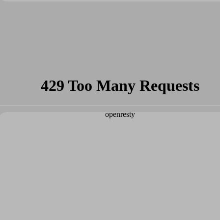
MTH-007
M