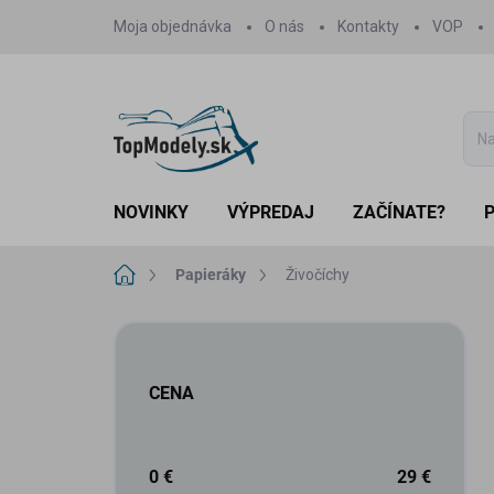
Prejsť
Moja objednávka
O nás
Kontakty
VOP
na
obsah
NOVINKY
VÝPREDAJ
ZAČÍNATE?
Domov
Papieráky
Živočíchy
B
o
č
CENA
n
ý
p
a
0
€
29
€