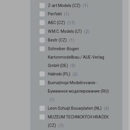
Z-art Models (CZ)
1
Perfekt
1
ABC (CZ)
17
W.M.C. Models (LT)
2
Bestr (CZ)
1
Schreiber-Bogen
Kartonmodellbau / AUE-Verlag
GmbH (DE)
2
Halinski (PL)
2
Bumažnoje Modelirovanie -
Бумажное моделирование (RU)
1
Leon Schuijt Bouwplaten (NL)
3
MUZEUM TECHNICKÝCH HRAČEK
(CZ)
7