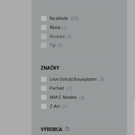
n
e
l
Na sklade
37
Akcia
1
Novinka
0
Tip
0
ZNAČKY
Leon Schuijt Bouwplaten
3
Perfekt
1
W.M.C. Models
2
Z-Art
1
?
VÝROBCA