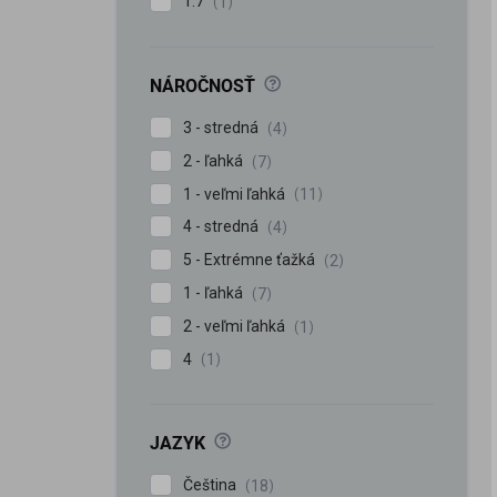
1:7
1
?
NÁROČNOSŤ
3 - stredná
4
2 - ľahká
7
1 - veľmi ľahká
11
4 - stredná
4
5 - Extrémne ťažká
2
1 - ľahká
7
2 - veľmi ľahká
1
4
1
?
JAZYK
Čeština
18