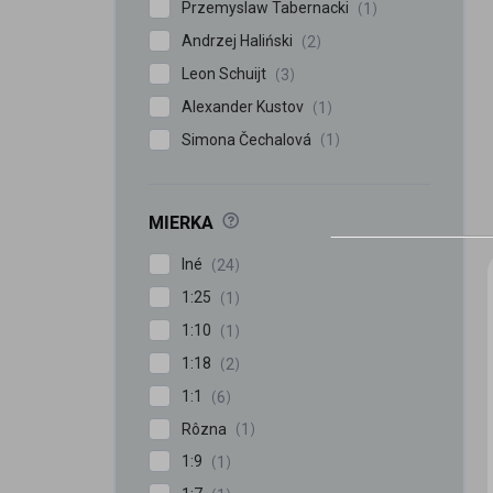
Przemyslaw Tabernacki
1
Andrzej Haliński
2
Leon Schuijt
3
Alexander Kustov
1
Simona Čechalová
1
?
MIERKA
Iné
24
1:25
1
1:10
1
1:18
2
1:1
6
Rôzna
1
1:9
1