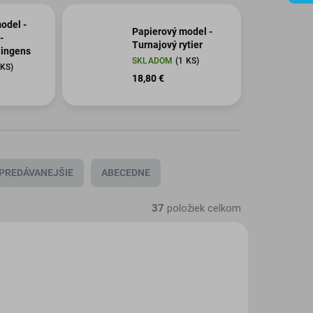
odel -
Papierový model -
-
Turnajový rytier
 ingens
SKLADOM
(1 KS)
 KS)
18,80 €
PREDÁVANEJŠIE
ABECEDNE
37
položiek celkom
OG-487
SBOG-704