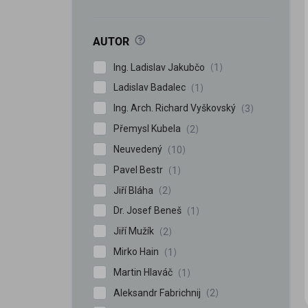
?
AUTOR
Ing. Ladislav Jakubčo
1
Ladislav Badalec
1
Ing. Arch. Richard Vyškovský
3
iscount
Přemysl Kubela
2
Neuvedený
10
Pavel Bestr
1
Jiří Bláha
2
Dr. Josef Beneš
1
Jiří Mužík
2
Mirko Hain
1
Martin Hlaváč
1
Aleksandr Fabrichnij
2