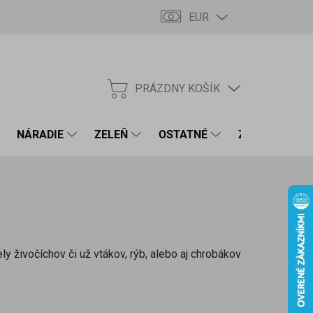
EUR
PRÁZDNY KOŠÍK
NÁKUPNÝ
KOŠÍK
NÁRADIE
ZELEŇ
OSTATNÉ
ZNAČKY
y živočíchov či už vtákov, rýb, alebo aj chrobákov