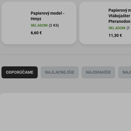
Papierový m
Papierový model -
Vtákojašter 
Hmyz
Pteranodon
SKLADOM
(3 KS)
SKLADOM
(1
6,60 €
11,30 €
R
a
ODPORÚČAME
NAJLACNEJŠIE
NAJDRAHŠIE
NAJ
d
e
n
i
V
e
ý
ZART-073
SB
p
p
r
i
o
s
d
p