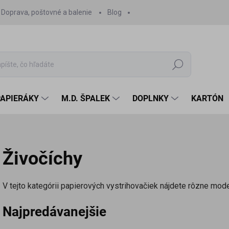
Doprava, poštovné a balenie
Blog
Hľadať
PAPIERÁKY
M.D. ŠPALEK
DOPLNKY
KARTÓN
Živočíchy
V tejto kategórii papierových vystrihovačiek nájdete rôzne model
Najpredávanejšie