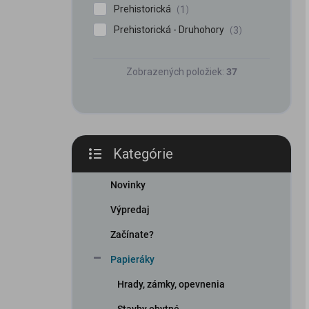
Prehistorická
1
Prehistorická - Druhohory
3
Zobrazených položiek:
37
Kategórie
Preskočiť
kategórie
Novinky
Výpredaj
Začínate?
Papieráky
Hrady, zámky, opevnenia
Stavby obytné