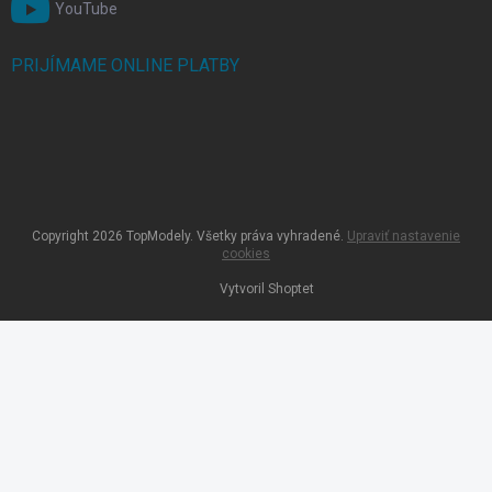
YouTube
PRIJÍMAME ONLINE PLATBY
Copyright 2026
TopModely
. Všetky práva vyhradené.
Upraviť nastavenie
cookies
Vytvoril Shoptet