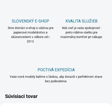
SLOVENSKÝ E-SHOP
KVALITA SLUŽIEB
Sme domáci e-shop s vášňou pre
Náš cieľ je vaša spokojnosť -
papierové modelárstvo a
preto robíme všetko pre
skúsenosťami v odbore od r.
maximálny komfort pri nákupe.
2013.
POCTIVÁ EXPEDÍCIA
Vaše nové modely balíme s láskou, aby dorazili v perfektnom stave
bez poškodenia.
Súvisiaci tovar
VIAC ZA MENEJ
VIAC ZA MENEJ