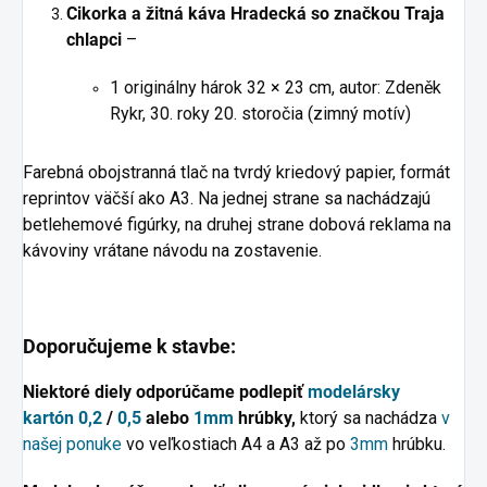
Cikorka a žitná káva Hradecká so značkou Traja
chlapci
–
1 originálny hárok 32 × 23 cm, autor: Zdeněk
Rykr, 30. roky 20. storočia (zimný motív)
Farebná obojstranná tlač na tvrdý kriedový papier, formát
reprintov väčší ako A3. Na jednej strane sa nachádzajú
betlehemové figúrky, na druhej strane dobová reklama na
kávoviny vrátane návodu na zostavenie.
Doporučujeme k stavbe:
Niektoré diely odporúčame podlepiť
modelársky
kartón
0,2
/
0,5
alebo
1mm
hrúbky,
ktorý sa nachádza
v
našej ponuke
vo veľkostiach A4 a A3 až po
3mm
hrúbku.