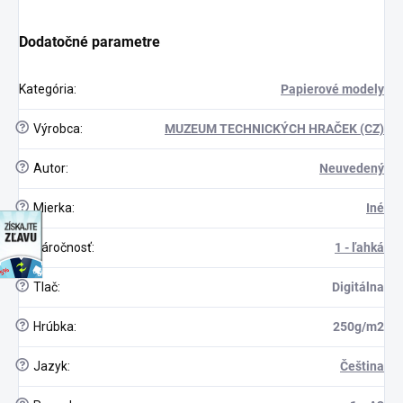
Dodatočné parametre
Kategória
:
Papierové modely
?
Výrobca
:
MUZEUM TECHNICKÝCH HRAČEK (CZ)
?
Autor
:
Neuvedený
?
Mierka
:
Iné
discount
?
Náročnosť
:
1 - ľahká
?
Tlač
:
Digitálna
?
Hrúbka
:
250g/m2
?
Jazyk
:
Čeština