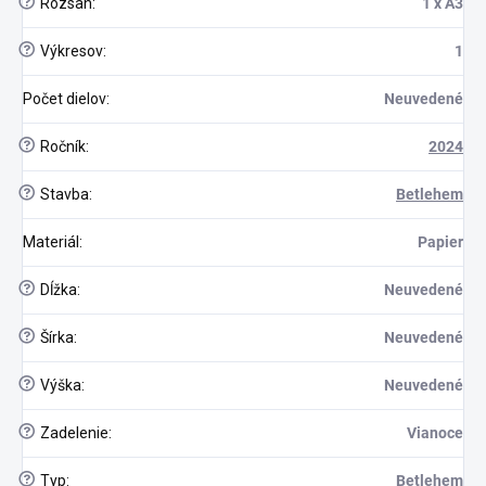
?
Rozsah
:
1 x A3
?
Výkresov
:
1
Počet dielov
:
Neuvedené
?
Ročník
:
2024
?
Stavba
:
Betlehem
Materiál
:
Papier
?
Dĺžka
:
Neuvedené
?
Šírka
:
Neuvedené
?
Výška
:
Neuvedené
?
Zadelenie
:
Vianoce
?
Typ
:
Betlehem