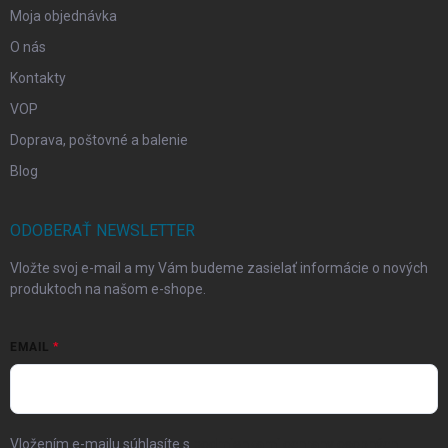
Moja objednávka
O nás
Kontakty
VOP
Doprava, poštovné a balenie
Blog
ODOBERAŤ NEWSLETTER
Vložte svoj e-mail a my Vám budeme zasielať informácie o nových
produktoch na našom e-shope.
EMAIL
Vložením e-mailu súhlasíte s
podmienkami ochrany osobných