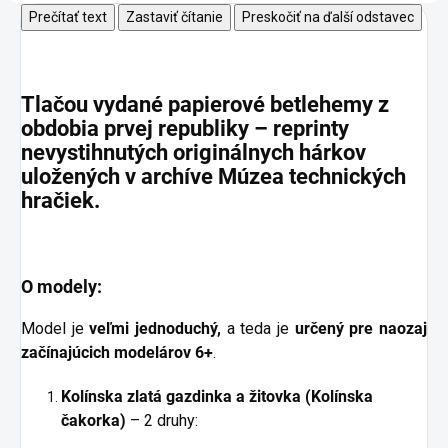
Prečítať text
Zastaviť čítanie
Preskočiť na ďalší odstavec
Tlačou vydané
papierové betlehemy z
obdobia prvej republiky
– reprinty
nevystihnutých originálnych hárkov
uložených v archíve Múzea technických
hračiek.
O modely:
Model je
veľmi jednoduchý,
a teda je
určený pre naozaj
začínajúcich modelárov 6+
.
Kolínska zlatá gazdinka a žitovka (Kolínska
čakorka)
– 2 druhy: