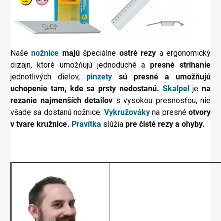
Naše
nožnice
majú
špeciálne
ostré rezy
a ergonomický
dizajn, ktoré umožňujú jednoduché a
presné strihanie
jednotlivých dielov,
pinzety
sú presné a umožňujú
uchopenie tam, kde sa prsty nedostanú.
Skalpel
je
na
rezanie najmenších detailov
s vysokou presnosťou, nie
všade sa dostanú nožnice.
Vykružováky
na presné
otvory
v tvare kružnice.
Pravítka
slúžia
pre čisté rezy a ohyby.