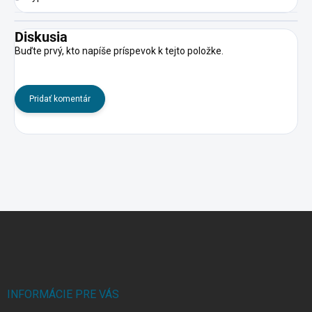
Diskusia
Buďte prvý, kto napíše príspevok k tejto položke.
Pridať komentár
Z
á
p
ä
t
i
INFORMÁCIE PRE VÁS
e