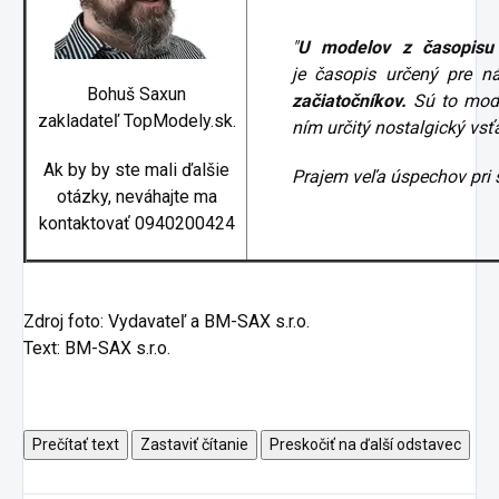
"
U modelov z časopisu
je časopis určený pre ná
Bohuš Saxun
začiatočníkov.
Sú to mode
zakladateľ TopModely.sk.
ním určitý nostalgický vsť
Ak by by ste mali ďalšie
Prajem veľa úspechov pri 
otázky, neváhajte ma
kontaktovať 0940200424
Zdroj foto: Vydavateľ a BM-SAX s.r.o.
Text: BM-SAX s.r.o.
Prečítať text
Zastaviť čítanie
Preskočiť na ďalší odstavec