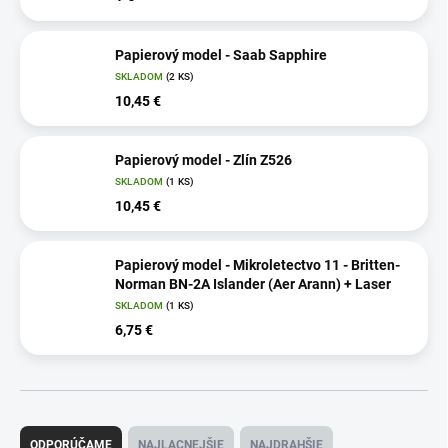
Papierový model - Saab Sapphire
SKLADOM
(2 KS)
10,45 €
Papierový model - Zlín Z526
SKLADOM
(1 KS)
10,45 €
Papierový model - Mikroletectvo 11 - Britten-
Norman BN-2A Islander (Aer Arann) + Laser
SKLADOM
(1 KS)
6,75 €
R
a
ODPORÚČAME
NAJLACNEJŠIE
NAJDRAHŠIE