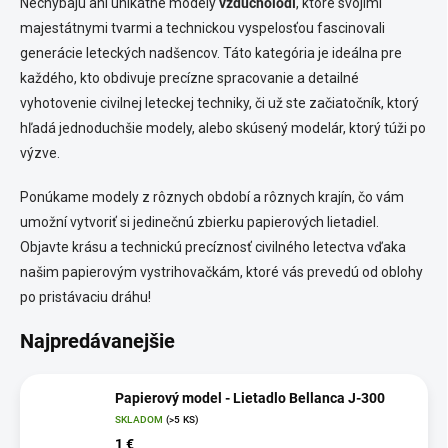
Nechýbajú ani unikátne modely
vzducholodí
, ktoré svojimi
majestátnymi tvarmi a technickou vyspelosťou fascinovali
generácie leteckých nadšencov. Táto kategória je ideálna pre
každého, kto obdivuje precízne spracovanie a detailné
vyhotovenie civilnej leteckej techniky, či už ste začiatočník, ktorý
hľadá jednoduchšie modely, alebo skúsený modelár, ktorý túži po
výzve.
Ponúkame modely z rôznych období a rôznych krajín, čo vám
umožní vytvoriť si jedinečnú zbierku papierových lietadiel.
Objavte krásu a technickú precíznosť civilného letectva vďaka
našim papierovým vystrihovačkám, ktoré vás prevedú od oblohy
po pristávaciu dráhu!
Najpredávanejšie
Papierový model - Lietadlo Bellanca J-300
SKLADOM
(>5 KS)
1 €