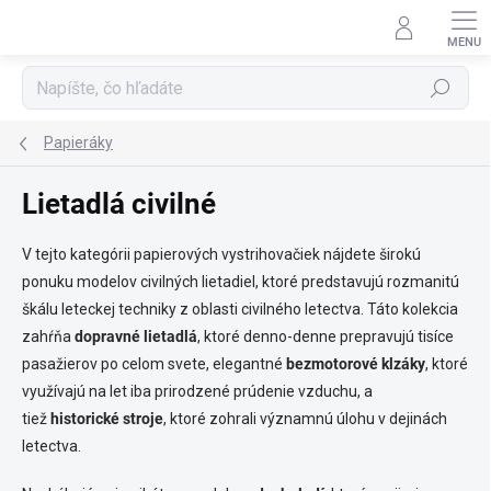
Prejsť
na
obsah
Hľadať
Papieráky
Lietadlá civilné
V tejto kategórii papierových vystrihovačiek nájdete širokú
ponuku modelov civilných lietadiel, ktoré predstavujú rozmanitú
škálu leteckej techniky z oblasti civilného letectva. Táto kolekcia
zahŕňa
dopravné lietadlá
, ktoré denno-denne prepravujú tisíce
pasažierov po celom svete, elegantné
bezmotorové klzáky
, ktoré
využívajú na let iba prirodzené prúdenie vzduchu, a
tiež
historické stroje
, ktoré zohrali významnú úlohu v dejinách
letectva.