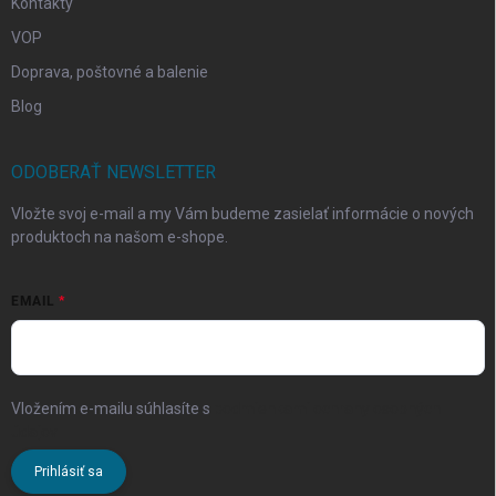
Kontakty
VOP
Doprava, poštovné a balenie
Blog
ODOBERAŤ NEWSLETTER
Vložte svoj e-mail a my Vám budeme zasielať informácie o nových
produktoch na našom e-shope.
EMAIL
Vložením e-mailu súhlasíte s
podmienkami ochrany osobných
údajov
Prihlásiť sa