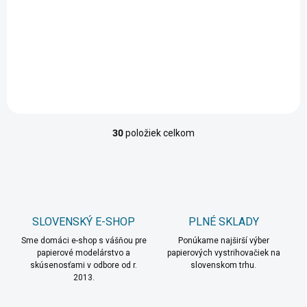
minilietadielko
pozorovacie lietadlo
Bumble Bee
K-60
1,50 €
3,20 €
Do košíka
Do košíka
30
položiek celkom
O
v
l
á
d
a
c
SLOVENSKÝ E-SHOP
PLNÉ SKLADY
i
Sme domáci e-shop s vášňou pre
e
Ponúkame najširší výber
papierové modelárstvo a
papierových vystrihovačiek na
p
skúsenosťami v odbore od r.
slovenskom trhu.
r
2013.
v
k