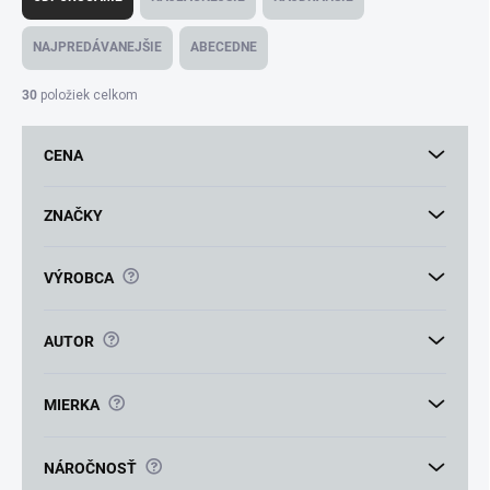
d
e
NAJPREDÁVANEJŠIE
ABECEDNE
n
i
30
položiek celkom
e
p
CENA
r
o
d
ZNAČKY
u
k
?
VÝROBCA
t
o
v
?
AUTOR
?
MIERKA
?
NÁROČNOSŤ