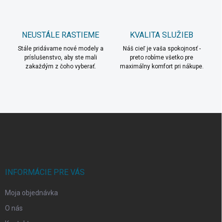
y
v
ý
p
NEUSTÁLE RASTIEME
KVALITA SLUŽIEB
i
s
Stále pridávame nové modely a
Náš cieľ je vaša spokojnosť -
u
príslušenstvo, aby ste mali
preto robíme všetko pre
zakaždým z čoho vyberať.
maximálny komfort pri nákupe.
Z
á
p
ä
t
i
INFORMÁCIE PRE VÁS
e
Moja objednávka
O nás