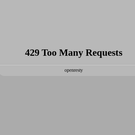
Papierový model -
Kniha Autá a ich 
Rybárska loď MRS-80 +
2,50 €
Laser a drevená paluba
23,09 €
Do košíka
Do košíka