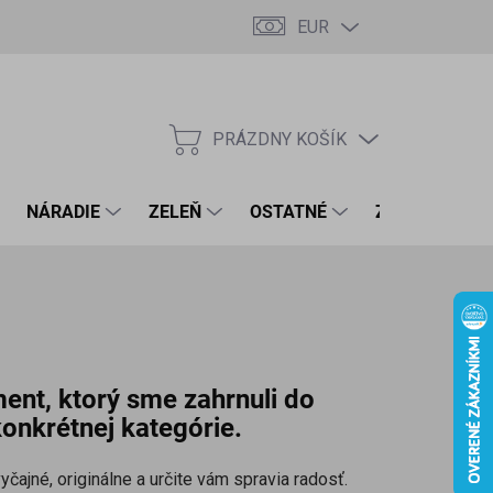
EUR
PRÁZDNY KOŠÍK
NÁKUPNÝ
KOŠÍK
NÁRADIE
ZELEŇ
OSTATNÉ
ZNAČKY
ment, ktorý sme zahrnuli do
onkrétnej kategórie.
čajné, originálne a určite vám spravia radosť.