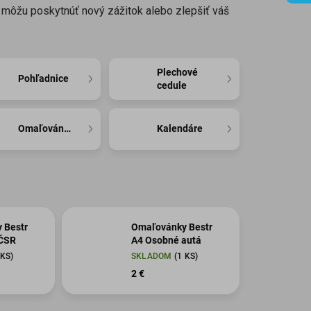
m môžu poskytnúť nový zážitok alebo zlepšiť váš
Plechové
Pohľadnice
cedule
Omaľovánky
Kalendáre
 Bestr
Omaľovánky Bestr
ČSR
A4 Osobné autá
 KS)
SKLADOM
(1 KS)
2 €