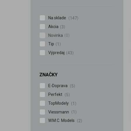
n
e
l
Na sklade
147
Akcia
3
Novinka
0
Tip
1
Výpredaj
43
ZNAČKY
E-Doprava
5
Perfekt
5
TopModely
1
Viessmann
1
W.M.C. Models
2