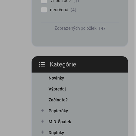
VI. od 2007
1
neurčená
4
Zobrazených položiek:
147
Kategórie
Preskočiť
kategórie
Novinky
Výpredaj
Začínate?
Papieráky
M.D. Špalek
Doplnky