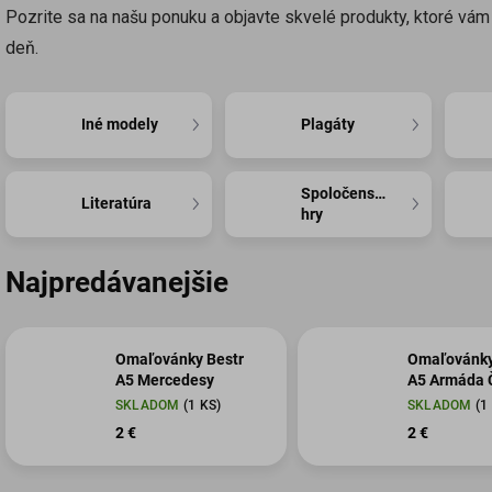
Pozrite sa na našu ponuku a objavte skvelé produkty, ktoré vá
deň.
Iné modely
Plagáty
Spoločenské
Literatúra
hry
Najpredávanejšie
Omaľovánky Bestr
Omaľovánky
A5 Mercedesy
A5 Armáda 
SKLADOM
(1 KS)
SKLADOM
(1
2 €
2 €