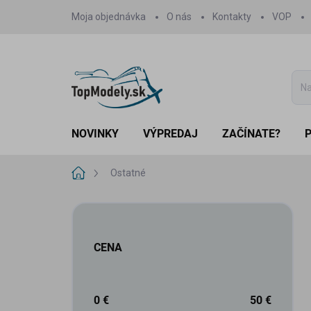
Prejsť
Moja objednávka
O nás
Kontakty
VOP
na
obsah
NOVINKY
VÝPREDAJ
ZAČÍNATE?
Domov
Ostatné
B
o
č
CENA
n
ý
p
a
0
€
50
€