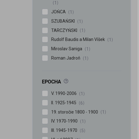
1
JOŃCA
1
SZUBAŃSKI
1
TARCZYŃSKI
1
Rudolf Baudis a Milan Víšek
1
Miroslav Saniga
1
Roman Jadroň
1
?
EPOCHA
V. 1990-2006
1
II. 1925-1945
6
19. storočie 1800 - 1900
1
IV. 1970-1990
1
III. 1945-1970
5