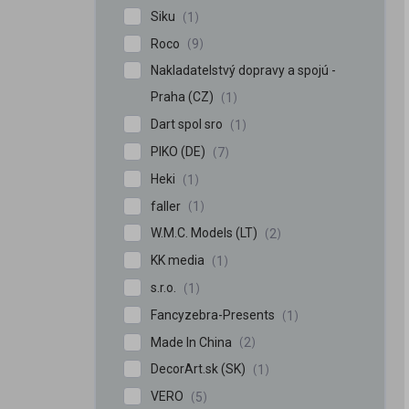
Siku
1
Roco
9
Nakladatelstvý dopravy a spojú -
Praha (CZ)
1
Dart spol sro
1
PIKO (DE)
7
iscount
Heki
1
faller
1
W.M.C. Models (LT)
2
KK media
1
s.r.o.
1
Fancyzebra-Presents
1
Made In China
2
DecorArt.sk (SK)
1
VERO
5