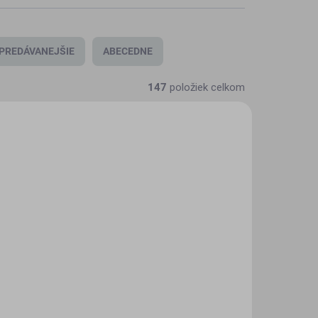
PREDÁVANEJŠIE
ABECEDNE
147
položiek celkom
TOLZEL
ED-KALSTOLMHD
KLADOM
SKLADOM
(2 KS)
(1 KS)
2026
Kalendár stolný 2026
Svet MHD