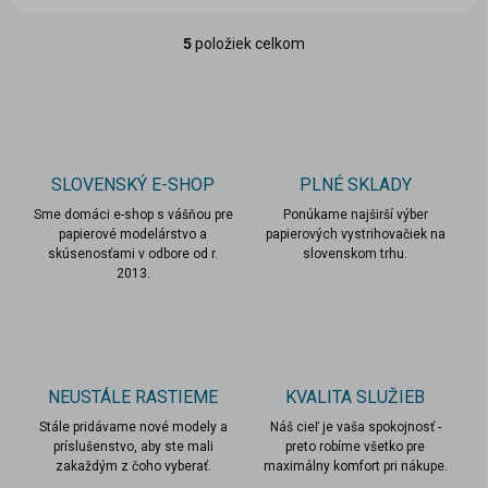
5
položiek celkom
O
v
l
á
d
a
c
SLOVENSKÝ E-SHOP
PLNÉ SKLADY
i
Sme domáci e-shop s vášňou pre
e
Ponúkame najširší výber
papierové modelárstvo a
papierových vystrihovačiek na
p
skúsenosťami v odbore od r.
slovenskom trhu.
r
2013.
v
k
y
v
ý
p
NEUSTÁLE RASTIEME
KVALITA SLUŽIEB
i
s
Stále pridávame nové modely a
Náš cieľ je vaša spokojnosť -
u
príslušenstvo, aby ste mali
preto robíme všetko pre
zakaždým z čoho vyberať.
maximálny komfort pri nákupe.