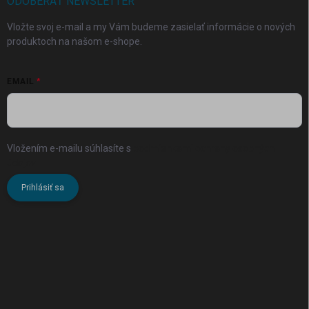
ODOBERAŤ NEWSLETTER
Vložte svoj e-mail a my Vám budeme zasielať informácie o nových
produktoch na našom e-shope.
EMAIL
Vložením e-mailu súhlasíte s
podmienkami ochrany osobných
údajov
Prihlásiť sa