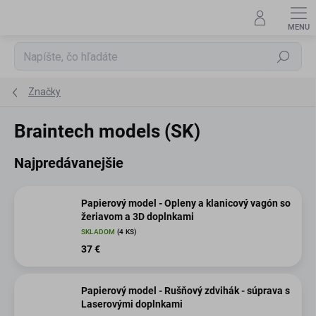
Prejsť
na
obsah
Hľadať
Značky
Braintech models (SK)
Najpredávanejšie
Papierový model - Opleny a klanicový vagón so
žeriavom a 3D doplnkami
SKLADOM
(4 KS)
37 €
Papierový model - Rušňový zdvihák - súprava s
Laserovými doplnkami