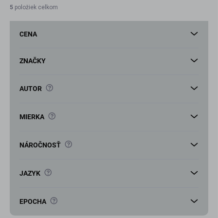
i
5
položiek celkom
e
p
CENA
r
o
d
ZNAČKY
u
k
?
AUTOR
t
o
v
?
MIERKA
?
NÁROČNOSŤ
?
JAZYK
?
EPOCHA