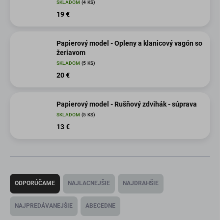
SKLADOM
(4 KS)
19 €
Papierový model - Opleny a klanicový vagón so
žeriavom
SKLADOM
(5 KS)
20 €
Papierový model - Rušňový zdvihák - súprava
SKLADOM
(5 KS)
13 €
R
a
ODPORÚČAME
NAJLACNEJŠIE
NAJDRAHŠIE
d
e
NAJPREDÁVANEJŠIE
ABECEDNE
n