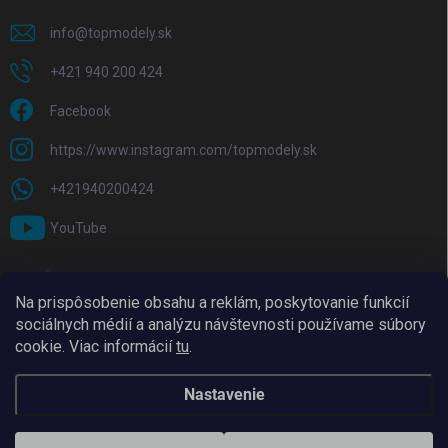
info
@
topmodely.sk
+421 940 200 424
Facebook
https://www.instagram.com/topmodely.sk
+421940200424
YouTube
PRIJÍMAME ONLINE PLATBY
Na prispôsobenie obsahu a reklám, poskytovanie funkcií
sociálnych médií a analýzu návštevnosti používame súbory
cookie. Viac informácií
tu
.
Nastavenie
Copyright 2026
TopModely
. Všetky práva vyhradené.
Upraviť nastavenie