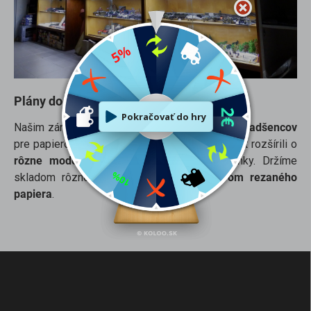
Plány do budúcna
Našim zámerom je
vybudovať silnú komunitu nadšencov
pre papierové modely. Preto sme náš sortiment rozšírili o
rôzne modelárske náradie
, chémiu a doplnky. Držíme
skladom rôzne
doplnky z leptov a laserom rezaného
papiera
.
Z
á
p
ä