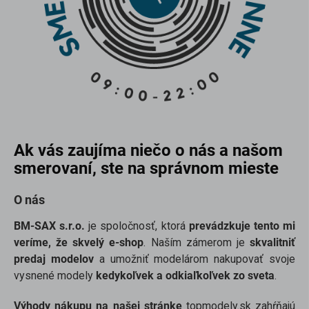
Ak vás zaujíma niečo o nás a našom
smerovaní, ste na správnom mieste
O nás
BM-SAX s.r.o.
je spoločnosť, ktorá
prevádzkuje tento mi
veríme, že skvelý e-shop
. Naším zámerom je
skvalitniť
predaj modelov
a umožniť modelárom nakupovať svoje
vysnené modely
kedykoľvek a odkiaľkoľvek zo sveta
.
Výhody nákupu na našej stránke
topmodely.sk zahŕňajú