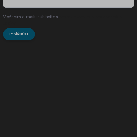
Vložením e-mailu súhlasíte s
podmienkami ochrany osobných
údajov
Prihlásiť sa