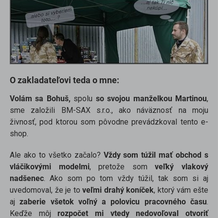
O zakladateľovi teda o mne:
Volám sa Bohuš,
spolu
so svojou manželkou Martinou
,
sme založili BM-SAX s.r.o., ako náväznosť na moju
živnosť, pod ktorou som pôvodne prevádzkoval tento e-
shop.
Ale ako to všetko začalo?
Vždy som túžil mať obchod s
scount
vláčikovými modelmi
, pretože som
veľký vlakový
nadšenec
. Ako som po tom vždy túžil, tak som si aj
uvedomoval, že je to
veľmi drahý koníček
, ktorý vám ešte
aj
zaberie všetok voľný a polovicu pracovného času
.
Keďže môj
rozpočet mi vtedy nedovoľoval otvoriť