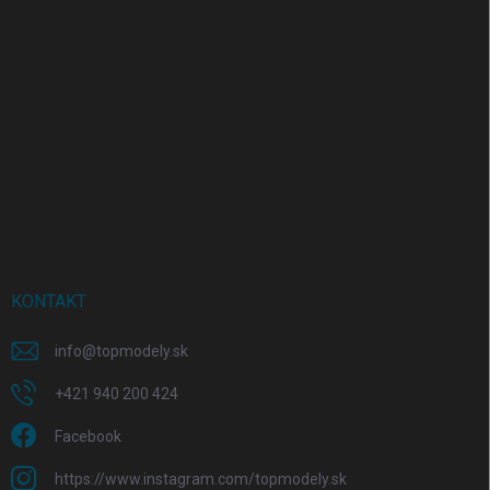
KONTAKT
info
@
topmodely.sk
+421 940 200 424
Facebook
https://www.instagram.com/topmodely.sk