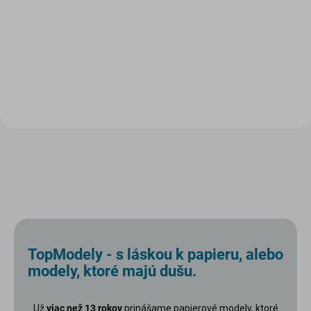
3,30 €
5,49 €
Do košíka
Do košíka
TopModely - s láskou k papieru, alebo
modely, ktoré majú dušu.
Už
viac než 13 rokov
prinášame papierové modely, ktoré