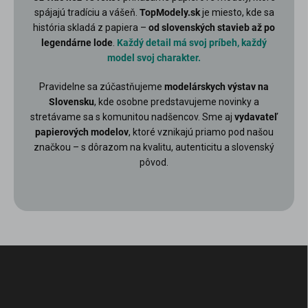
spájajú tradíciu a vášeň.
TopModely.sk
je miesto, kde sa
história skladá z papiera –
od slovenských stavieb až po
legendárne lode
.
Každý detail má svoj príbeh, každý
model svoj charakter.
Pravidelne sa zúčastňujeme
modelárskych výstav na
Slovensku
, kde osobne predstavujeme novinky a
stretávame sa s komunitou nadšencov. Sme aj
vydavateľ
papierových modelov
, ktoré vznikajú priamo pod našou
značkou – s dôrazom na kvalitu, autenticitu a slovenský
pôvod.
Z
á
p
ä