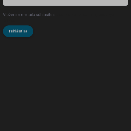
Vložením e-mailu súhlasíte s
podmienkami ochrany osobných
údajov
Prihlásiť sa