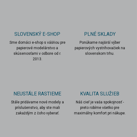
e
b
o
m
SLOVENSKÝ E-SHOP
PLNÉ SKLADY
o
Sme domáci e-shop s vášňou pre
Ponúkame najširší výber
d
papierové modelárstvo a
papierových vystrihovačiek na
e
skúsenosťami v odbore od r.
slovenskom trhu.
2013.
l
y
,
k
NEUSTÁLE RASTIEME
KVALITA SLUŽIEB
t
Stále pridávame nové modely a
Náš cieľ je vaša spokojnosť -
o
príslušenstvo, aby ste mali
preto robíme všetko pre
r
zakaždým z čoho vyberať.
maximálny komfort pri nákupe.
é
m