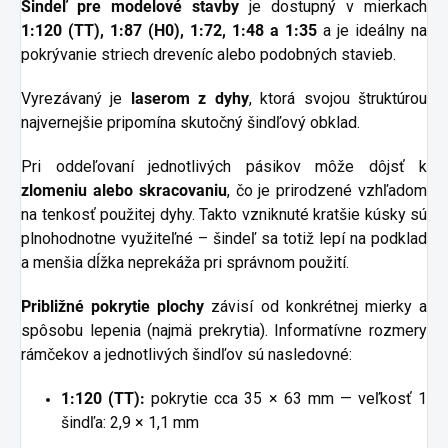
Šindeľ pre modelové stavby
je dostupný v mierkach
1:120 (TT), 1:87 (H0), 1:72, 1:48 a 1:35
a je ideálny na
pokrývanie striech dreveníc alebo podobných stavieb.
Vyrezávaný je
laserom z dyhy
, ktorá svojou štruktúrou
najvernejšie pripomína skutočný šindľový obklad.
Pri oddeľovaní jednotlivých pásikov môže dôjsť k
zlomeniu alebo skracovaniu
, čo je prirodzené vzhľadom
na tenkosť použitej dyhy. Takto vzniknuté kratšie kúsky sú
plnohodnotne využiteľné – šindeľ sa totiž lepí na podklad
a menšia dĺžka neprekáža pri správnom použití.
Približné pokrytie plochy
závisí od konkrétnej mierky a
spôsobu lepenia (najmä prekrytia). Informatívne rozmery
rámčekov a jednotlivých šindľov sú nasledovné:
1:120 (TT):
pokrytie cca 35 × 63 mm — veľkosť 1
šindľa: 2,9 × 1,1 mm