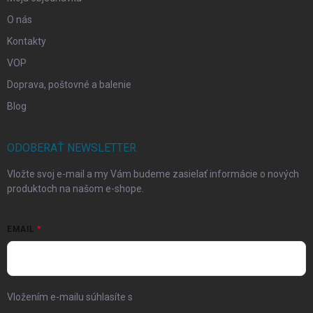
O nás
Kontakty
VOP
Doprava, poštovné a balenie
Blog
ODOBERAŤ NEWSLETTER
Vložte svoj e-mail a my Vám budeme zasielať informácie o nových
produktoch na našom e-shope.
EMAIL
Vložením e-mailu súhlasíte s
podmienkami ochrany osobných
údajov