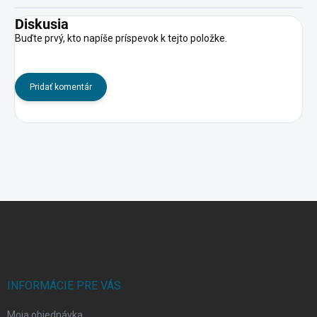
Diskusia
Buďte prvý, kto napíše príspevok k tejto položke.
Pridať komentár
Z
á
p
ä
t
i
INFORMÁCIE PRE VÁS
e
Moja objednávka