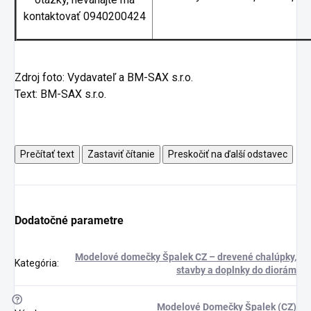
kontaktovať 0940200424
Zdroj foto: Vydavateľ a BM-SAX s.r.o.
Text: BM-SAX s.r.o.
Prečítať text
Zastaviť čítanie
Preskočiť na ďalší odstavec
Dodatočné parametre
Modelové domečky Špalek CZ – drevené chalúpky,
Kategória
:
stavby a doplnky do diorám
?
Modelové Domečky Špalek (CZ)