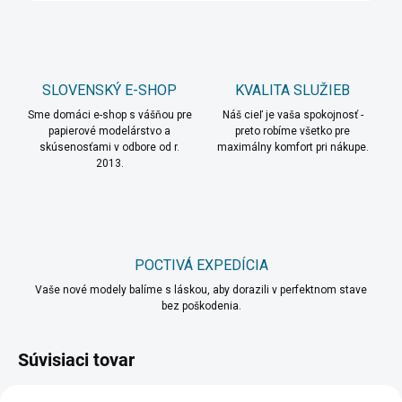
SLOVENSKÝ E-SHOP
KVALITA SLUŽIEB
Sme domáci e-shop s vášňou pre
Náš cieľ je vaša spokojnosť -
papierové modelárstvo a
preto robíme všetko pre
skúsenosťami v odbore od r.
maximálny komfort pri nákupe.
2013.
POCTIVÁ EXPEDÍCIA
Vaše nové modely balíme s láskou, aby dorazili v perfektnom stave
bez poškodenia.
Súvisiaci tovar
TIP