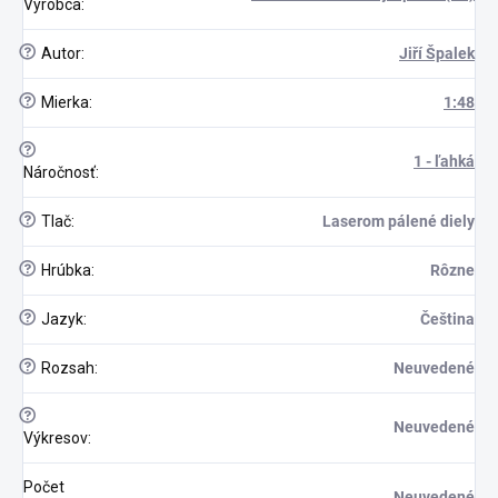
Výrobca
:
?
Autor
:
Jiří Špalek
?
Mierka
:
1:48
?
1 - ľahká
Náročnosť
:
?
Tlač
:
Laserom pálené diely
?
Hrúbka
:
Rôzne
?
Jazyk
:
Čeština
?
Rozsah
:
Neuvedené
?
Neuvedené
Výkresov
:
Počet
Neuvedené