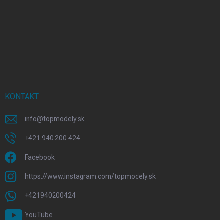
KONTAKT
info
@
topmodely.sk
+421 940 200 424
Facebook
https://www.instagram.com/topmodely.sk
+421940200424
YouTube