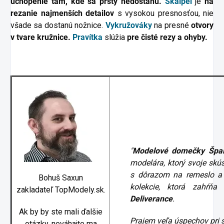
uchopenie tam, kde sa prsty nedostanú.
Skalpel
je
na
rezanie najmenších detailov
s vysokou presnosťou, nie
všade sa dostanú nožnice.
Vykružováky
na presné
otvory
v tvare kružnice.
Pravítka
slúžia
pre čisté rezy a ohyby.
"
Modelové domečky Špa
modelára, ktorý svoje skú
scount
s dôrazom na remeslo a 
Bohuš Saxun
kolekcie, ktorá zahŕňa
zakladateľ TopModely.sk.
Deliverance
.
Ak by by ste mali ďalšie
Prajem veľa úspechov pri 
otázky, neváhajte ma