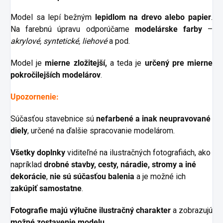
Model sa lepí bežným
lepidlom na drevo alebo papier
.
Na farebnú úpravu odporúčame
modelárske farby
–
akrylové, syntetické, liehové
a pod.
Model je
mierne
zložitejší,
a teda je
určený pre mierne
pokročilejších modelárov
.
Upozornenie:
Súčasťou stavebnice sú
nefarbené a inak neupravované
diely
, určené na ďalšie spracovanie modelárom.
Všetky doplnky
viditeľné na ilustračných fotografiách, ako
napríklad
drobné stavby, cesty, náradie, stromy a iné
dekorácie
,
nie sú súčasťou balenia
a je možné ich
zakúpiť samostatne
.
Fotografie majú výlučne ilustračný charakter
a zobrazujú
možné zostavenie modelu
.