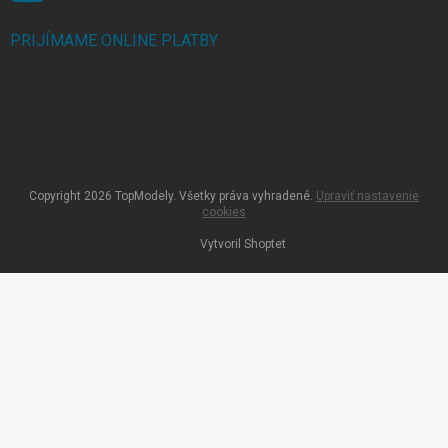
PRIJÍMAME ONLINE PLATBY
Copyright 2026
TopModely
. Všetky práva vyhradené.
Upraviť nastavenie
cookies
Vytvoril Shoptet