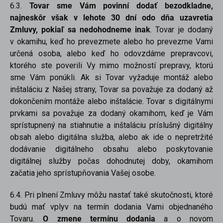
6.3.
Tovar sme Vám povinní dodať bezodkladne,
najneskôr však v lehote 30 dní odo dňa uzavretia
Zmluvy, pokiaľ sa nedohodneme inak
. Tovar je dodaný
v okamihu, keď ho prevezmete alebo ho prevezme Vami
určená osoba, alebo keď ho odovzdáme prepravcovi,
ktorého ste poverili Vy mimo možností prepravy, ktorú
sme Vám ponúkli. Ak si Tovar vyžaduje montáž alebo
inštaláciu z Našej strany, Tovar sa považuje za dodaný až
dokončením montáže alebo inštalácie. Tovar s digitálnymi
prvkami sa považuje za dodaný okamihom, keď je Vám
sprístupnený na stiahnutie a inštaláciu príslušný digitálny
obsah alebo digitálna služba, alebo ak ide o nepretržité
dodávanie digitálneho obsahu alebo poskytovanie
digitálnej služby počas dohodnutej doby, okamihom
začatia jeho sprístupňovania Vašej osobe.
6.4. Pri plnení Zmluvy môžu nastať také skutočnosti, ktoré
budú mať vplyv na termín dodania Vami objednaného
Tovaru.
O zmene termínu dodania
a o novom