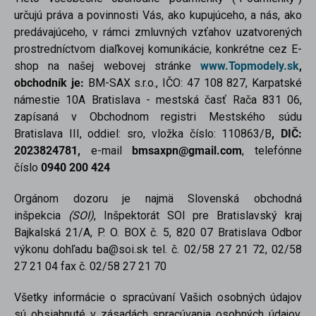
určujú práva a povinnosti Vás, ako kupujúceho, a nás, ako
predávajúceho, v rámci zmluvných vzťahov uzatvorených
prostredníctvom diaľkovej komunikácie, konkrétne cez E-
shop na našej webovej stránke
www.Topmodely.sk
,
obchodník je:
BM-SAX s.r.o., IČO: 47 108 827, Karpatské
námestie 10A Bratislava - mestská časť Rača 831 06,
zapísaná v Obchodnom registri Mestského súdu
Bratislava III, oddiel: sro, vložka číslo: 110863/B
,
DIČ:
2023824781,
e-mail
bmsaxpn@gmail.com
, telefónne
číslo
0940 200 424
Orgánom dozoru je najmä Slovenská obchodná
inšpekcia
(SOI)
, Inšpektorát SOI pre Bratislavský kraj
Bajkalská 21/A, P. O. BOX č. 5, 820 07 Bratislava Odbor
výkonu dohľadu ba@soi.sk tel. č. 02/58 27 21 72, 02/58
27 21 04 fax č. 02/58 27 21 70
Všetky informácie o spracúvaní Vašich osobných údajov
sú obsiahnuté v zásadách spracúvania osobných údajov,