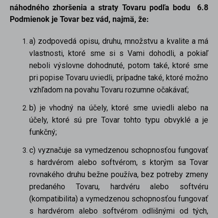
náhodného zhoršenia a straty Tovaru podľa bodu 6.8
Podmienok je Tovar bez vád, najmä, že:
a) zodpovedá opisu, druhu, množstvu a kvalite a má
vlastnosti, ktoré sme si s Vami dohodli, a pokiaľ
neboli výslovne dohodnuté, potom také, ktoré sme
pri popise Tovaru uviedli, prípadne také, ktoré možno
vzhľadom na povahu Tovaru rozumne očakávať;
b) je vhodný na účely, ktoré sme uviedli alebo na
účely, ktoré sú pre Tovar tohto typu obvyklé a je
funkčný;
c) vyznačuje sa vymedzenou schopnosťou fungovať
s hardvérom alebo softvérom, s ktorým sa Tovar
rovnakého druhu bežne používa, bez potreby zmeny
predaného Tovaru, hardvéru alebo softvéru
(kompatibilita) a vymedzenou schopnosťou fungovať
s hardvérom alebo softvérom odlišnými od tých,