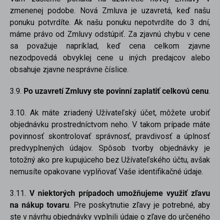
zmenenej podobe. Nová Zmluva je uzavretá, keď našu
ponuku potvrdíte. Ak našu ponuku nepotvrdíte do 3 dní,
máme právo od Zmluvy odstúpiť. Za zjavnú chybu v cene
sa považuje napríklad, keď cena celkom zjavne
nezodpovedá obvyklej cene u iných predajcov alebo
obsahuje zjavne nesprávne číslice.
3.9.
Po uzavretí Zmluvy ste povinní zaplatiť celkovú cenu
.
3.10. Ak máte zriadený Užívateľský účet, môžete urobiť
objednávku prostredníctvom neho. V takom prípade máte
povinnosť skontrolovať správnosť, pravdivosť a úplnosť
predvyplnených údajov. Spôsob tvorby objednávky je
totožný ako pre kupujúceho bez Užívateľského účtu, avšak
nemusíte opakovane vyplňovať Vaše identifikačné údaje.
3.11.
V niektorých prípadoch umožňujeme využiť zľavu
na nákup tovaru
. Pre poskytnutie zľavy je potrebné, aby
ste v návrhu objednávky vyplnili údaje o zľave do určeného