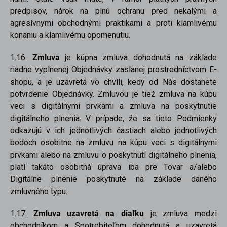
predpisov, nárok na plnú ochranu pred nekalými a
agresívnymi obchodnými praktikami a proti klamlivému
konaniu a klamlivému opomenutiu.
1.16.
Zmluva
je kúpna zmluva dohodnutá na základe
riadne vyplnenej Objednávky zaslanej prostredníctvom E-
shopu, a je uzavretá vo chvíli, kedy od Nás dostanete
potvrdenie Objednávky. Zmluvou je tiež zmluva na kúpu
veci s digitálnymi prvkami a zmluva na poskytnutie
digitálneho plnenia. V prípade, že sa tieto Podmienky
odkazujú v ich jednotlivých častiach alebo jednotlivých
bodoch osobitne na zmluvu na kúpu veci s digitálnymi
prvkami alebo na zmluvu o poskytnutí digitálneho plnenia,
platí takáto osobitná úprava iba pre Tovar a/alebo
Digitálne plnenie poskytnuté na základe daného
zmluvného typu.
1.17.
Zmluva uzavretá na diaľku
je zmluva medzi
obchodníkom a Spotrebiteľom dohodnutá a uzavretá