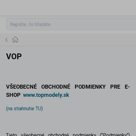
Prejsť
na
obsah
Domov
VOP
VŠEOBECNÉ OBCHODNÉ PODMIENKY PRE E-
SHOP
www.topmodely.sk
(na stiahnutie TU)
Tieto všeobecné obchodné podmienky ("Podmienky")