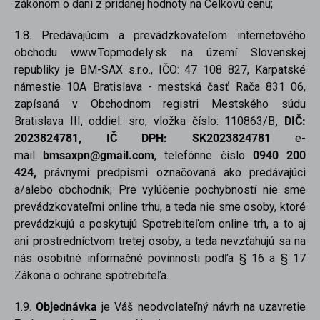
zákonom o dani z pridanej hodnoty na Celkovú cenu;
1.8. Predávajúcim a prevádzkovateľom internetového
obchodu www.Topmodely.sk na území Slovenskej
republiky je BM-SAX s.r.o., IČO: 47 108 827, Karpatské
námestie 10A Bratislava - mestská časť Rača 831 06,
zapísaná v Obchodnom registri Mestského súdu
Bratislava III, oddiel: sro, vložka číslo: 110863/B
,
DIČ:
2023824781, IČ DPH: SK2023824781
e-
mail
bmsaxpn@gmail.com
, telefónne číslo
0940 200
424,
právnymi predpismi označovaná ako predávajúci
a/alebo obchodník; Pre vylúčenie pochybností nie sme
prevádzkovateľmi online trhu, a teda nie sme osoby, ktoré
prevádzkujú a poskytujú Spotrebiteľom online trh, a to aj
ani prostredníctvom tretej osoby, a teda nevzťahujú sa na
nás osobitné informačné povinnosti podľa § 16 a § 17
Zákona o ochrane spotrebiteľa.
1.9.
Objednávka
je Váš neodvolateľný návrh na uzavretie