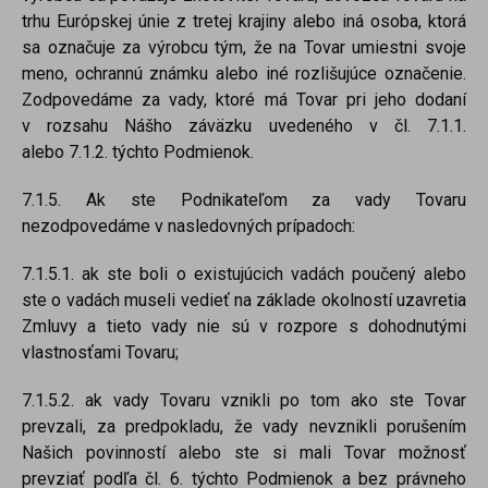
trhu Európskej únie z tretej krajiny alebo iná osoba, ktorá
sa označuje za výrobcu tým, že na Tovar umiestni svoje
meno, ochrannú známku alebo iné rozlišujúce označenie.
Zodpovedáme za vady, ktoré má Tovar pri jeho dodaní
v rozsahu Nášho záväzku uvedeného v čl. 7.1.1.
alebo 7.1.2. týchto Podmienok.
7.1.5. Ak ste Podnikateľom za vady Tovaru
nezodpovedáme v nasledovných prípadoch:
7.1.5.1. ak ste boli o existujúcich vadách poučený alebo
ste o vadách museli vedieť na základe okolností uzavretia
Zmluvy a tieto vady nie sú v rozpore s dohodnutými
vlastnosťami Tovaru;
7.1.5.2. ak vady Tovaru vznikli po tom ako ste Tovar
prevzali, za predpokladu, že vady nevznikli porušením
Našich povinností alebo ste si mali Tovar možnosť
prevziať podľa čl. 6. týchto Podmienok a bez právneho