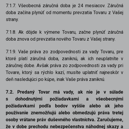
7.1.7. Všeobecná záručná doba je 24 mesiacov. Záručná
doba začína plynúť od momentu prevzatia Tovaru z Vašej
strany.
7.1.8. Ak dôjde k výmene Tovaru, začne plynúť záručná
doba znova od prevzatia nového Tovaru z Vašej strany.
7.1.9. Vaše práva zo zodpovednosti za vady Tovaru, pre
ktoré platí záručná doba, zaniknú, ak ich neuplatníte v
záručnej dobe. Avšak práva zo zodpovednosti za vady pri
Tovare, ktorý sa rýchlo kazí, musíte uplatniť najneskôr v
deň nasledujúci po kúpe, inak Vaše práva zaniknú.
7.2. Predaný Tovar má vady, ak nie je v súlade
s dohodnutými požiadavkami a všeobecnými
požiadavkami podľa bodov vyššie alebo ak jeho
používanie znemožňujú alebo obmedzujú práva tretej
osoby vrátane práv duševného vlastníctva. Zaručujeme,
že v dobe prechodu nebezpečenstva náhodnej skazy a