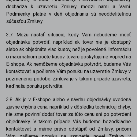
dochádza k uzavretiu Zmluvy medzi nami a Vami.
Podmienky platné v deň objednania sú neoddeliteľnou
súčasťou Zmluvy.
3.7. Môžu nastať situácie, kedy Vám nebudeme môcť
objednávku potvrdiť, napríklad ak tovar nie je dostupný
alebo ak objednáte viac kusov, než je povolené. Informáciu
o maximálnom počte kusov tovaru poskytujeme vopred na
E-shope. Ak nemôžeme objednávku potvrdiť, budeme Vás
kontaktovať a pošleme Vám ponuku na uzavretie Zmluvy v
pozmenenej podobe. Zmluva je v takom prípade uzavretá,
keď našu ponuku potvrdíte.
3.8. Ak je v E-shope alebo v návrhu objednávky uvedená
zjavne chybná cena, napríklad v dôsledku technickej chyby,
nie sme povinní dodať tovar za túto cenu ani po potvrdení
objednávky. V takom prípade Vás budeme bezodkladne
kontaktovať a máme právo odstúpiť od Zmluvy, pričom
Vám zašleme ponuku na uzavretie novej Zmluvy v