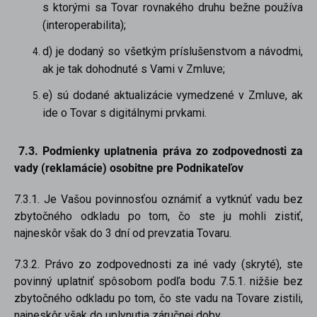
s ktorými sa Tovar rovnakého druhu bežne používa
(interoperabilita);
d) je dodaný so všetkým príslušenstvom a návodmi,
ak je tak dohodnuté s Vami v Zmluve;
e) sú dodané aktualizácie vymedzené v Zmluve, ak
ide o Tovar s digitálnymi prvkami.
7.3. Podmienky uplatnenia práva zo zodpovednosti za
vady (reklamácie) osobitne pre Podnikateľov
7.3.1. Je Vašou povinnosťou oznámiť a vytknúť vadu bez
zbytočného odkladu po tom, čo ste ju mohli zistiť,
najneskôr však do 3 dní od prevzatia Tovaru.
7.3.2. Právo zo zodpovednosti za iné vady (skryté), ste
povinný uplatniť spôsobom podľa bodu 7.5.1. nižšie bez
zbytočného odkladu po tom, čo ste vadu na Tovare zistili,
najneskôr však do uplynutia záručnej doby.