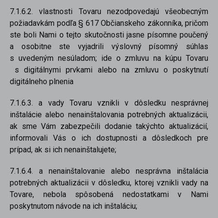
7.1.6.2. vlastnosti Tovaru nezodpovedajú všeobecným
požiadavkám podľa § 617 Občianskeho zákonníka, pričom
ste boli Nami o tejto skutočnosti jasne písomne poučený
a osobitne ste vyjadrili výslovný písomný súhlas
s uvedeným nesúladom; ide o zmluvu na kúpu Tovaru
s digitálnymi prvkami alebo na zmluvu o poskytnutí
digitálneho plnenia
7.1.6.3. a vady Tovaru vznikli v dôsledku nesprávnej
inštalácie alebo nenainštalovania potrebných aktualizácii,
ak sme Vám zabezpečili dodanie takýchto aktualizácií,
informovali Vás o ich dostupnosti a dôsledkoch pre
prípad, ak si ich nenainštalujete;
7.1.6.4. a nenainštalovanie alebo nesprávna inštalácia
potrebných aktualizácii v dôsledku, ktorej vznikli vady na
Tovare, nebola spôsobená nedostatkami v Nami
poskytnutom návode na ich inštaláciu;