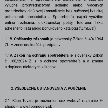
výlučne prostredníctvom jedného alebo viacerých
prostriedkov diaľkovej komunikácie bez súčasnej fyzickej
prítomnosti obchodníka a Spotrebiteľa, najmä využitím
online rozhrania, elektronickej pošty, telefónu, faxu,
adresného listu alebo ponukového katalógu (“Zmluva“).
1.18.
Občiansky zákonník
je slovenský Zákon č. 40/1964
Zb. v znení neskorších predpisov.
1.19.
Zákon na ochranu spotrebiteľa
je slovenský Zákon
č. 108/2024 Z. z. o ochrane spotrebiteľa a o zmene
a doplnení niektorých zákonov.
VŠEOBECNÉ USTANOVENIA A POUČENIE
2.1. Kúpa Tovaru je možná len cez webové rozhranie E-
shopu – www.Topmodely.sk