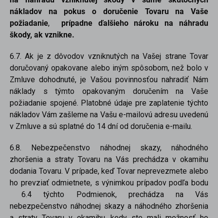
nákladov na pokus o doručenie Tovaru na Vaše
požiadanie
,
prípadne ďalšieho nároku na náhradu
škody, ak vznikne.
6.7. Ak je z dôvodov vzniknutých na Vašej strane Tovar
doručovaný opakovane alebo iným spôsobom, než bolo v
Zmluve dohodnuté, je Vašou povinnosťou nahradiť Nám
náklady s týmto opakovaným doručením na Vaše
požiadanie spojené. Platobné údaje pre zaplatenie týchto
nákladov Vám zašleme na Vašu e-mailovú adresu uvedenú
v Zmluve a sú splatné do 14 dní od doručenia e-mailu.
6.8. Nebezpečenstvo náhodnej skazy, náhodného
zhoršenia a straty Tovaru na Vás prechádza v okamihu
dodania Tovaru. V prípade, keď Tovar neprevezmete alebo
ho prevziať odmietnete, s výnimkou prípadov podľa bodu
6.4 týchto Podmienok, prechádza na Vás
nebezpečenstvo náhodnej skazy a náhodného zhoršenia
a straty Tovaru v okamihu, kedy ste mali možnosť ho