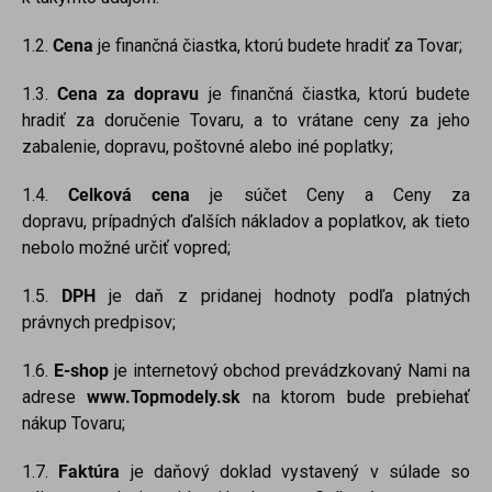
1.2.
Cena
je finančná čiastka, ktorú budete hradiť za Tovar;
1.3.
Cena za dopravu
je finančná čiastka, ktorú budete
hradiť za doručenie Tovaru, a to vrátane ceny za jeho
zabalenie, dopravu, poštovné alebo iné poplatky;
1.4.
Celková cena
je súčet Ceny a Ceny za
dopravu, prípadných ďalších nákladov a poplatkov, ak tieto
nebolo možné určiť vopred;
1.5.
DPH
je daň z pridanej hodnoty podľa platných
právnych predpisov;
1.6.
E-shop
je internetový obchod prevádzkovaný Nami na
adrese
www.Topmodely.sk
na ktorom bude prebiehať
nákup Tovaru;
1.7.
Faktúra
je daňový doklad vystavený v súlade so