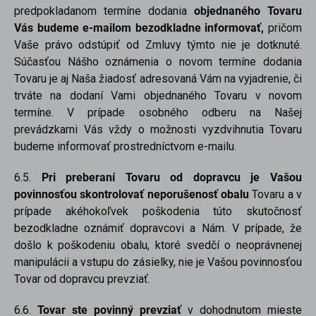
predpokladanom termíne dodania
objednaného Tovaru
Vás budeme e-mailom bezodkladne informovať,
pričom
Vaše právo odstúpiť od Zmluvy týmto nie je dotknuté.
Súčasťou Nášho oznámenia o novom termíne dodania
Tovaru je aj Naša žiadosť adresovaná Vám na vyjadrenie, či
trváte na dodaní Vami objednaného Tovaru v novom
termíne. V prípade osobného odberu na Našej
prevádzkarni Vás vždy o možnosti vyzdvihnutia Tovaru
budeme informovať prostredníctvom e-mailu.
6.5.
Pri preberaní Tovaru od dopravcu je Vašou
povinnosťou skontrolovať neporušenosť obalu
Tovaru a v
prípade akéhokoľvek poškodenia túto skutočnosť
bezodkladne oznámiť dopravcovi a Nám. V prípade, že
došlo k poškodeniu obalu, ktoré svedčí o neoprávnenej
manipulácii a vstupu do zásielky, nie je Vašou povinnosťou
Tovar od dopravcu prevziať.
6.6.
Tovar ste povinný prevziať
v dohodnutom mieste