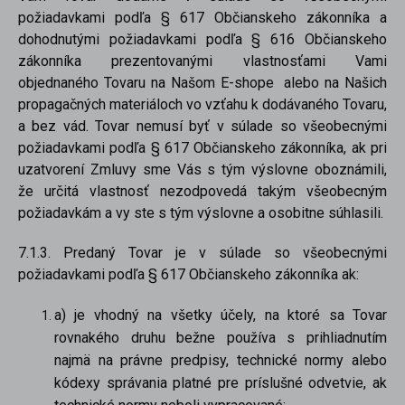
požiadavkami podľa § 617 Občianskeho zákonníka a
dohodnutými požiadavkami podľa § 616 Občianskeho
zákonníka prezentovanými vlastnosťami Vami
objednaného Tovaru na Našom E-shope alebo na Našich
propagačných materiáloch vo vzťahu k dodávaného Tovaru,
a bez vád. Tovar nemusí byť v súlade so všeobecnými
požiadavkami podľa § 617 Občianskeho zákonníka, ak pri
iscount
uzatvorení Zmluvy sme Vás s tým výslovne oboznámili,
že určitá vlastnosť nezodpovedá takým všeobecným
požiadavkám a vy ste s tým výslovne a osobitne súhlasili.
7.1.3. Predaný Tovar je v súlade so všeobecnými
požiadavkami podľa § 617 Občianskeho zákonníka ak:
a) je vhodný na všetky účely, na ktoré sa Tovar
rovnakého druhu bežne používa s prihliadnutím
najmä na právne predpisy, technické normy alebo
kódexy správania platné pre príslušné odvetvie, ak