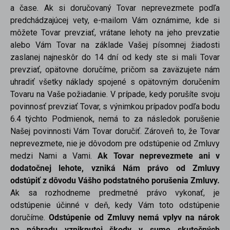
a čase. Ak si doručovaný Tovar neprevezmete podľa
predchádzajúcej vety, e-mailom Vám oznámime, kde si
môžete Tovar prevziať, vrátane lehoty na jeho prevzatie
alebo Vám Tovar na základe Vašej písomnej žiadosti
zaslanej najneskôr do 14 dní od kedy ste si mali Tovar
prevziať, opätovne doručíme, pričom sa zaväzujete nám
uhradiť všetky náklady spojené s opätovným doručením
Tovaru na Vaše požiadanie. V prípade, kedy porušíte svoju
povinnosť prevziať Tovar, s výnimkou prípadov podľa bodu
6.4 týchto Podmienok, nemá to za následok porušenie
Našej povinnosti Vám Tovar doručiť. Zároveň to, že Tovar
neprevezmete, nie je dôvodom pre odstúpenie od Zmluvy
medzi Nami a Vami.
Ak Tovar neprevezmete ani v
dodatočnej lehote, vzniká Nám právo od Zmluvy
odstúpiť z dôvodu Vášho podstatného porušenia Zmluvy.
Ak sa rozhodneme predmetné právo vykonať, je
odstúpenie účinné v deň, kedy Vám toto odstúpenie
doručíme.
Odstúpenie od Zmluvy nemá vplyv na nárok
na náhradu vzniknutej škody v sume skutočných