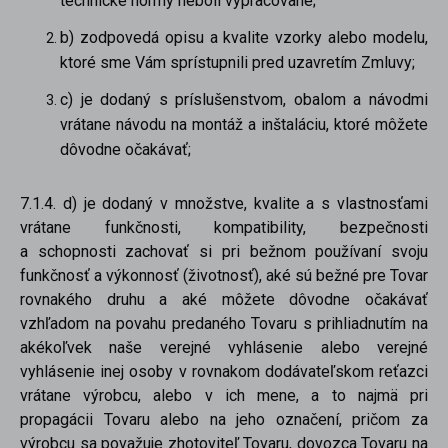
technické normy neboli vypracované;
b) zodpovedá opisu a kvalite vzorky alebo modelu,
ktoré sme Vám sprístupnili pred uzavretím Zmluvy;
c) je dodaný s príslušenstvom, obalom a návodmi
vrátane návodu na montáž a inštaláciu, ktoré môžete
dôvodne očakávať;
7.1.4. d) je dodaný v množstve, kvalite a s vlastnosťami
vrátane funkčnosti, kompatibility, bezpečnosti
a schopnosti zachovať si pri bežnom používaní svoju
funkčnosť a výkonnosť (životnosť), aké sú bežné pre Tovar
rovnakého druhu a aké môžete dôvodne očakávať
vzhľadom na povahu predaného Tovaru s prihliadnutím na
akékoľvek naše verejné vyhlásenie alebo verejné
vyhlásenie inej osoby v rovnakom dodávateľskom reťazci
vrátane výrobcu, alebo v ich mene, a to najmä pri
propagácii Tovaru alebo na jeho označení, pričom za
výrobcu sa považuje zhotoviteľ Tovaru, dovozca Tovaru na