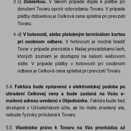
c)
Dobierkou.
V takom prípade dôjde k platbe pri
doručení Tovaru oproti odovzdaniu Tovaru. V prípade
platby dobierkou je Celková cena splatná pri prevzatí
Tovaru.
d)
V hotovosti, alebo platobným terminálom kartou
pri osobnom odbere.
V hotovosti je možné hradiť
Tovar v prípade prevzatia v Našej prevádzkarni/iach,
ktorých zoznam je dostupný na našom webovom
sídle. V prípade platby v hotovosti pri osobnom
odbere je Celková cena splatná pri prevzatí Tovaru.
5.4.
Faktúra bude vystavená v elektronickej podobe po
uhradení Celkovej ceny a bude zaslaná na Vašu e-
mailovú adresu uvedenú v Objednávke.
Faktúra bude tiež
dostupná v Užívateľskom účte, ak ho máte zriadený ale,
nebude fyzicky priložená k Tovaru.
5.5.
Vlastnícke právo k Tovaru na Vás prechádza až