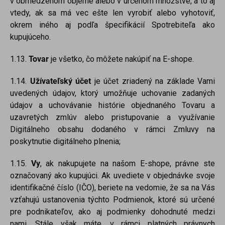
v obmedzenom objeme alebo v určenom množstve, a to aj
vtedy, ak sa má vec ešte len vyrobiť alebo vyhotoviť,
okrem iného aj podľa špecifikácií Spotrebiteľa ako
kupujúceho.
1.13.
Tovar
je všetko, čo môžete nakúpiť na E-shope.
1.14.
Užívateľský účet
je účet zriadený na základe Vami
uvedených údajov, ktorý umožňuje uchovanie zadaných
údajov a uchovávanie histórie objednaného Tovaru a
uzavretých zmlúv alebo pristupovanie a využívanie
Digitálneho obsahu dodaného v rámci Zmluvy na
poskytnutie digitálneho plnenia;
1.15.
Vy
, ak nakupujete na našom E-shope, právne ste
označovaný ako kupujúci. Ak uvediete v objednávke svoje
identifikačné číslo (IČO), beriete na vedomie, že sa na Vás
vzťahujú ustanovenia týchto Podmienok, ktoré sú určené
pre podnikateľov, ako aj podmienky dohodnuté medzi
nami. Stále však máte, v rámci platných právnych