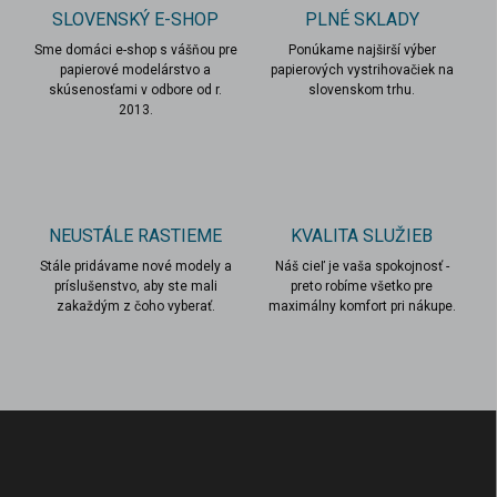
c
SLOVENSKÝ E-SHOP
PLNÉ SKLADY
i
Sme domáci e-shop s vášňou pre
e
Ponúkame najširší výber
papierové modelárstvo a
papierových vystrihovačiek na
p
skúsenosťami v odbore od r.
slovenskom trhu.
r
2013.
v
k
y
v
ý
p
NEUSTÁLE RASTIEME
KVALITA SLUŽIEB
i
s
Stále pridávame nové modely a
Náš cieľ je vaša spokojnosť -
u
príslušenstvo, aby ste mali
preto robíme všetko pre
zakaždým z čoho vyberať.
maximálny komfort pri nákupe.
Z
á
p
ä