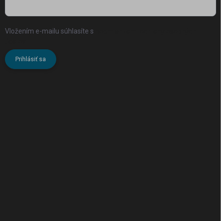
Vložením e-mailu súhlasíte s
podmienkami ochrany osobných
údajov
Prihlásiť sa