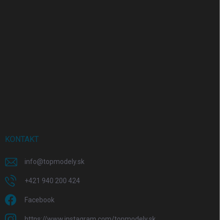
KONTAKT
info
@
topmodely.sk
+421 940 200 424
Facebook
https://www.instagram.com/topmodely.sk