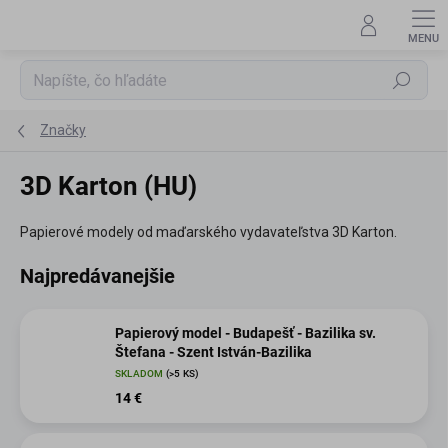
Prejsť
na
obsah
Hľadať
Značky
3D Karton (HU)
Papierové modely od maďarského vydavateľstva 3D Karton.
Najpredávanejšie
Papierový model - Budapešť - Bazilika sv.
Štefana - Szent István-Bazilika
SKLADOM
(>5 KS)
14 €