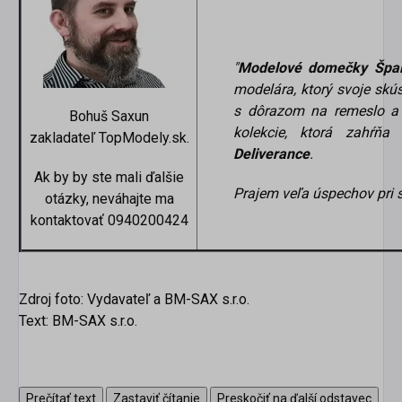
"
Modelové domečky Špa
modelára, ktorý svoje skú
s dôrazom na remeslo a 
Bohuš Saxun
kolekcie, ktorá zahŕňa
zakladateľ TopModely.sk.
Deliverance
.
Ak by by ste mali ďalšie
Prajem veľa úspechov pri 
otázky, neváhajte ma
kontaktovať 0940200424
Zdroj foto: Vydavateľ a BM-SAX s.r.o.
Text: BM-SAX s.r.o.
Prečítať text
Zastaviť čítanie
Preskočiť na ďalší odstavec