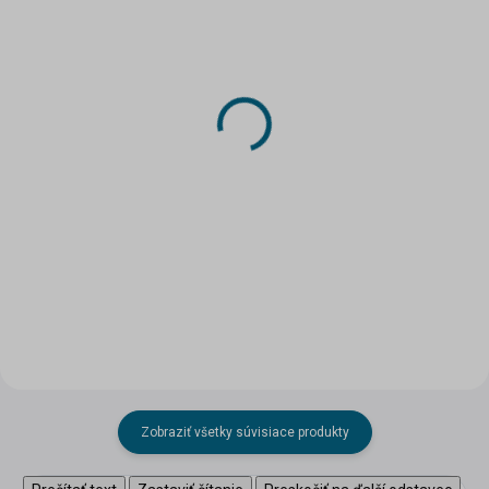
SKLADOM
SKLADOM
(2 KS)
(3 KS)
Drevený fúrik 1:35
Drevený fúrik 1:48
2,82 €
2,58 €
Do košíka
Do košíka
Zobraziť všetky súvisiace produkty