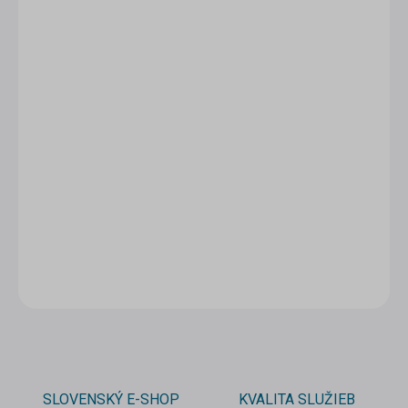
1 - 4 ks
2,31 €
/ ks
5 - 9 ks = zľava 5 %
2,19 €
/ ks
10 a viac ks = zľava 10 %
2,08 €
/ ks
Ušetríte
0 €
−
+
Pridať do košíka
DETAILNÉ INFORMÁCIE
OPÝTAŤ SA
STRÁŽIŤ
SLOVENSKÝ E-SHOP
KVALITA SLUŽIEB