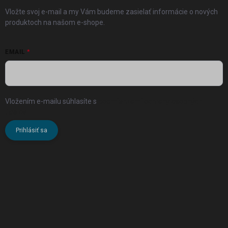
Vložte svoj e-mail a my Vám budeme zasielať informácie o nových
produktoch na našom e-shope.
EMAIL
Vložením e-mailu súhlasíte s
podmienkami ochrany osobných
údajov
Prihlásiť sa