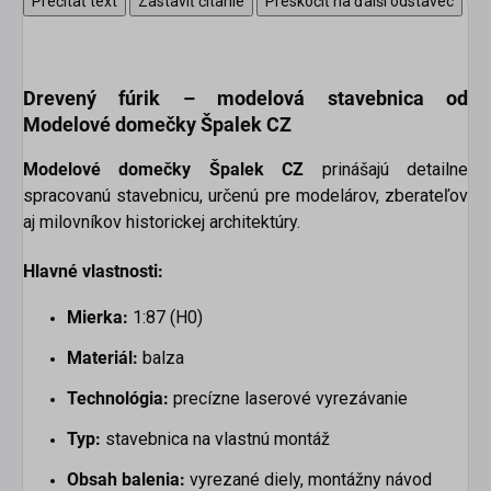
Prečítať text
Zastaviť čítanie
Preskočiť na ďalší odstavec
Drevený fúrik –
modelová stavebnica od
Modelové domečky Špalek CZ
Modelové domečky Špalek CZ
prinášajú detailne
spracovanú stavebnicu, určenú pre modelárov, zberateľov
aj milovníkov historickej architektúry.
Hlavné vlastnosti:
Mierka:
1:87 (H0)
Materiál:
balza
Technológia:
precízne laserové vyrezávanie
Typ:
stavebnica na vlastnú montáž
Obsah balenia:
vyrezané diely, montážny návod