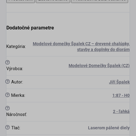
Dodatočné parametre
Modelové domečky Špalek CZ – drevené chalúpky,
Kategória
:
stavby a doplnky do diorám
?
Modelové Domečky Špalek (CZ)
Výrobca
:
?
Autor
:
Jiří Špalek
?
Mierka
:
1:87 - H0
?
2 - ľahká
scount
Náročnosť
:
?
Tlač
:
Laserom pálené diely