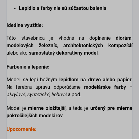
Lepidlo a farby nie sú súčasťou balenia
Ideálne využitie:
Táto stavebnica je vhodná na doplnenie
diorám
,
modelových železníc
,
architektonických kompozícií
alebo ako
samostatný dekoratívny model
.
Farbenie a lepenie:
Model sa lepí bežným
lepidlom na drevo alebo papier
.
Na farebnú úpravu odporúčame
modelárske farby
–
akrylové, syntetické, liehové
a pod.
Model je
mierne
zložitejší,
a teda je
určený pre mierne
pokročilejších modelárov
.
Upozornenie: