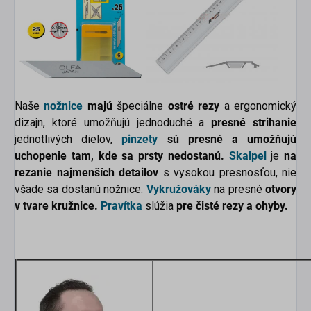
Naše
nožnice
majú
špeciálne
ostré rezy
a ergonomický
dizajn, ktoré umožňujú jednoduché a
presné strihanie
jednotlivých dielov,
pinzety
sú presné a umožňujú
uchopenie tam, kde sa prsty nedostanú.
Skalpel
je
na
rezanie najmenších detailov
s vysokou presnosťou, nie
všade sa dostanú nožnice.
Vykružováky
na presné
otvory
v tvare kružnice.
Pravítka
slúžia
pre čisté rezy a ohyby.