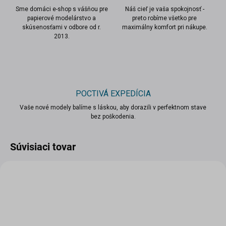
Sme domáci e-shop s vášňou pre
Náš cieľ je vaša spokojnosť -
papierové modelárstvo a
preto robíme všetko pre
skúsenosťami v odbore od r.
maximálny komfort pri nákupe.
2013.
POCTIVÁ EXPEDÍCIA
Vaše nové modely balíme s láskou, aby dorazili v perfektnom stave
bez poškodenia.
Súvisiaci tovar