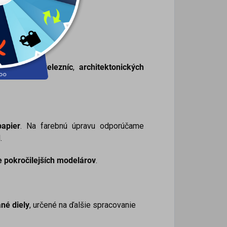
odelových železníc
,
architektonických
apier
. Na farebnú úpravu odporúčame
.
e pokročilejších modelárov
.
né diely
, určené na ďalšie spracovanie