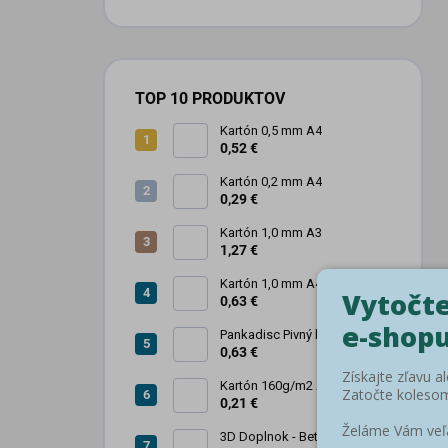
TOP 10 PRODUKTOV
Kartón 0,5 mm A4
0,52 €
Kartón 0,2 mm A4
0,29 €
Kartón 1,0 mm A3
1,27 €
Kartón 1,0 mm A4
0,63 €
Pankadisc Pivný kartón A4
1mm 420g
0,63 €
Kartón 160g/m2 A4 saténový
biely povrch
0,21 €
3D Doplnok - Betónová