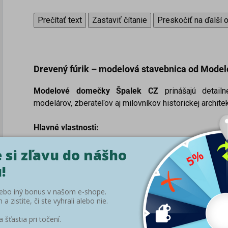
Prečítať text
Zastaviť čítanie
Preskočiť na ďalší 
Drevený fúrik –
modelová stavebnica od Mode
Modelové domečky Špalek CZ
prinášajú detail
modelárov, zberateľov aj milovníkov historickej architek
Hlavné vlastnosti:
Mierka:
1:35
Materiál:
balza
Technológia:
precízne laserové vyrezávanie
Typ:
stavebnica na vlastnú montáž
Obsah balenia:
vyrezané diely, montážny návod