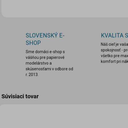
SLOVENSKÝ E-
KVALITA 
SHOP
Náš cieľ je vaš
spokojnosť - p
Sme domáci e-shop s
všetko pre ma
vášňou pre papierové
komfort pri ná
modelárstvo a
skúsenosťami v odbore od
r. 2013.
Súvisiaci tovar
MDS-1082
MDS-1053