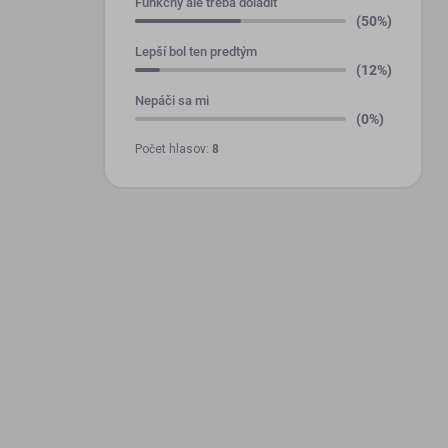
Funkčný ale treba doladiť
(50%)
Lepší bol ten predtým
(12%)
Nepáči sa mi
(0%)
Počet hlasov:
8