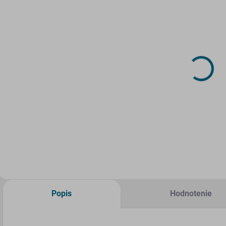
SKLADOM
SKLADOM
(2 KS)
(3 KS)
Drevený fúrik
Drevený fúrik
D
1:87
1:48
1
2,31 €
2,58 €
2
Do košíka
Do košíka
Popis
Hodnotenie