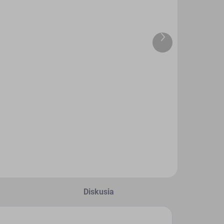
SKLADOM
SKLADOM
Ďalší
(3 KS)
(>5 KS)
produkt
revený fúrik
DRUCHEMA
:72
Lepidlo -
HERKULES
,31 €
130g
3,45 €
Do košíka
Do košíka
Diskusia