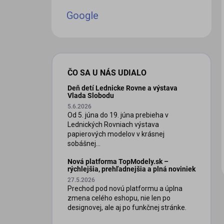
Google
ČO SA U NÁS UDIALO
Deň detí Lednicke Rovne a výstava
iscount
Vlada Slobodu
5.6.2026
Od 5. júna do 19. júna prebieha v
Lednických Rovniach výstava
papierových modelov v krásnej
sobášnej...
Nová platforma TopModely.sk –
rýchlejšia, prehľadnejšia a plná noviniek
27.5.2026
Prechod pod novú platformu a úplna
zmena celého eshopu, nie len po
designovej, ale aj po funkčnej stránke.