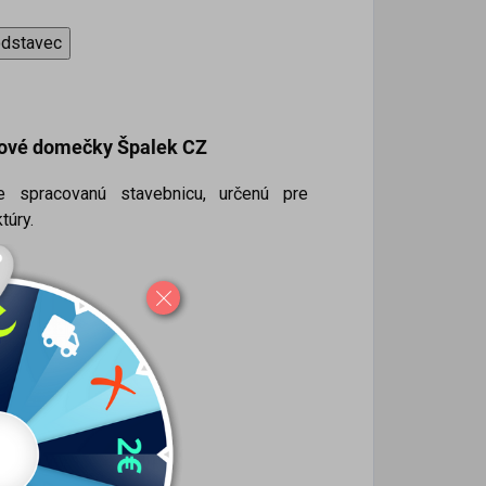
odstavec
lové domečky Špalek CZ
ne spracovanú stavebnicu, určenú pre
túry.