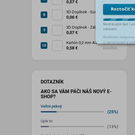
zábrana 1ks
0,07 €
3D Doplnok - Sud na olej
kovový 250L - 1ks
0,06 €
3D Doplnok - Zábradlie 1ks +
stojan 2ks
0,07 €
Kartón 0,2 mm A3
0,58 €
DOTAZNÍK
AKO SA VÁM PÁČI NÁŠ NOVÝ E-
SHOP?
Veľmi pekný
(25%)
Ujde to
(13%)