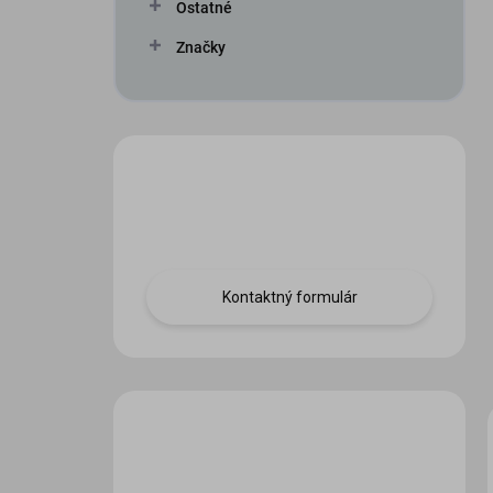
Ostatné
Značky
Máte otázku?
Obráťte sa na nás.
Kontaktný formulár