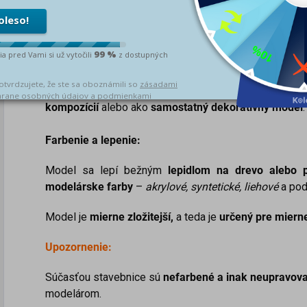
Lepidlo a farby nie sú súčasťou balenia
Ideálne využitie:
Táto stavebnica je vhodná na doplnenie
diorám
,
m
kompozícií
alebo ako
samostatný dekoratívny model
.
Farbenie a lepenie:
Model sa lepí bežným
lepidlom na drevo alebo p
modelárske farby
–
akrylové, syntetické, liehové
a pod
Model je
mierne
zložitejší,
a teda je
určený pre miern
Upozornenie:
Súčasťou stavebnice sú
nefarbené a inak neupravova
modelárom.