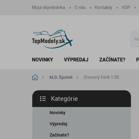
Prejsť
Moja objednávka
O nás
Kontakty
VOP
na
obsah
NOVINKY
VÝPREDAJ
ZAČÍNATE?
Domov
M.D. Špalek
Drevený fúrik 1:35
B
Kategórie
o
Preskočiť
č
kategórie
n
Novinky
ý
Výpredaj
p
a
Začínate?