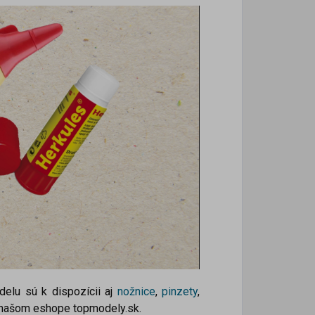
elu sú k dispozícii aj
nožnice
,
pinzety
,
a našom eshope topmodely.sk.