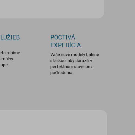
OPÝTAŤ SA
STRÁŽIŤ
SLUŽIEB
POCTIVÁ
EXPEDÍCIA
a
reto robíme
Vaše nové modely balíme
ximálny
s láskou, aby dorazili v
kupe.
perfektnom stave bez
poškodenia.
VIAC ZA MENEJ
MDS-1054
LEPDRU003