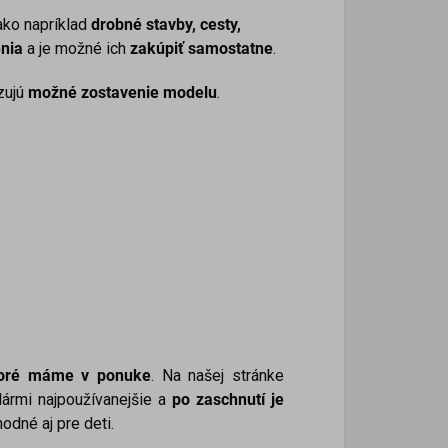
 ako napríklad
drobné stavby, cesty,
enia
a je možné ich
zakúpiť samostatne
.
zujú
možné zostavenie modelu
.
ktoré máme v ponuke
. Na našej stránke
lármi najpoužívanejšie a
po zaschnutí je
hodné aj pre deti.