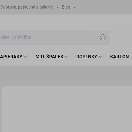
Doprava, poštovné a balenie
Blog
Hľadať
PAPIERÁKY
M.D. ŠPALEK
DOPLNKY
KARTÓN
Neohodnotené
Podrobnosti hodnotenia
ZNAČKA:
MDS - MOD
2,
2,2
Jedn
SK
cena
MÔŽ