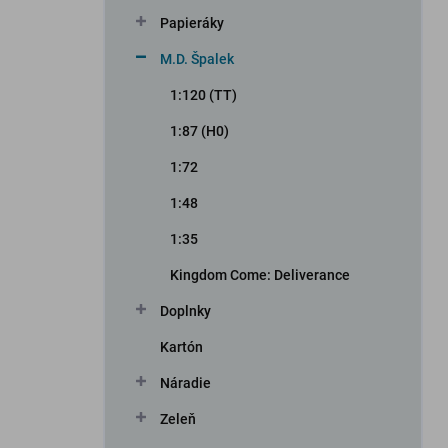
n
Papieráky
e
l
M.D. Špalek
1:120 (TT)
1:87 (H0)
1:72
1:48
1:35
Kingdom Come: Deliverance
Doplnky
Kartón
Náradie
Zeleň