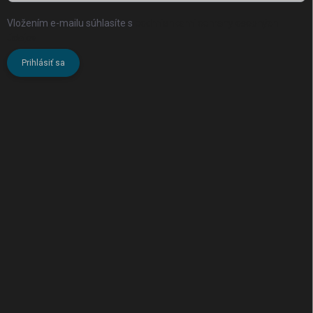
Vložením e-mailu súhlasíte s
podmienkami ochrany osobných
údajov
Prihlásiť sa