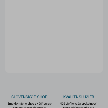
5 - 9 ks = zľava 5 %
6,79 €
/ ks
10 a viac ks = zľava 10 %
6,44 €
/ ks
Ušetríte
0 €
−
+
Pridať do košíka
DETAILNÉ INFORMÁCIE
OPÝTAŤ SA
STRÁŽIŤ
SLOVENSKÝ E-SHOP
KVALITA SLUŽIEB
Sme domáci e-shop s vášňou pre
Náš cieľ je vaša spokojnosť -