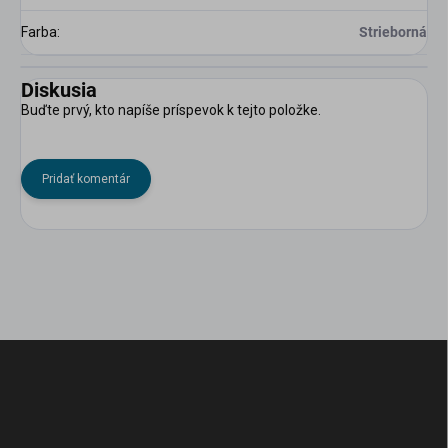
Farba
:
Strieborná
Diskusia
Buďte prvý, kto napíše príspevok k tejto položke.
Pridať komentár
Z
á
p
ä
t