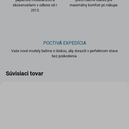
papierové modelárstvo a
preto robíme všetko pre
skúsenosťami v odbore od r.
maximálny komfort pri nákupe.
2013.
POCTIVÁ EXPEDÍCIA
Vaše nové modely balíme s láskou, aby dorazili v perfektnom stave
bez poškodenia.
Súvisiaci tovar
TIP
VIAC ZA MENEJ