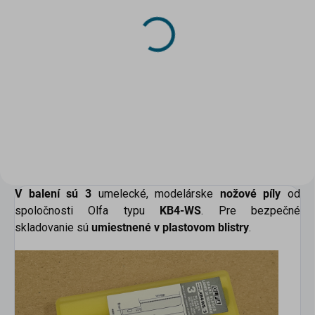
SKLADOM
(>5 KS)
DRUCHEMA Tyčinkové
Lepidlo - HERKULES 15g
1,14 €
Do košíka
scount
V balení sú 3
umelecké, modelárske
nožové píly
od
spoločnosti Olfa typu
KB4-WS
. Pre bezpečné
skladovanie sú
umiestnené v plastovom blistry
.