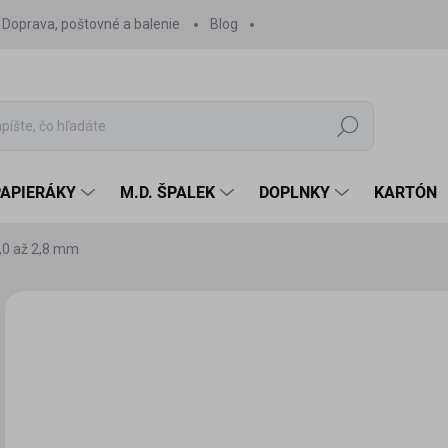
Doprava, poštovné a balenie
Blog
Hľadať
PAPIERÁKY
M.D. ŠPALEK
DOPLNKY
KARTÓN
1,0 až 2,8 mm
Neohodnotené
Podrobnosti hodnotenia
ZNAČKA:
WAK
1,
0,8
Jedn
ZVO
cena