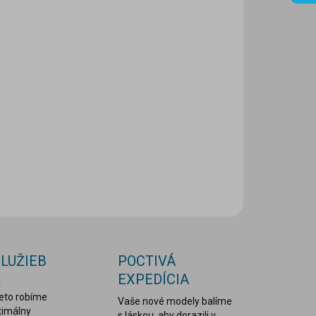
IANT
EME DORUČIŤ DO:
ZVOĽTE VARIANT
NOSTI DORUČENIA
−
+
Pridať do košíka
ILNÉ INFORMÁCIE
OPÝTAŤ SA
STRÁŽIŤ
SLUŽIEB
POCTIVÁ
EXPEDÍCIA
a
reto robíme
Vaše nové modely balíme
ximálny
s láskou, aby dorazili v