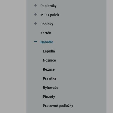
n
Papieráky
e
l
M.D. Špalek
Doplnky
Kartón
Náradie
Lepidlá
Nožnice
Rezače
Pravítka
Ryhovače
Pinzety
Pracovné podložky