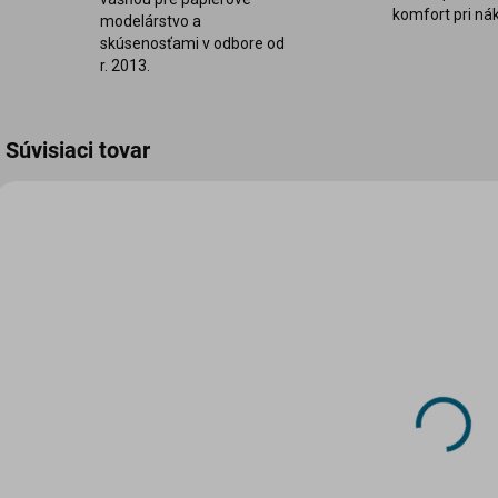
komfort pri ná
modelárstvo a
skúsenosťami v odbore od
r. 2013.
Súvisiaci tovar
SBOG-814
SKLADOM
(1 KS)
Papierový
model -
Falkenstein -
hrad Ludvíka
28 €