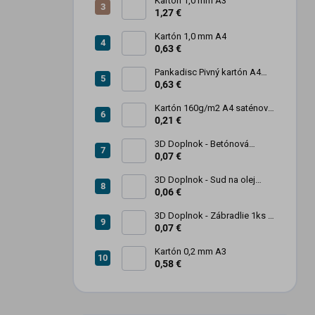
Kartón 1,0 mm A3
1,27 €
Kartón 1,0 mm A4
0,63 €
Pankadisc Pivný kartón A4
1mm 420g
0,63 €
Kartón 160g/m2 A4 saténový
biely povrch
0,21 €
3D Doplnok - Betónová
zábrana 1ks
0,07 €
3D Doplnok - Sud na olej
kovový 250L - 1ks
0,06 €
3D Doplnok - Zábradlie 1ks +
stojan 2ks
0,07 €
Kartón 0,2 mm A3
0,58 €