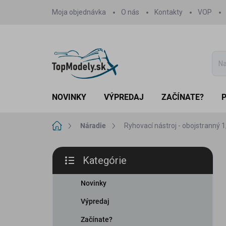
Prejsť
Moja objednávka
O nás
Kontakty
VOP
na
obsah
NOVINKY
VÝPREDAJ
ZAČÍNATE?
Domov
Náradie
Ryhovací nástroj - obojstranný 
B
Kategórie
o
Preskočiť
č
kategórie
n
Novinky
ý
Výpredaj
p
a
Začínate?