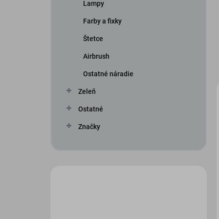
Lampy
Farby a fixky
Štetce
Airbrush
Ostatné náradie
Zeleň
Ostatné
Značky
Máte otázku?
Obráťte sa na nás.