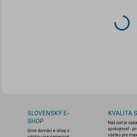
VAR
MÔŽ
MOŽ
DETA
SLOVENSKÝ E-
KVALITA 
SHOP
Náš cieľ je vaš
spokojnosť - p
Sme domáci e-shop s
všetko pre ma
vášňou pre papierové