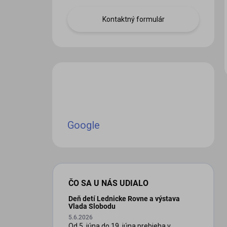
Kontaktný formulár
iscount
Google
ČO SA U NÁS UDIALO
Deň detí Lednicke Rovne a výstava
Vlada Slobodu
5.6.2026
Od 5. júna do 19. júna prebieha v