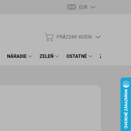
EUR
PRÁZDNY KOŠÍK
NÁKUPNÝ
KOŠÍK
NÁRADIE
ZELEŇ
OSTATNÉ
ZNAČKY
10 €
9 € bez DPH
otková
ĽTE VARIANT
: