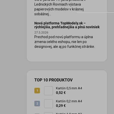
Lednických Rovniach výstava
papierových modelov v krásnej
sobášnej...
Nová platforma TopModely.sk –
rýchlejšia, prehľadnejšia a plná noviniek
27.5.2026
Prechod pod novú platformu a úplna
zmena celého eshopu, nie len po
designovej, ale aj po funkčnej stránke.
TOP 10 PRODUKTOV
Kartón 0,5 mm A4
0,52 €
Kartón 0,2 mm A4
0,29 €