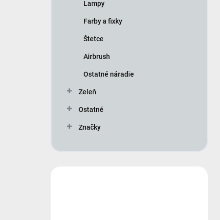
Lampy
Farby a fixky
Štetce
Airbrush
Ostatné náradie
Zeleň
Ostatné
Značky
Máte otázku?
Obráťte sa na nás.