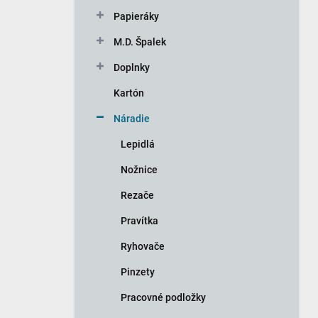
n
Papieráky
e
l
M.D. Špalek
Doplnky
Kartón
Náradie
Lepidlá
Nožnice
Rezače
Pravítka
Ryhovače
Pinzety
Pracovné podložky