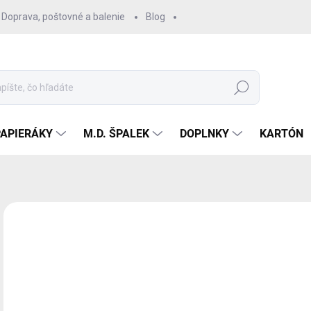
Doprava, poštovné a balenie
Blog
Hľadať
PAPIERÁKY
M.D. ŠPALEK
DOPLNKY
KARTÓN
Neohodnotené
Podrobnosti hodnotenia
TIP
6 
4,8
Jedn
SK