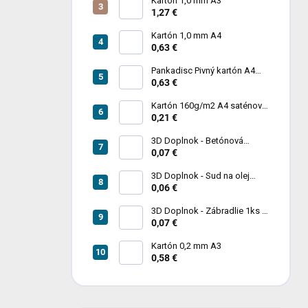
Kartón 1,0 mm A3
1,27 €
Kartón 1,0 mm A4
0,63 €
Pankadisc Pivný kartón A4
1mm 420g
0,63 €
Kartón 160g/m2 A4 saténový
biely povrch
0,21 €
3D Doplnok - Betónová
zábrana 1ks
0,07 €
3D Doplnok - Sud na olej
kovový 250L - 1ks
0,06 €
3D Doplnok - Zábradlie 1ks +
stojan 2ks
0,07 €
Kartón 0,2 mm A3
0,58 €