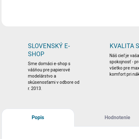
DETA
SLOVENSKÝ E-
KVALITA 
SHOP
Náš cieľ je vaš
spokojnosť - p
Sme domáci e-shop s
všetko pre ma
vášňou pre papierové
komfort pri ná
modelárstvo a
skúsenosťami v odbore od
r. 2013.
Popis
Hodnotenie