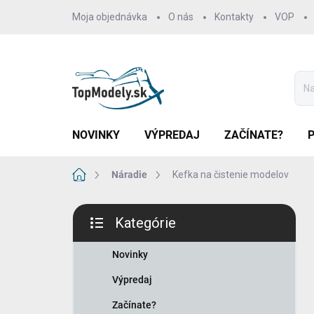
Prejsť
Moja objednávka
O nás
Kontakty
VOP
na
obsah
NOVINKY
VÝPREDAJ
ZAČÍNATE?
Domov
Náradie
Kefka na čistenie modelov
B
Kategórie
o
Preskočiť
č
kategórie
n
Novinky
ý
Výpredaj
p
a
Začínate?