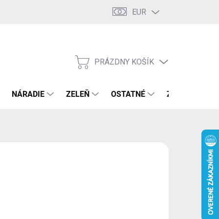
EUR
PRÁZDNY KOŠÍK
NÁKUPNÝ
KOŠÍK
NÁRADIE
ZELEŇ
OSTATNÉ
ZNAČKY
€
8 € bez DPH
otková
LADOM
(>5 KS)