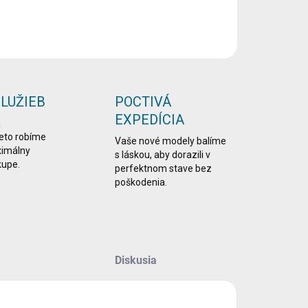
ILNÉ INFORMÁCIE
OPÝTAŤ SA
STRÁŽIŤ
SLUŽIEB
POCTIVÁ
EXPEDÍCIA
a
reto robíme
Vaše nové modely balíme
ximálny
s láskou, aby dorazili v
kupe.
perfektnom stave bez
poškodenia.
Diskusia