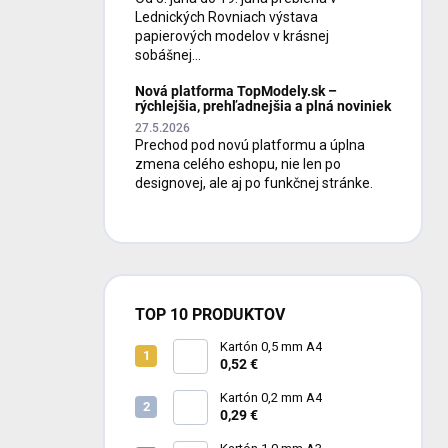
Lednických Rovniach výstava
papierových modelov v krásnej
sobášnej...
Nová platforma TopModely.sk –
rýchlejšia, prehľadnejšia a plná noviniek
27.5.2026
Prechod pod novú platformu a úplna
zmena celého eshopu, nie len po
designovej, ale aj po funkčnej stránke.
TOP 10 PRODUKTOV
Kartón 0,5 mm A4
0,52 €
Kartón 0,2 mm A4
0,29 €