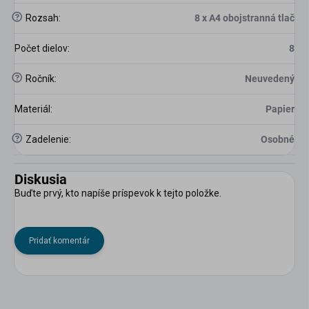
?
Rozsah
:
8 x A4 obojstranná tlač
Počet dielov
:
8
?
Ročník
:
Neuvedený
Materiál
:
Papier
?
Zadelenie
:
Osobné
Diskusia
Buďte prvý, kto napíše príspevok k tejto položke.
Pridať komentár