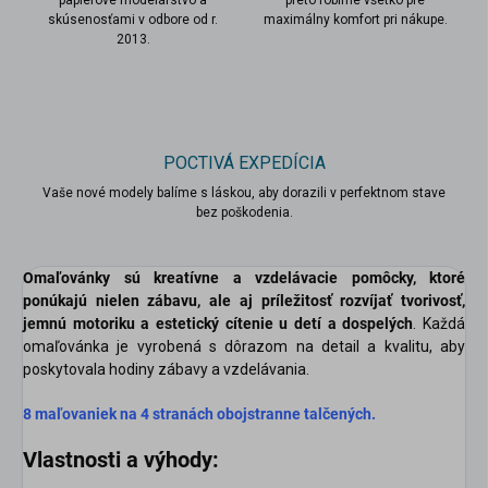
papierové modelárstvo a
preto robíme všetko pre
skúsenosťami v odbore od r.
maximálny komfort pri nákupe.
2013.
POCTIVÁ EXPEDÍCIA
Vaše nové modely balíme s láskou, aby dorazili v perfektnom stave
bez poškodenia.
Omaľovánky sú kreatívne a vzdelávacie pomôcky, ktoré
ponúkajú nielen zábavu, ale aj príležitosť rozvíjať tvorivosť,
jemnú motoriku a estetický cítenie u detí a dospelých
. Každá
omaľovánka je vyrobená s dôrazom na detail a kvalitu, aby
poskytovala hodiny zábavy a vzdelávania.
8 maľovaniek na 4 stranách obojstranne talčených.
Vlastnosti a výhody: