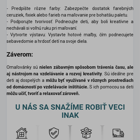
- Predpíšte rôzne farby: Zabezpečte dostatok farebných
ceruziek, fixiek alebo farieb na maľovanie pre bohatšiu paletu.
- Podporujte tvorivosť: Podnecujte deti, aby boli kreatívne a
nechávali si voľnú ruku pri maľovaní.
- Vytvorte výstavu: Vystavte hotové maľby, čím podnecujete
sebavedomie a hrdosť detí na svoje diela.
Záverom:
Omaľovánky sú
nielen zábavným spôsobom trávenia času, ale
aj nástrojom na vzdelávanie a rozvoj kreativity
. Sú ideálne pre
deti aj dospelých a
môžu byť využívané v rôznych prostrediach
od domácností po vzdelávacie inštitúcie.
S ich pomocou sa deti
môžu učiť, tvoriť a relaxovať zároveň.
U NÁS SA SNAŽÍME ROBIŤ VECI
INAK