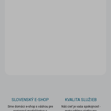
5 - 9 ks = zľava 5 %
1,90 €
/ ks
10 a viac ks = zľava 10 %
1,80 €
/ ks
Ušetríte
0 €
−
+
Pridať do košíka
DETAILNÉ INFORMÁCIE
OPÝTAŤ SA
STRÁŽIŤ
SLOVENSKÝ E-SHOP
KVALITA SLUŽIEB
Sme domáci e-shop s vášňou pre
Náš cieľ je vaša spokojnosť -