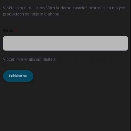
Vložte svoj e-mail a my Vám budeme zasielať informácie o nových
produktoch na našom e-shope.
EMAIL
Vložením e-mailu súhlasíte s
podmienkami ochrany osobných
údajov
Prihlásiť sa