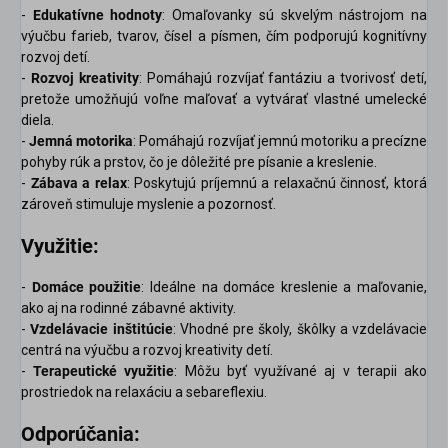
-
Edukatívne hodnoty
: Omaľovanky sú skvelým nástrojom na
výučbu farieb, tvarov, čísel a písmen, čím podporujú kognitívny
rozvoj detí.
-
Rozvoj kreativity
: Pomáhajú rozvíjať fantáziu a tvorivosť detí,
pretože umožňujú voľne maľovať a vytvárať vlastné umelecké
diela.
-
Jemná motorika
: Pomáhajú rozvíjať jemnú motoriku a precízne
pohyby rúk a prstov, čo je dôležité pre písanie a kreslenie.
-
Zábava a relax
: Poskytujú príjemnú a relaxačnú činnosť, ktorá
zároveň stimuluje myslenie a pozornosť.
scount
Využitie:
-
Domáce použitie
: Ideálne na domáce kreslenie a maľovanie,
ako aj na rodinné zábavné aktivity.
-
Vzdelávacie inštitúcie
: Vhodné pre školy, škôlky a vzdelávacie
centrá na výučbu a rozvoj kreativity detí.
-
Terapeutické využitie
: Môžu byť využívané aj v terapii ako
prostriedok na relaxáciu a sebareflexiu.
Odporúčania: