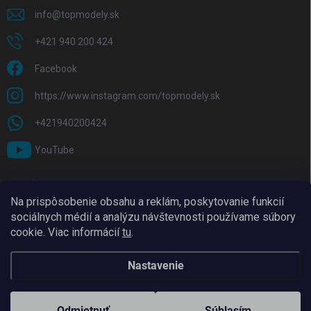
info
@
topmodely.sk
+421 940 200 424
Facebook
https://www.instagram.com/topmodely.sk
+421940200424
YouTube
PRIJÍMAME ONLINE PLATBY
Na prispôsobenie obsahu a reklám, poskytovanie funkcií
sociálnych médií a analýzu návštevnosti používame súbory
cookie. Viac informácií
tu
.
Nastavenie
Copyright 2026
TopModely
. Všetky práva vyhradené.
Upraviť nastavenie
cookies
Odmietnuť
Súhlasím