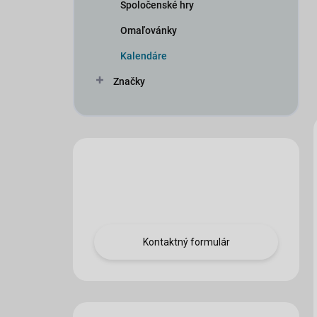
Spoločenské hry
Omaľovánky
Kalendáre
Značky
Máte otázku?
Obráťte sa na nás.
Kontaktný formulár