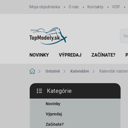
Prejsť
Moja objednávka
O nás
Kontakty
VOP
na
obsah
NOVINKY
VÝPREDAJ
ZAČÍNATE?
Domov
Ostatné
Kalendáre
Kalendár náste
B
Kategórie
o
Preskočiť
č
kategórie
n
Novinky
ý
Výpredaj
p
a
Začínate?