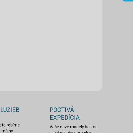
8.2026
NOSTI
UČENIA
−
+
Pridať do košíka
ILNÉ INFORMÁCIE
OPÝTAŤ SA
STRÁŽIŤ
SLUŽIEB
POCTIVÁ
EXPEDÍCIA
a
reto robíme
Vaše nové modely balíme
ximálny
s láskou, aby dorazili v