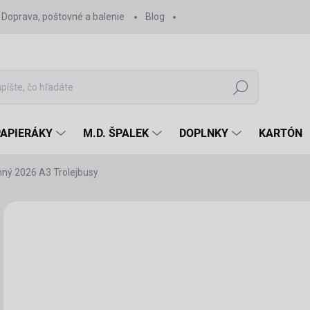
Doprava, poštovné a balenie
Blog
Hľadať
PAPIERÁKY
M.D. ŠPALEK
DOPLNKY
KARTÓN
nný 2026 A3 Trolejbusy
Neohodnotené
Podrobnosti hodnotenia
ZNAČKA:
E-DOPRAVA
12
12 
Jedn
SK
cena
MÔŽ