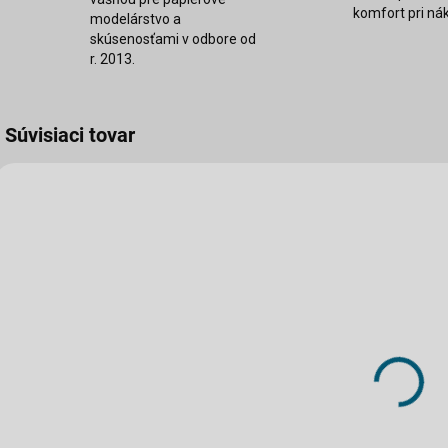
komfort pri ná
modelárstvo a
skúsenosťami v odbore od
r. 2013.
Súvisiaci tovar
ED-KALA326-1153
ED-KALA326-1149
SKLADOM
SKLADOM
(2 KS)
(2 KS)
Kalendár
Kalendár
nástenný 2026
nástenný 2026
A3 Kúzlo
A3 Nostalgia
lokálok
na koľajách
12,60 €
12,60 €