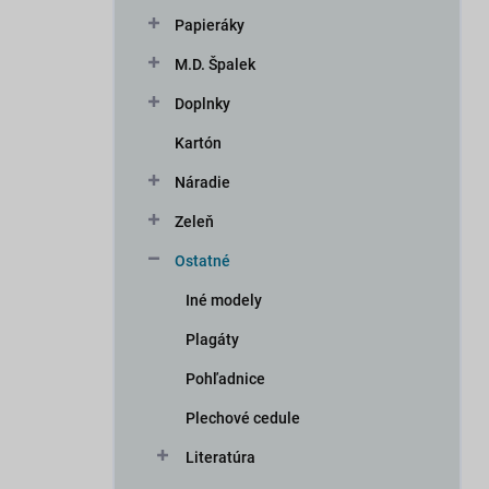
n
Papieráky
e
l
M.D. Špalek
Doplnky
Kartón
Náradie
Zeleň
Ostatné
Iné modely
Plagáty
Pohľadnice
Plechové cedule
Literatúra