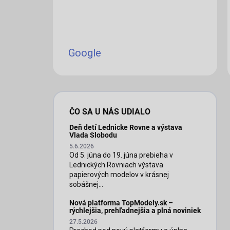
Google
iscount
ČO SA U NÁS UDIALO
Deň detí Lednicke Rovne a výstava
Vlada Slobodu
5.6.2026
Od 5. júna do 19. júna prebieha v
Lednických Rovniach výstava
papierových modelov v krásnej
sobášnej...
Nová platforma TopModely.sk –
rýchlejšia, prehľadnejšia a plná noviniek
27.5.2026