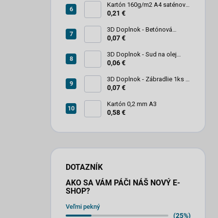
Kartón 160g/m2 A4 saténový
biely povrch
0,21 €
3D Doplnok - Betónová
zábrana 1ks
0,07 €
3D Doplnok - Sud na olej
kovový 250L - 1ks
0,06 €
3D Doplnok - Zábradlie 1ks +
stojan 2ks
0,07 €
Kartón 0,2 mm A3
0,58 €
DOTAZNÍK
AKO SA VÁM PÁČI NÁŠ NOVÝ E-
SHOP?
Veľmi pekný
(25%)