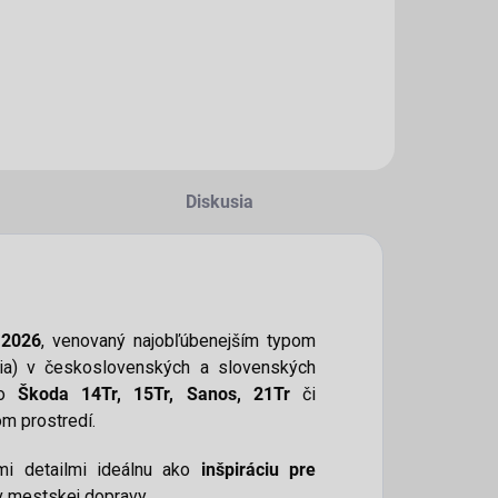
Diskusia
k
2026
, venovaný najobľúbenejším typom
azdia) v československých a slovenských
ko
Škoda 14Tr, 15Tr, Sanos, 21Tr
či
m prostredí.
mi detailmi ideálnu ako
inšpiráciu pre
v mestskej dopravy.