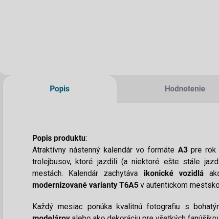
Do košíka
Do košíka
Popis
Hodnotenie
Popis produktu
:
Atraktívny nástenný kalendár vo formáte
A3
pre ro
trolejbusov, ktoré jazdili (a niektoré ešte stále j
mestách. Kalendár zachytáva
ikonické vozidlá
a
modernizované varianty T6A5
v autentickom mestsko
Každý mesiac ponúka kvalitnú fotografiu s bohatý
modelárov
alebo ako dekoráciu pre všetkých fanúšiko