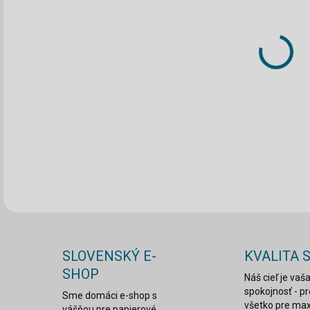
DO:
11.
MOŽ
DOR
DETA
SLOVENSKÝ E-
KVALITA 
SHOP
Náš cieľ je vaš
spokojnosť - p
Sme domáci e-shop s
všetko pre ma
vášňou pre papierové