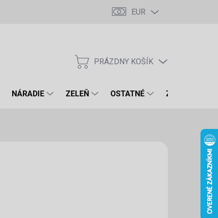
EUR
PRÁZDNY KOŠÍK
NÁKUPNÝ
KOŠÍK
NÁRADIE
ZELEŇ
OSTATNÉ
ZNAČKY
,60 €
€ bez DPH
otková
LADOM
(1 KS)
:
EME DORUČIŤ