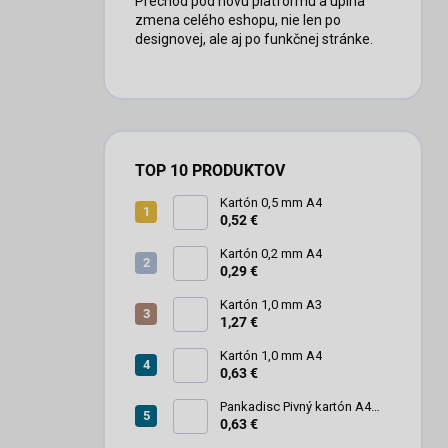
Prechod pod novú platformu a úplna
zmena celého eshopu, nie len po
designovej, ale aj po funkčnej stránke.
TOP 10 PRODUKTOV
Kartón 0,5 mm A4
0,52 €
Kartón 0,2 mm A4
0,29 €
Kartón 1,0 mm A3
1,27 €
Kartón 1,0 mm A4
0,63 €
Pankadisc Pivný kartón A4
1mm 420g
0,63 €