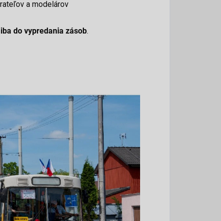
erateľov a modelárov
ý
iba do vypredania zásob
.