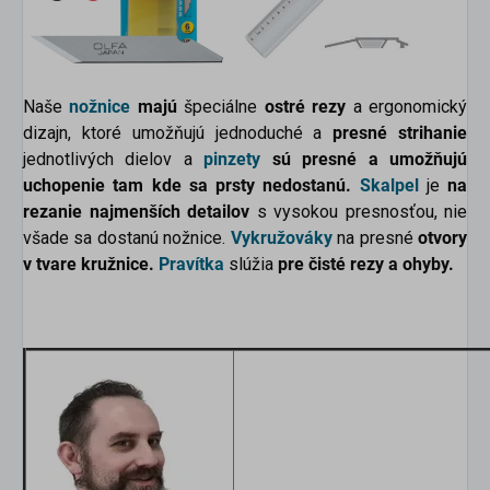
Naše
nožnice
majú
špeciálne
ostré rezy
a ergonomický
dizajn, ktoré umožňujú jednoduché a
presné strihanie
jednotlivých dielov a
pinzety
sú presné a umožňujú
uchopenie tam kde sa prsty nedostanú.
Skalpel
je
na
rezanie najmenších detailov
s vysokou presnosťou, nie
všade sa dostanú nožnice.
Vykružováky
na presné
otvory
v tvare kružnice.
Pravítka
slúžia
pre čisté rezy a ohyby.