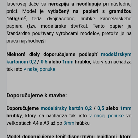
laserovej tlače sa
nerozpíja a neodlupuje
pri následnej
práci. Model je
vytlačený na papieri s gramážou
2
160g/m
, teda dvojnásobnej hrúbke kancelárskeho
papiera (tzv. modelárska štvrťka). Tento papier je
štandardne používaný výrobcami modelov, pretože je na
prácu najvhodnejší.
Niektoré diely doporučujeme podlepiť
modelárskym
kartónom
0,2
/
0,5
alebo
1mm
hrúbky,
ktorý sa nachádza
tak isto
v našej ponuke
.
Doporučujeme k stavbe:
Doporučujeme
modelársky kartón
0,2
/
0,5
alebo
1mm
hrúbky,
ktorý sa nachádza tak isto
v našej ponuke
vo
veľkostiach A4 a A3 až po
3mm
hrúbku.
Model doporučujeme lepiť disperznými lepidlami, ktoré