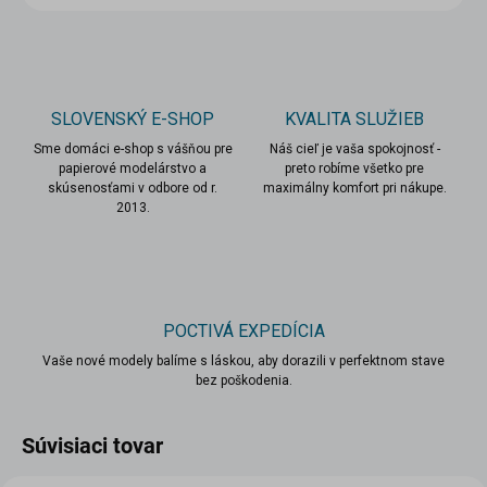
SLOVENSKÝ E-SHOP
KVALITA SLUŽIEB
Sme domáci e-shop s vášňou pre
Náš cieľ je vaša spokojnosť -
papierové modelárstvo a
preto robíme všetko pre
skúsenosťami v odbore od r.
maximálny komfort pri nákupe.
2013.
POCTIVÁ EXPEDÍCIA
Vaše nové modely balíme s láskou, aby dorazili v perfektnom stave
bez poškodenia.
Súvisiaci tovar