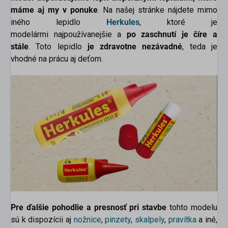
máme aj my v ponuke
. Na našej stránke nájdete mimo
iného lepidlo
Herkules
, ktoré je
modelármi najpoužívanejšie a
po zaschnutí je číre a
stále
. Toto lepidlo
je zdravotne nezávadné
, teda je
vhodné na prácu aj deťom.
Pre ďalšie pohodlie a presnosť pri stavbe
tohto modelu
sú k dispozícii aj
nožnice
,
pinzety
,
skalpely
,
pravítka
a iné,