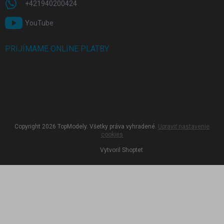
+421940200424
YouTube
PRIJÍMAME ONLINE PLATBY
Copyright 2026
TopModely
. Všetky práva vyhradené.
Upraviť nastavenie
cookies
Vytvoril Shoptet