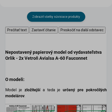
Zobraziť všetky súvisiace produkty
Prečítať text
Zastaviť čítanie
Preskočiť na ďalší odstavec
Nepostavený papierový model
od vydavateľstva
Orlik -
2x Vetroň Avialsa A-60 Fauconnet
O modeli:
Model je
zložitejší
a teda je
určený pre pokročilých
modelárov
.