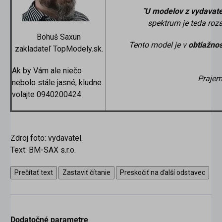
"
U modelov z vydavate
spektrum je teda roz
Bohuš Saxun
Tento model je v
obtiažnos
zakladateľ TopModely.sk.
Ak by Vám ale niečo
Prajem
nebolo stále jasné, kludne
volajte 0940200424
Zdroj foto: vydavatel.
Text: BM-SAX s.r.o.
Prečítať text
Zastaviť čítanie
Preskočiť na ďalší odstavec
Dodatočné parametre