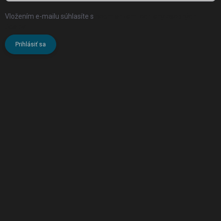
Vložením e-mailu súhlasíte s
podmienkami ochrany osobných
údajov
Prihlásiť sa