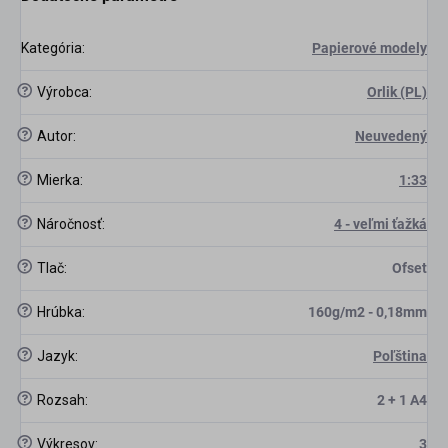
Kategória
:
Papierové modely
?
Výrobca
:
Orlik (PL)
?
Autor
:
Neuvedený
?
Mierka
:
1:33
?
Náročnosť
:
4 - veľmi ťažká
?
Tlač
:
Ofset
scount
?
Hrúbka
:
160g/m2 - 0,18mm
?
Jazyk
:
Poľština
?
Rozsah
:
2 + 1 A4
?
Výkresov
:
3