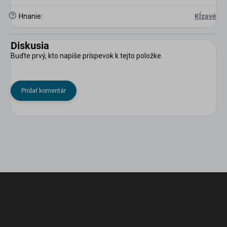
?
Hnanie
:
Kĺzavé
Diskusia
Buďte prvý, kto napíše príspevok k tejto položke.
Pridať komentár
Z
á
p
ä
t