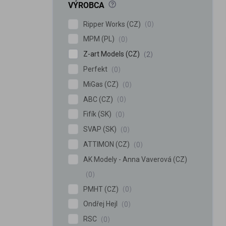
?
VÝROBCA
Ripper Works (CZ)
0
MPM (PL)
0
Z-art Models (CZ)
2
Perfekt
0
MiGas (CZ)
0
iscount
ABC (CZ)
0
Fifík (SK)
0
SVAP (SK)
0
ATTIMON (CZ)
0
AK Modely - Anna Vaverová (CZ)
0
PMHT (CZ)
0
Ondřej Hejl
0
RSC
0