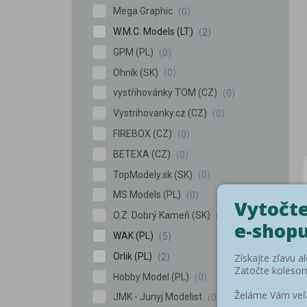
Mega Graphic
0
W.M.C. Models (LT)
2
GPM (PL)
0
Ohník (SK)
0
vystřihovánky TOM (CZ)
0
Vystrihovanky.cz (CZ)
0
FIREBOX (CZ)
0
BETEXA (CZ)
0
TopModely.sk (SK)
0
MS Models (PL)
0
O.Z. Dobrý Kameň (SK)
0
WAK (PL)
5
Orlik (PL)
2
Hobby Model (PL)
0
JMK - Junyj Modelist
0