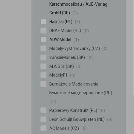
Kartonmodellbau / AUE-Verlag
GmbH (DE)
1
Halinski (PL)
5
DRAF Model (PL)
0
ADW Model
1
Modely-vystřihovánky (CZ)
0
YankieModels (SK)
0
M.A.S.S. (SK)
0
ModelyF1
0
Bumažnoje Modelirovanie -
Бумажное моделирование (RU)
0
Papierowy Konstrukt (PL)
0
Leon Schuijt Bouwplaten (NL)
0
AC Models (CZ)
0