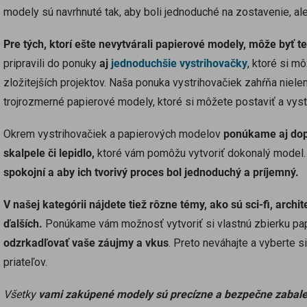
modely sú navrhnuté tak, aby boli jednoduché na zostavenie, ale
Pre tých, ktorí ešte nevytvárali papierové modely, môže byť t
pripravili do ponuky
aj
jednoduchšie vystrihovačky
, ktoré si m
zložitejších projektov. Naša ponuka vystrihovačiek zahŕňa nielen
trojrozmerné papierové modely, ktoré si môžete postaviť a vysta
Okrem vystrihovačiek a papierových modelov
ponúkame aj dopl
skalpele či lepidlo,
ktoré vám pomôžu vytvoriť dokonalý model
spokojní a aby ich tvorivý proces bol jednoduchý a príjemný.
V našej kategórii nájdete tiež rôzne témy, ako sú sci-fi, archi
ďalších.
Ponúkame vám možnosť vytvoriť si vlastnú zbierku pap
odzrkadľovať vaše záujmy a vkus
. Preto neváhajte a vyberte s
priateľov.
Všetky
vami zakúpené modely sú precízne a bezpečne zabal