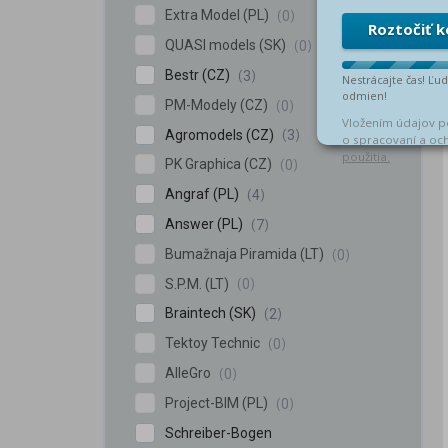
Extra Model (PL)
0
QUASI models (SK)
0
Bestr (CZ)
3
PM-Modely (CZ)
0
Agromodels (CZ)
3
PK Graphica (CZ)
0
Angraf (PL)
4
Answer (PL)
7
Bumažnaja Piramida (LT)
0
S.P.M. (LT)
0
Braintech (SK)
2
Tektoy Technic
0
AlleGro
0
Project-BIM (PL)
0
Schreiber-Bogen