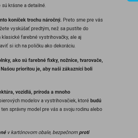
 sú krásne a detailné.
ento koníček trochu náročný.
Preto sme pre vás
ôžete vyskúšať predtým, než sa pustíte do
 klasické farebné vystrihovačky, ale aj
viť si ich na poličku ako dekoráciu.
nky, ako sú farebné fixky, nožnice, tvarovače,
.
Našou prioritou je, aby naši zákazníci boli
tektúra, vozidlá, príroda a mnoho
ierových modelov a vystrihovačiek, ktoré
budú
i ten správny model pre vás a svoju rodinu alebo
ené
v kartónovom obale, bezpečnom
proti