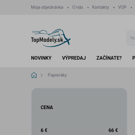
Prejsť
Moja objednávka
O nás
Kontakty
VOP
na
obsah
NOVINKY
VÝPREDAJ
ZAČÍNATE?
Domov
Papieráky
B
o
č
CENA
n
ý
p
a
6
€
66
€