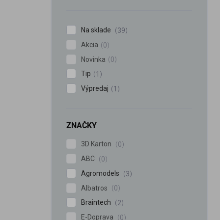
n
e
l
Na sklade
39
Akcia
0
Novinka
0
Tip
1
Výpredaj
1
ZNAČKY
3D Karton
0
ABC
0
Agromodels
3
Albatros
0
Braintech
2
E-Doprava
0