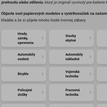
prehnutiu alebo otlčeniu
, ktorý je originál vyvinutý pre balenie 
Objavte svet papierových modelov a vystrihovačiek na našo
hľadáte a že si užijete mnoho hodín tvorivej zábavy.
Hrady,
Stavby
zámky,
obytné
opevnenia
Automobily
Automobily
osobné
nákladné
Vojenská
Bicykle
technika
Policajné
Pracovná
zložky
technika