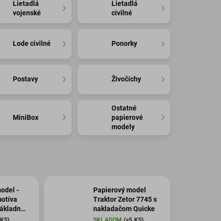
Lietadlá
Lietadlá
vojenské
civilné
Lode civilné
Ponorky
Postavy
Živočíchy
Ostatné
MiniBox
papierové
modely
odel -
Papierový model
otíva
Traktor Zetor 7745 s
nákladné
nakladačom Quicke
 KS)
SKLADOM
(>5 KS)