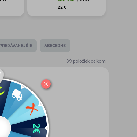
22 €
PREDÁVANEJŠIE
ABECEDNE
39
položiek celkom
VEH-009
HAL-VEH-006
KLADOM
SKLADOM