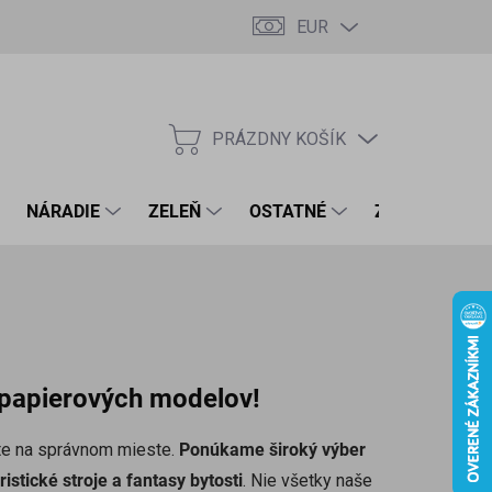
EUR
PRÁZDNY KOŠÍK
NÁKUPNÝ
KOŠÍK
NÁRADIE
ZELEŇ
OSTATNÉ
ZNAČKY
a papierových modelov!
ste na správnom mieste.
Ponúkame široký výber
istické stroje a fantasy bytosti
. Nie všetky naše