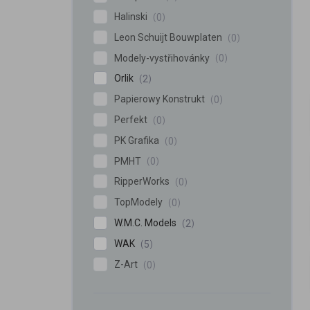
Halinski
0
Leon Schuijt Bouwplaten
0
Modely-vystřihovánky
0
Orlik
2
Papierowy Konstrukt
0
Perfekt
0
PK Grafika
0
PMHT
0
RipperWorks
0
TopModely
0
W.M.C. Models
2
WAK
5
Z-Art
0