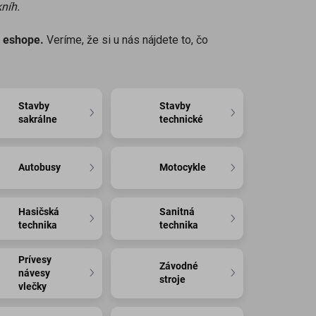
kníh.
m eshope.
Veríme, že si u nás nájdete to, čo
Stavby
Stavby
sakrálne
technické
Autobusy
Motocykle
Hasičská
Sanitná
technika
technika
Prívesy
Závodné
návesy
stroje
vlečky