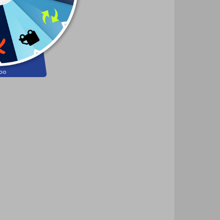
(1 KS)
(1 KS)
 T-
Papierový model -
PzKpfw V Panther
52,12 €
Do košíka
25-614
ORL-197