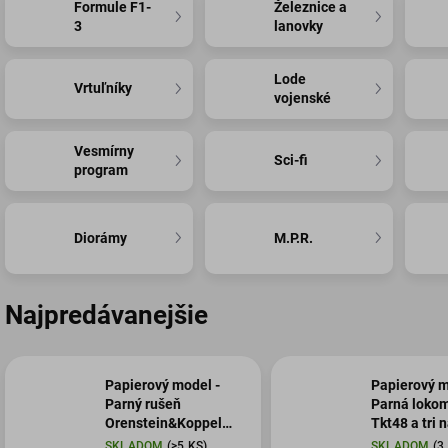
Formule F1-
Železnice a
3
lanovky
Lode
Vrtuľníky
vojenské
Vesmírny
Sci-fi
program
Diorámy
M.P.R.
Najpredávanejšie
Papierový model -
Papierový m
Parný rušeň
Parná lokom
Orenstein&Koppel
Tkt48 a tri 
2911/1908 s vozňami
vozne
SKLADOM
(>5 KS)
SKLADOM
(3