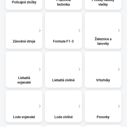
Policajné zložky
technika
vlečky
Železnice a
Závodné stroje
Formule F1-3
lanovky
Lietadlá
Lietadlá civilné
Vrtuľníky
vojenské
Lode vojenské
Lode civilné
Ponorky