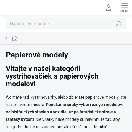
Prejsť
na
obsah
Hľadať
Domov
Papierové modely
Vitajte v našej kategórii
vystrihovačiek a papierových
modelov!
Ak máte radi vystrihovanky, alebo zbierate papierové modely, ste
na správnom mieste.
Ponúkame široký výber rôznych modelov,
od histórických stavieb a vozidiel až po futuristické stroje a
fantasy bytosti
. Nie všetky naše modely sú navrhnuté tak, aby
boli jednoduché na zostavenie, ale sú krásne a detailné.