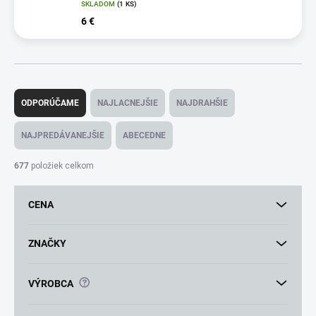
SKLADOM
(1 KS)
6 €
R
a
ODPORÚČAME
NAJLACNEJŠIE
NAJDRAHŠIE
d
e
NAJPREDÁVANEJŠIE
ABECEDNE
n
i
677
položiek celkom
e
p
CENA
r
o
d
ZNAČKY
u
k
?
VÝROBCA
t
o