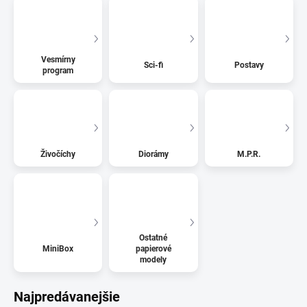
Vesmírny
Sci-fi
Postavy
program
Živočíchy
Diorámy
M.P.R.
Ostatné
MiniBox
papierové
modely
Najpredávanejšie