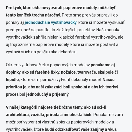
Pre tých, ktorí ešte nevytvárali papierové modely, môže byť
tento koníček trochu náročný.
Preto sme pre vás pripravili do
ponuky
aj
jednoduchšie vystrihovačky
, ktoré si môžete vyskúšať
predtým, než sa pustíte do zložitejších projektov. Naša ponuka
vystrihovačiek zahŕňa nielen klasické farebné vystrihovačky, ale
aj trojrozmerné papierové modely, ktoré si môžete postaviť a
vystaviť si ich na poličku ako dekoráciu.
Okrem vystrihovačiek a papierových modelov
ponúkame aj
doplnky, ako sú farebné fixky, nožnice, tvarovače, skalpele či
lepidlo,
ktoré vám pomôžu vytvoriť dokonalý model.
Našou
prioritou je, aby naši zákazníci boli spokojní a aby ich tvorivý
proces bol jednoduchý a príjemný.
V našej kategórii nájdete tiež rôzne témy, ako sú sci-fi,
architektúra, vozidlá, príroda a mnoho ďalších.
Ponúkame vám
možnosť vytvoriť si vlastnú zbierku papierových modelov a
vystrihovačiek, ktoré
budú odzrkadľovať vaše záujmy a vkus
.