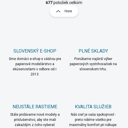
v
t
677
položiek celkom
l
r
Hore
á
á
d
n
a
k
c
o
i
e
v
p
a
r
SLOVENSKÝ E-SHOP
PLNÉ SKLADY
n
v
i
Sme domáci e-shop s vášňou pre
Ponúkame najširší výber
k
papierové modelárstvo a
papierových vystrihovačiek na
e
y
skúsenosťami v odbore od r.
slovenskom trhu.
v
2013.
ý
p
i
s
u
NEUSTÁLE RASTIEME
KVALITA SLUŽIEB
Stále pridávame nové modely a
Náš cieľ je vaša spokojnosť -
príslušenstvo, aby ste mali
preto robíme všetko pre
zakaždým z čoho vyberať.
maximálny komfort pri nákupe.