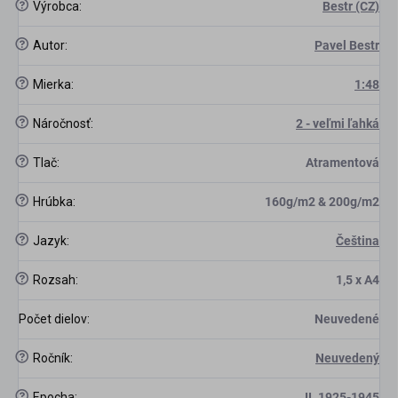
?
Výrobca
:
Bestr (CZ)
?
Autor
:
Pavel Bestr
?
Mierka
:
1:48
?
Náročnosť
:
2 - veľmi ľahká
?
Tlač
:
Atramentová
?
Hrúbka
:
160g/m2 & 200g/m2
?
Jazyk
:
Čeština
?
Rozsah
:
1,5 x A4
Počet dielov
:
Neuvedené
?
Ročník
:
Neuvedený
?
Epocha
:
II. 1925-1945