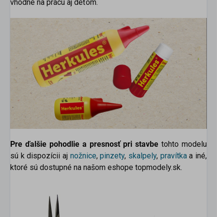
vhodné na prácu aj deťom.
Pre ďalšie pohodlie a presnosť pri stavbe
tohto modelu
sú k dispozícii aj
nožnice
,
pinzety
,
skalpely
,
pravítka
a iné,
ktoré sú dostupné na našom eshope topmodely.sk.