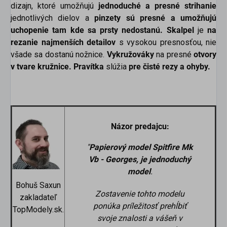
dizajn, ktoré umožňujú
jednoduché a presné strihanie
jednotlivých dielov a
pinzety sú presné a umožňujú
uchopenie tam kde sa prsty nedostanú. Skalpel
je
na
rezanie najmenších detailov
s vysokou presnosťou, nie
všade sa dostanú nožnice.
Vykružováky
na presné
otvory
v tvare kružnice.
Pravítka
slúžia
pre čisté rezy a ohyby.
Názor predajcu:
"
Papierový model Spitfire Mk
Vb - Georges, je jednoduchý
model
.
Bohuš Saxun
Zostavenie tohto modelu
zakladateľ
ponúka príležitosť prehĺbiť
TopModely.sk.
svoje znalosti a vášeň v