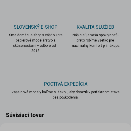
SLOVENSKÝ E-SHOP
KVALITA SLUŽIEB
Sme domáci e-shop s vášňou pre
Náš cieľ je vaša spokojnosť -
papierové modelárstvo a
preto robíme všetko pre
skúsenosťami v odbore od r.
maximálny komfort pri nákupe.
2013.
POCTIVÁ EXPEDÍCIA
Vaše nové modely balíme s láskou, aby dorazili v perfektnom stave
bez poškodenia.
Súvisiaci tovar
VIAC ZA MENEJ