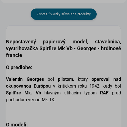
Zobraziť všetky súvisiace produkty
Nepostavený papierový model
, stavebnica,
vystrihovačka
S
pitfire Mk Vb - Georges - hrdinové
francie
O predlohe:
Valentin Georges
bol
pilotom
, ktorý
operoval nad
okupovanou Európou
v kritickom roku 1942, kedy bol
Spitfire Mk. Vb
hlavným stíhacím typom
RAF
pred
príchodom verzie Mk. IX.
O modeli: