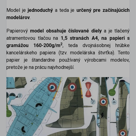
Model je
jednoduchý
a teda je
určený pre začínajúcich
modelárov
.
Papierový
model obsahuje číslované diely
a je tlačený
atramentovou tlačou na
1,5 stranách A4,
na papieri s
2
gramážou 160-200g/m
, teda dvojnásobnej hrúbke
kancelárskeho papiera (tzv. modelárska štvrťka). Tento
papier je štandardne používaný výrobcami modelov,
pretože je na prácu najvhodnejší.
scount