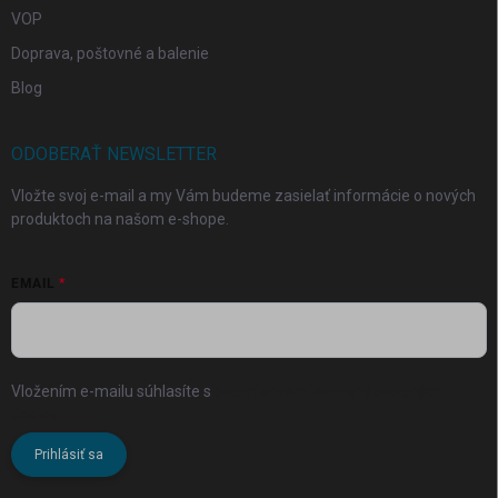
VOP
Doprava, poštovné a balenie
Blog
ODOBERAŤ NEWSLETTER
Vložte svoj e-mail a my Vám budeme zasielať informácie o nových
produktoch na našom e-shope.
EMAIL
Vložením e-mailu súhlasíte s
podmienkami ochrany osobných
údajov
Prihlásiť sa