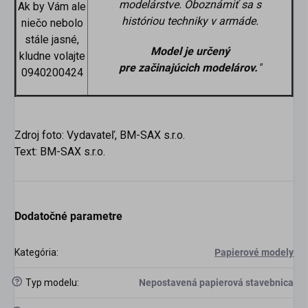
modelárstve. Oboznámiť sa s
Ak by Vám ale
históriou techniky v armáde.
niečo nebolo
stále jasné,
Model je určený
kludne volajte
pre
začinajúcich
modelárov.
"
0940200424
Zdroj foto: Vydavateľ, BM-SAX s.r.o.
Text: BM-SAX s.r.o.
Dodatočné parametre
Kategória
:
Papierové modely
?
Typ modelu
:
Nepostavená papierová stavebnica