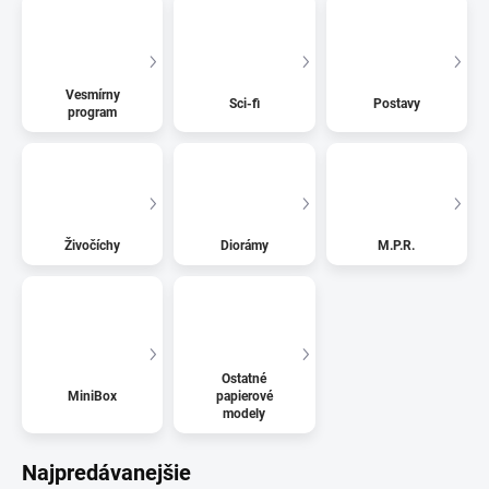
Vesmírny
Sci-fi
Postavy
program
Živočíchy
Diorámy
M.P.R.
Ostatné
MiniBox
papierové
modely
Najpredávanejšie