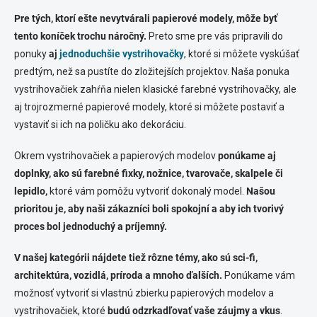
Pre tých, ktorí ešte nevytvárali papierové modely, môže byť
tento koníček trochu náročný.
Preto sme pre vás pripravili do
ponuky
aj
jednoduchšie vystrihovačky
, ktoré si môžete vyskúšať
predtým, než sa pustíte do zložitejších projektov. Naša ponuka
vystrihovačiek zahŕňa nielen klasické farebné vystrihovačky, ale
aj trojrozmerné papierové modely, ktoré si môžete postaviť a
vystaviť si ich na poličku ako dekoráciu.
Okrem vystrihovačiek a papierových modelov
ponúkame aj
doplnky, ako sú farebné fixky, nožnice, tvarovače, skalpele či
lepidlo,
ktoré vám pomôžu vytvoriť dokonalý model.
Našou
prioritou je, aby naši zákazníci boli spokojní a aby ich tvorivý
proces bol jednoduchý a príjemný.
V našej kategórii nájdete tiež rôzne témy, ako sú sci-fi,
architektúra, vozidlá, príroda a mnoho ďalších.
Ponúkame vám
možnosť vytvoriť si vlastnú zbierku papierových modelov a
vystrihovačiek, ktoré
budú odzrkadľovať vaše záujmy a vkus
.