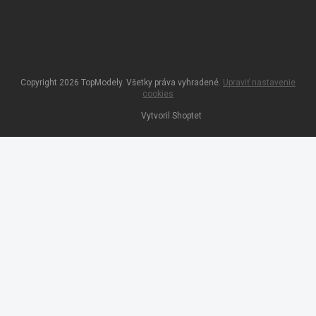
Copyright 2026
TopModely
. Všetky práva vyhradené.
Upraviť nastavenie
cookies
Vytvoril Shoptet