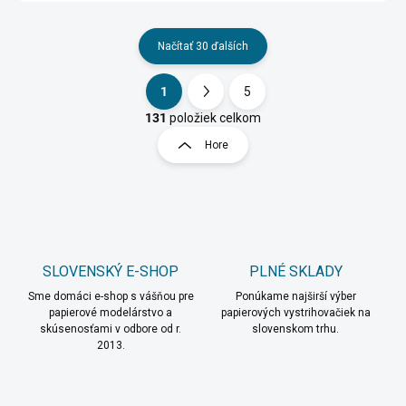
Načítať 30 ďalších
1
5
O
S
v
t
131
položiek celkom
l
r
Hore
á
á
d
n
a
k
c
o
i
e
v
p
a
r
SLOVENSKÝ E-SHOP
PLNÉ SKLADY
n
v
i
Sme domáci e-shop s vášňou pre
Ponúkame najširší výber
k
papierové modelárstvo a
papierových vystrihovačiek na
e
y
skúsenosťami v odbore od r.
slovenskom trhu.
v
2013.
ý
p
i