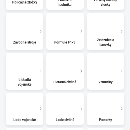
Policajné zložky
technika
vlečky
Železnice a
Závodné stroje
Formule F1-3
lanovky
Lietadlá
Lietadlá civilné
Vrtuľníky
vojenské
Lode vojenské
Lode civilné
Ponorky