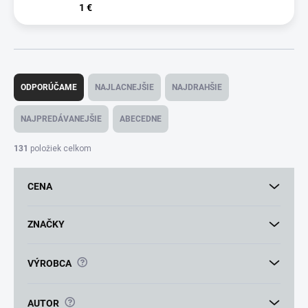
1 €
R
a
ODPORÚČAME
NAJLACNEJŠIE
NAJDRAHŠIE
d
e
NAJPREDÁVANEJŠIE
ABECEDNE
n
i
131
položiek celkom
e
p
CENA
r
o
d
ZNAČKY
u
k
?
VÝROBCA
t
o
v
?
AUTOR