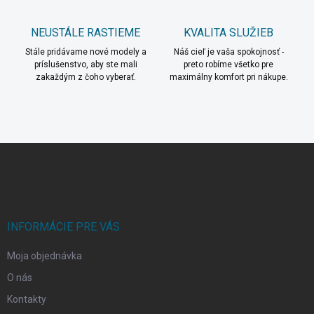
s
u
NEUSTÁLE RASTIEME
KVALITA SLUŽIEB
Stále pridávame nové modely a
Náš cieľ je vaša spokojnosť -
príslušenstvo, aby ste mali
preto robíme všetko pre
zakaždým z čoho vyberať.
maximálny komfort pri nákupe.
Z
á
p
ä
t
i
INFORMÁCIE PRE VÁS
e
Moja objednávka
O nás
Kontakty