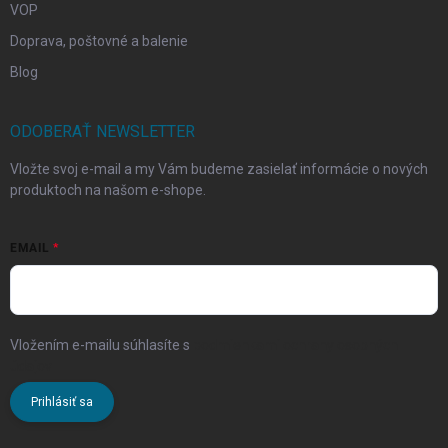
VOP
Doprava, poštovné a balenie
Blog
ODOBERAŤ NEWSLETTER
Vložte svoj e-mail a my Vám budeme zasielať informácie o nových
produktoch na našom e-shope.
EMAIL
Vložením e-mailu súhlasíte s
podmienkami ochrany osobných
údajov
Prihlásiť sa