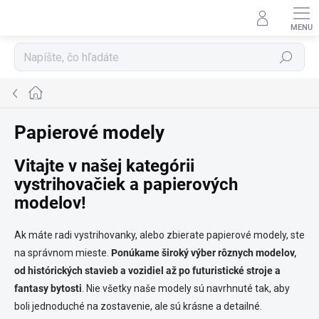
Prejsť
na
obsah
Hľadať
Domov
Papierové modely
Vitajte v našej kategórii
vystrihovačiek a papierových
modelov!
Ak máte radi vystrihovanky, alebo zbierate papierové modely, ste
na správnom mieste.
Ponúkame široký výber rôznych modelov,
od histórických stavieb a vozidiel až po futuristické stroje a
fantasy bytosti
. Nie všetky naše modely sú navrhnuté tak, aby
boli jednoduché na zostavenie, ale sú krásne a detailné.