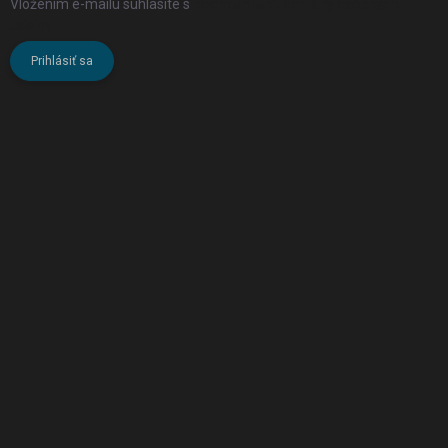
Vložením e-mailu súhlasíte s
podmienkami ochrany osobných
údajov
Prihlásiť sa