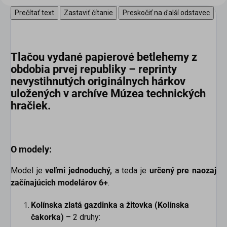
Prečítať text
Zastaviť čítanie
Preskočiť na ďalší odstavec
Tlačou vydané
papierové betlehemy z
obdobia prvej republiky
– reprinty
nevystihnutých originálnych hárkov
uložených v archíve Múzea technických
hračiek.
O modely:
Model je
veľmi jednoduchý,
a teda je
určený pre naozaj
začínajúcich modelárov 6+
.
Kolínska zlatá gazdinka a žitovka (Kolínska
čakorka)
– 2 druhy: