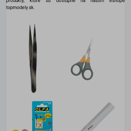
produkty, ktoré sú dostupné na našom eshope
topmodely.sk.