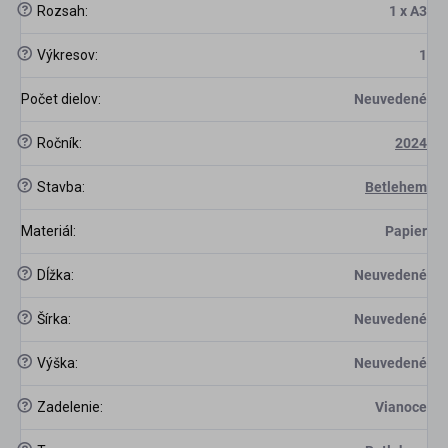
?
Rozsah
:
1 x A3
?
Výkresov
:
1
Počet dielov
:
Neuvedené
?
Ročník
:
2024
?
Stavba
:
Betlehem
Materiál
:
Papier
?
Dĺžka
:
Neuvedené
?
Šírka
:
Neuvedené
?
Výška
:
Neuvedené
?
Zadelenie
:
Vianoce