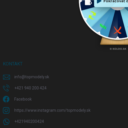
KONTAKT
info
@
topmodely.sk
+421 940 200 424
Facebook
https://www.instagram.com/topmodely.sk
+421940200424