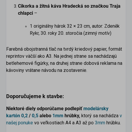
Cikorka a žitná káva Hradecká so značkou Traja
chlapci
–
1 originálny hárok 32 × 23 cm, autor: Zdeněk
Rykr, 30. roky 20. storočia (zimný motív)
Farebná obojstranná tlač na tvrdý kriedový papier, formát
reprintov väčší ako A3. Na jednej strane sa nachádzajú
betlehemové figúrky, na druhej strane dobová reklama na
kávoviny vrátane návodu na zostavenie.
Doporučujeme k stavbe:
Niektoré diely odporúčame podlepiť
modelársky
kartón
0,2
/
0,5
alebo
1mm
hrúbky,
ktorý sa nachádza
v
našej ponuke
vo veľkostiach A4 a A3 až po
3mm
hrúbku.