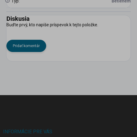
?
Typ
:
Betlehem
Diskusia
Buďte prvý, kto napíše príspevok k tejto položke.
Pridať komentár
Z
á
p
ä
t
i
INFORMÁCIE PRE VÁS