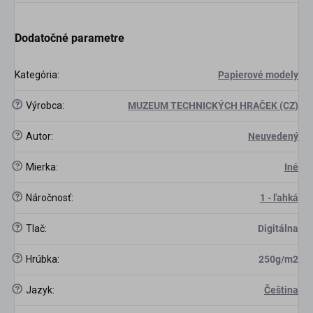
Dodatočné parametre
Kategória
:
Papierové modely
?
Výrobca
:
MUZEUM TECHNICKÝCH HRAČEK (CZ)
?
Autor
:
Neuvedený
?
Mierka
:
Iné
scount
?
Náročnosť
:
1 - ľahká
?
Tlač
:
Digitálna
?
Hrúbka
:
250g/m2
?
Jazyk
:
Čeština