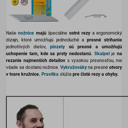
Naše
nožnice
majú
špeciálne
ostré rezy
a ergonomický
dizajn, ktoré umožňujú jednoduché a
presné strihanie
jednotlivých dielov,
pinzety
sú presné a umožňujú
uchopenie tam, kde sa prsty nedostanú.
Skalpel
je
na
rezanie najmenších detailov
s vysokou presnosťou, nie
všade sa dostanú nožnice.
Vykružováky
na presné
otvory
v tvare kružnice.
Pravítka
slúžia
pre čisté rezy a ohyby.