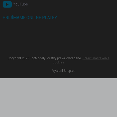
YouTube
PRIJÍMAME ONLINE PLATBY
Copyright 2026
TopModely
. Všetky práva vyhradené.
Upraviť nastavenie
cookies
Vytvoril Shoptet