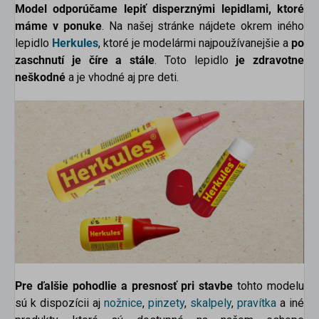
Model odporúčame lepiť disperznými lepidlami, ktoré
máme v ponuke
. Na našej stránke nájdete okrem iného
lepidlo
Herkules
, ktoré je modelármi najpoužívanejšie a
po
zaschnutí je číre a stále
. Toto lepidlo
je zdravotne
neškodné
a je vhodné aj pre deti.
Pre ďalšie pohodlie a presnosť pri stavbe
tohto modelu
sú k dispozícii aj
nožnice
,
pinzety
,
skalpely
,
pravítka
a
iné