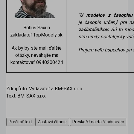
"
U modelov z časopisu
je časopis určený pre ná
Bohuš Saxun
začiatočníkov.
Sú to mode
zakladateľ TopModely.sk.
ním určitý nostalgický vsť
Ak by by ste mali ďalšie
Prajem veľa úspechov pri 
otázky, neváhajte ma
kontaktovať 0940200424
Zdroj foto: Vydavateľ a BM-SAX s.r.o.
Text: BM-SAX s.r.o.
Prečítať text
Zastaviť čítanie
Preskočiť na ďalší odstavec