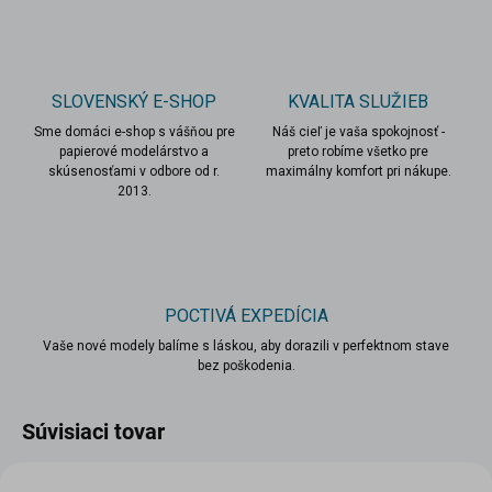
SLOVENSKÝ E-SHOP
KVALITA SLUŽIEB
Sme domáci e-shop s vášňou pre
Náš cieľ je vaša spokojnosť -
papierové modelárstvo a
preto robíme všetko pre
skúsenosťami v odbore od r.
maximálny komfort pri nákupe.
2013.
POCTIVÁ EXPEDÍCIA
Vaše nové modely balíme s láskou, aby dorazili v perfektnom stave
bez poškodenia.
Súvisiaci tovar
VIAC ZA MENEJ
VIAC ZA MENEJ