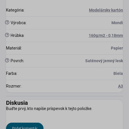
Kategória
:
Modelársky kartón
?
Výrobca
:
Mondi
?
Hrúbka
:
160g/m2 - 0,18mm
Materiál
:
Papier
?
Povrch
:
Saténový jemný lesk
Farba
:
Biela
Rozmer
:
A3
Diskusia
Buďte prvý, kto napíše príspevok k tejto položke.
Pridať komentár