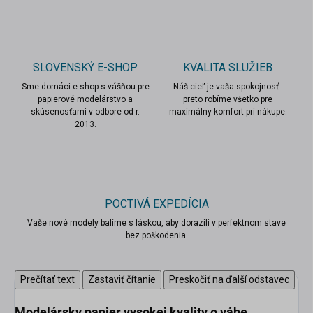
SLOVENSKÝ E-SHOP
KVALITA SLUŽIEB
Sme domáci e-shop s vášňou pre
Náš cieľ je vaša spokojnosť -
papierové modelárstvo a
preto robíme všetko pre
skúsenosťami v odbore od r.
maximálny komfort pri nákupe.
2013.
POCTIVÁ EXPEDÍCIA
Vaše nové modely balíme s láskou, aby dorazili v perfektnom stave
bez poškodenia.
Prečítať text
Zastaviť čítanie
Preskočiť na ďalší odstavec
scount
Modelársky papier
vysokej kvality
o váhe