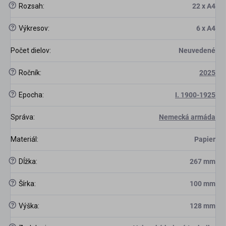
?
Rozsah
:
22 x A4
?
Výkresov
:
6 x A4
Počet dielov
:
Neuvedené
?
Ročník
:
2025
?
Epocha
:
I. 1900-1925
Správa
:
Nemecká armáda
Materiál
:
Papier
?
Dĺžka
:
267 mm
?
Šírka
:
100 mm
?
Výška
:
128 mm