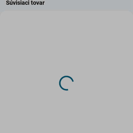
Súvisiaci tovar
SKLADOM
SKLADOM
(1 KS)
(2 KS)
Papierový model -
Papierový model -
Bojová loď Peter Veľký
Remorkér vodného
systému Marijinsk
7,04 €
8,25 €
Do košíka
Do košíka