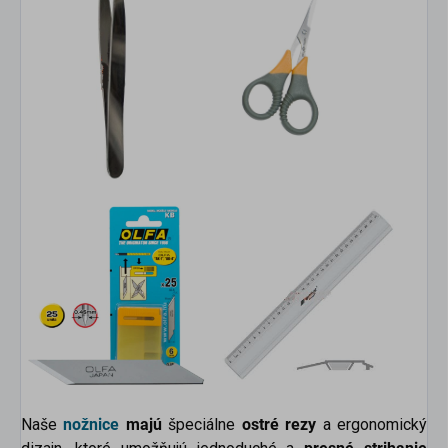
Naše
nožnice
majú
špeciálne
ostré rezy
a ergonomický