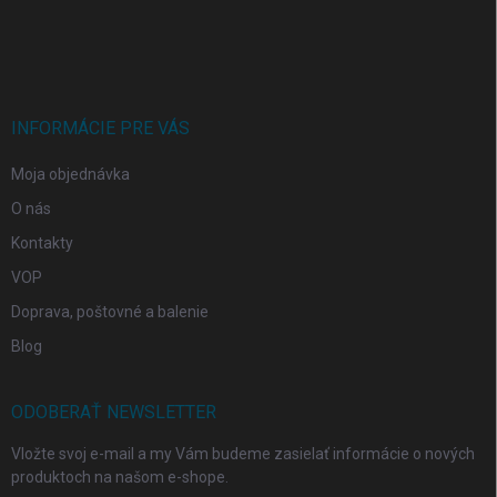
Z
á
p
ä
t
i
INFORMÁCIE PRE VÁS
e
Moja objednávka
O nás
Kontakty
VOP
Doprava, poštovné a balenie
Blog
ODOBERAŤ NEWSLETTER
Vložte svoj e-mail a my Vám budeme zasielať informácie o nových
produktoch na našom e-shope.