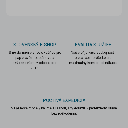
OPÝTAŤ SA
STRÁŽIŤ
SLOVENSKÝ E-SHOP
KVALITA SLUŽIEB
Sme domáci e-shop s vášňou pre
Náš cieľ je vaša spokojnosť -
papierové modelárstvo a
preto robíme všetko pre
skúsenosťami v odbore od r.
maximálny komfort pri nákupe.
2013.
POCTIVÁ EXPEDÍCIA
Vaše nové modely balíme s láskou, aby dorazili v perfektnom stave
bez poškodenia.