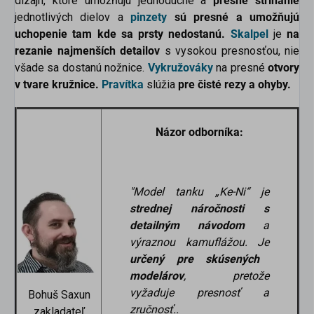
dizajn, ktoré umožňujú jednoduché a
presné strihanie
jednotlivých dielov a
pinzety
sú presné a umožňujú
uchopenie tam kde sa prsty nedostanú.
Skalpel
je
na
rezanie najmenších detailov
s vysokou presnosťou, nie
všade sa dostanú nožnice.
Vykružováky
na presné
otvory
v tvare kružnice.
Pravítka
slúžia
pre čisté rezy a ohyby.
Názor odborníka:
"Model tanku „Ke-Ni“ je
strednej náročnosti s
detailným návodom
a
výraznou kamuflážou. Je
určený pre skúsených
modelárov
, pretože
vyžaduje presnosť a
Bohuš Saxun
zručnosť..
zakladateľ