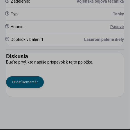
?
Zadelenie
:
Vojenská bojová technika
?
Typ
:
Tanky
?
Hnanie
:
Pásové
?
Doplnok v balení 1
:
Laserom pálené diely
Diskusia
Buďte prvý, kto napíše príspevok k tejto položke.
Pridať komentár