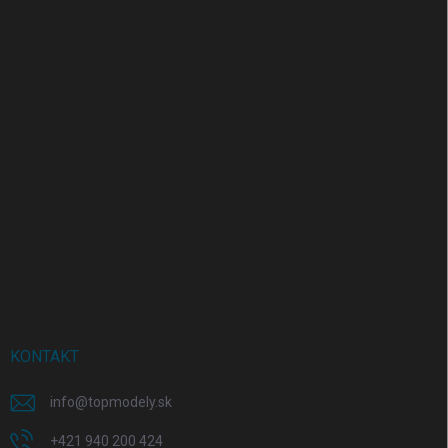
KONTAKT
info
@
topmodely.sk
+421 940 200 424