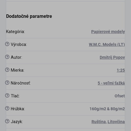
Dodatočné parametre
Kategória
:
Papierové modely
?
Výrobca
:
W.M.C. Models (LT)
?
Autor
:
Dmitrij Popov
?
Mierka
:
1:25
?
Náročnosť
:
5 - veľmi ťažká
?
Tlač
:
Ofset
?
Hrúbka
:
160g/m2 & 80g/m2
?
Jazyk
:
Ruština
,
Litovčina