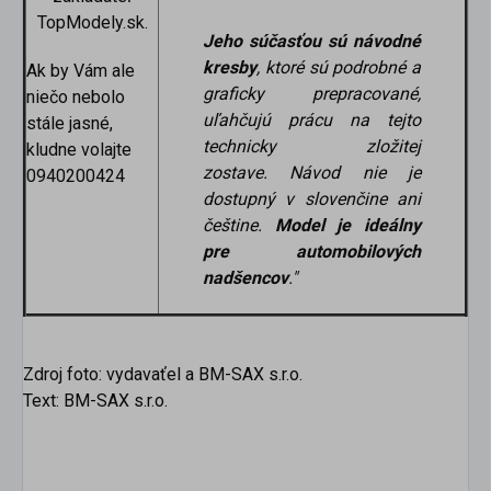
TopModely.sk.
Jeho súčasťou sú návodné
kresby
,
ktoré sú podrobné a
Ak by Vám ale
graficky prepracované,
niečo nebolo
uľahčujú prácu na tejto
stále jasné,
technicky zložitej
kludne volajte
zostave.
Návod nie je
0940200424
dostupný v slovenčine ani
češtine.
Model je ideálny
pre automobilových
nadšencov
.
"
Zdroj foto: vydavaťel a BM-SAX s.r.o.
Text: BM-SAX s.r.o.