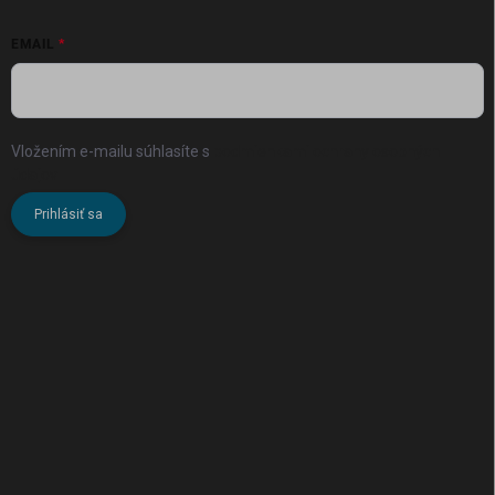
EMAIL
Vložením e-mailu súhlasíte s
podmienkami ochrany osobných
údajov
Prihlásiť sa