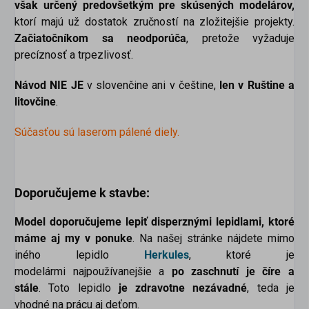
však určený predovšetkým pre skúsených modelárov,
ktorí majú už dostatok zručností na zložitejšie projekty.
Začiatočníkom sa neodporúča
, pretože vyžaduje
precíznosť a trpezlivosť.
Návod
NIE JE
v slovenčine ani v češtine,
len v Ruštine a
litovčine
.
Súčasťou sú laserom pálené diely.
scount
Doporučujeme k stavbe:
Model doporučujeme lepiť disperznými lepidlami, ktoré
máme aj my v ponuke
. Na našej stránke nájdete mimo
iného lepidlo
Herkules
, ktoré je
modelármi najpoužívanejšie a
po zaschnutí je číre a
stále
. Toto lepidlo
je zdravotne nezávadné
, teda je
vhodné na prácu aj deťom.