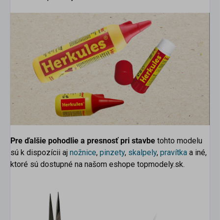
Pre ďalšie pohodlie a presnosť pri stavbe
tohto modelu
sú k dispozícii aj
nožnice
,
pinzety
,
skalpely
,
pravítka
a iné,
ktoré sú dostupné na našom eshope topmodely.sk.