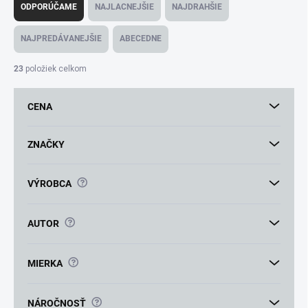
a
ODPORÚČAME
NAJLACNEJŠIE
NAJDRAHŠIE
d
e
NAJPREDÁVANEJŠIE
ABECEDNE
n
i
23
položiek celkom
e
p
CENA
r
o
d
ZNAČKY
u
k
?
VÝROBCA
t
o
v
?
AUTOR
?
MIERKA
?
NÁROČNOSŤ