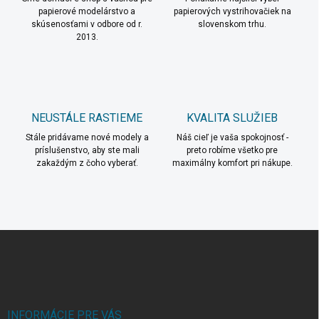
e
papierové modelárstvo a
papierových vystrihovačiek na
p
skúsenosťami v odbore od r.
slovenskom trhu.
r
2013.
v
k
y
v
ý
p
NEUSTÁLE RASTIEME
KVALITA SLUŽIEB
i
s
Stále pridávame nové modely a
Náš cieľ je vaša spokojnosť -
u
príslušenstvo, aby ste mali
preto robíme všetko pre
zakaždým z čoho vyberať.
maximálny komfort pri nákupe.
Z
á
p
ä
t
i
INFORMÁCIE PRE VÁS