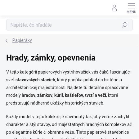
Prejsť
na
obsah
Hľadať
Papieráky
Hrady, zámky, opevnenia
V tejto kategórii papierových vystrihovačiek vás čaká fascinujúci
svet
stavovských stavieb
, ktorý ponúka pohľad do histórie a
architektonickej majestátnosti. Nájdete tu detailne spracované
modely
hradov
,
zámkov
,
kúrií
,
kaštieľov
,
tvrzí
a
veží
, ktoré
predstavujú nádherné ukážky historických stavieb.
Každý model v tejto kolekcii je navrhnutý tak, aby verne zachytil
charakter a štýl stavby, od majestátnych hradných komplexov až
po elegantné kúrie či obranné veže. Tieto papierové stavebnice