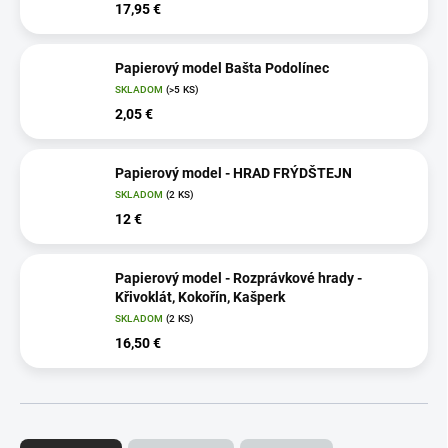
17,95 €
Papierový model Bašta Podolínec
SKLADOM
(>5 KS)
2,05 €
Papierový model - HRAD FRÝDŠTEJN
SKLADOM
(2 KS)
12 €
Papierový model - Rozprávkové hrady -
Křivoklát, Kokořín, Kašperk
SKLADOM
(2 KS)
16,50 €
R