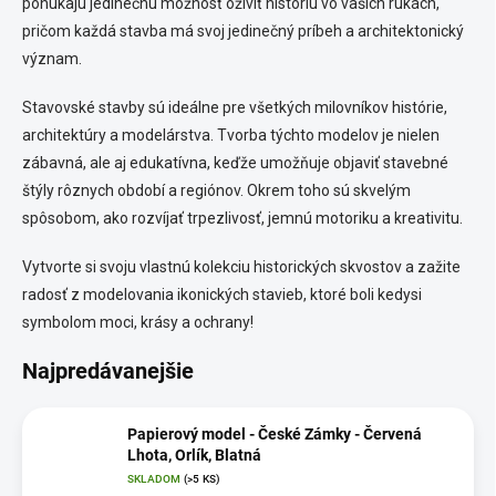
ponúkajú jedinečnú možnosť oživiť históriu vo vašich rukách,
pričom každá stavba má svoj jedinečný príbeh a architektonický
význam.
Stavovské stavby sú ideálne pre všetkých milovníkov histórie,
architektúry a modelárstva. Tvorba týchto modelov je nielen
zábavná, ale aj edukatívna, keďže umožňuje objaviť stavebné
štýly rôznych období a regiónov. Okrem toho sú skvelým
spôsobom, ako rozvíjať trpezlivosť, jemnú motoriku a kreativitu.
Vytvorte si svoju vlastnú kolekciu historických skvostov a zažite
radosť z modelovania ikonických stavieb, ktoré boli kedysi
symbolom moci, krásy a ochrany!
Najpredávanejšie
Papierový model - České Zámky - Červená
Lhota, Orlík, Blatná
SKLADOM
(>5 KS)