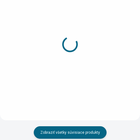
NA PRIAMU VÝROBU
SKLADOM
(>5 KS)
(>5 KS)
Laserom rezaný doplnok
DRUCHEMA Lepidlo -
- Kríž a zábradlie pre
HERKULES 130g
Husitskú vežu S. Turá
3,45 €
1,10 €
Do košíka
Do košíka
Zobraziť všetky súvisiace produkty