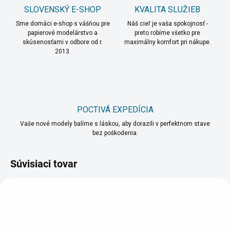
SLOVENSKÝ E-SHOP
KVALITA SLUŽIEB
Sme domáci e-shop s vášňou pre
Náš cieľ je vaša spokojnosť -
papierové modelárstvo a
preto robíme všetko pre
skúsenosťami v odbore od r.
maximálny komfort pri nákupe.
2013.
POCTIVÁ EXPEDÍCIA
Vaše nové modely balíme s láskou, aby dorazili v perfektnom stave
bez poškodenia.
Súvisiaci tovar
VIAC ZA MENEJ