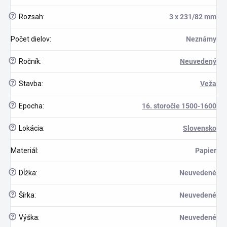
?
Rozsah
:
3 x 231/82 mm
Počet dielov
:
Neznámy
?
Ročník
:
Neuvedený
?
Stavba
:
Veža
?
Epocha
:
16. storočie 1500-1600
?
Lokácia
:
Slovensko
Materiál
:
Papier
?
Dĺžka
:
Neuvedené
?
Šírka
:
Neuvedené
?
Výška
:
Neuvedené