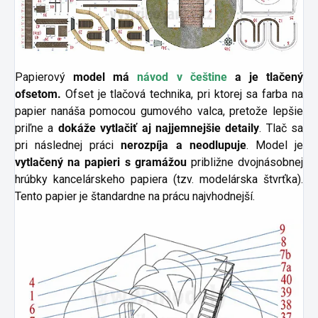
Papierový
model má
návod v češtine
a
je tlačený
ofsetom.
Ofset je tlačová technika, pri ktorej sa farba na
papier nanáša pomocou gumového valca, pretože lepšie
priľne a
dokáže
vytlačiť aj najjemnejšie detaily
. Tlač sa
pri následnej práci
nerozpíja a neodlupuje
. Model je
vytlačený na papieri s gramážou
približne dvojnásobnej
hrúbky kancelárskeho papiera (tzv. modelárska štvrťka).
Tento papier je štandardne na prácu najvhodnejší.