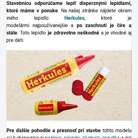
Stavebnicu
odporúčame
lepiť disperznými lepidlami,
ktoré máme v ponuke
. Na našej stránke nájdete okrem
iného lepidlo
Herkules
, ktoré je
modelármi najpoužívanejšie a
po zaschnutí je číre a
stále
. Toto lepidlo
je zdravotne neškodné
a je vhodné aj
pre deti
.
Pre ďalšie pohodlie a presnosť pri stavbe
tohto modelu
sú k dispozícii aj
nožnice
,
pinzety
,
skalpely
,
pravítka
a iné