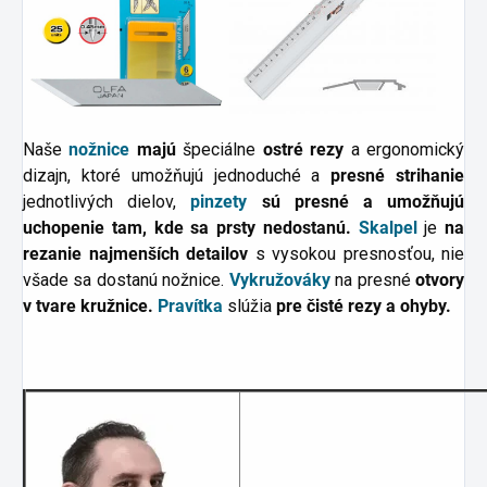
Naše
nožnice
majú
špeciálne
ostré rezy
a ergonomický
dizajn, ktoré umožňujú jednoduché a
presné strihanie
jednotlivých dielov,
pinzety
sú presné a umožňujú
uchopenie tam, kde sa prsty nedostanú.
Skalpel
je
na
rezanie najmenších detailov
s vysokou presnosťou, nie
všade sa dostanú nožnice.
Vykružováky
na presné
otvory
v tvare kružnice.
Pravítka
slúžia
pre čisté rezy a ohyby.