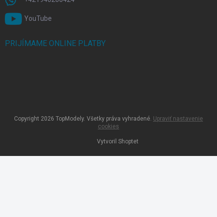
YouTube
PRIJÍMAME ONLINE PLATBY
Copyright 2026
TopModely
. Všetky práva vyhradené.
Upraviť nastavenie
cookies
Vytvoril Shoptet