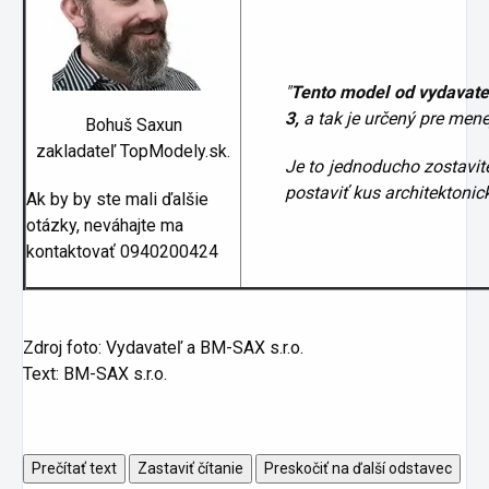
"
Tento model od vydavateľ
3,
a tak je určený pre mene
Bohuš Saxun
zakladateľ TopModely.sk.
Je to jednoducho zostavi
postaviť kus architektonick
Ak by by ste mali ďalšie
otázky, neváhajte ma
kontaktovať 0940200424
Zdroj foto: Vydavateľ a BM-SAX s.r.o.
Text: BM-SAX s.r.o.
Prečítať text
Zastaviť čítanie
Preskočiť na ďalší odstavec