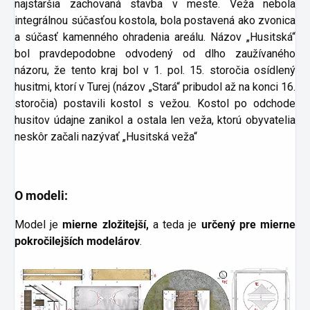
najstaršia zachovaná stavba v meste. Veža nebola
integrálnou súčasťou kostola, bola postavená ako zvonica
a súčasť kamenného ohradenia areálu. Názov „Husitská“
bol pravdepodobne odvodený od dlho zaužívaného
názoru, že tento kraj bol v 1. pol. 15. storočia osídlený
husitmi, ktorí v Turej (názov „Stará“ pribudol až na konci 16.
storočia) postavili kostol s vežou. Kostol po odchode
husitov údajne zanikol a ostala len veža, ktorú obyvatelia
neskôr začali nazývať „Husitská veža“
O modeli:
Model je
mierne
zložitejší,
a teda je
určený pre mierne
pokročilejších modelárov
.