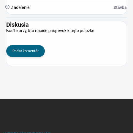
?
Zadelenie
:
Stavba
Diskusia
Buďte prvý, kto napíše príspevok k tejto položke.
Pridať komentár
Z
á
p
ä
t