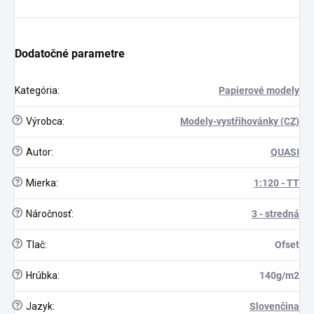
Dodatočné parametre
scount
Kategória
:
Papierové modely
?
Výrobca
:
Modely-vystřihovánky (CZ)
?
Autor
:
QUASI
?
Mierka
:
1:120 - TT
?
Náročnosť
:
3 - stredná
?
Tlač
:
Ofset
?
Hrúbka
:
140g/m2
?
Jazyk
:
Slovenčina