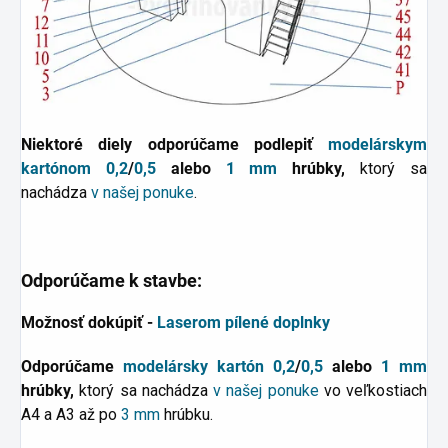
N
iektoré diely odporúčame podlepiť
modelárskym
kartónom
0,2
/
0,5
alebo
1 mm
hrúbky,
ktorý sa
nachádza
v našej ponuke
.
Odporúčame k stavbe:
Možnosť dokúpiť -
Laserom pílené doplnky
Odporúčame
modelársky kartón
0,2
/
0,5
alebo
1 mm
hrúbky,
ktorý sa nachádza
v našej ponuke
vo veľkostiach
A4 a A3 až po
3 mm
hrúbku.