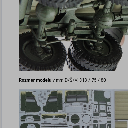
Rozmer modelu
v mm D/Š/V: 313 / 75 / 80