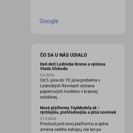
Google
ČO SA U NÁS UDIALO
Deň detí Lednicke Rovne a výstava
Vlada Slobodu
5.6.2026
Od 5. júna do 19. júna prebieha v
Lednických Rovniach výstava
papierových modelov v krásnej
sobášnej...
Nová platforma TopModely.sk –
rýchlejšia, prehľadnejšia a plná noviniek
27.5.2026
Prechod pod novú platformu a úplna
zmena celého eshopu, nie len po