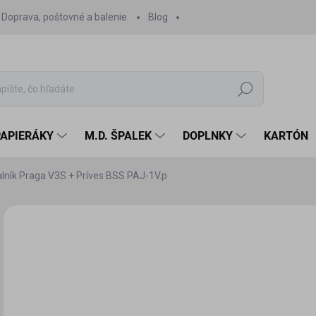
Doprava, poštovné a balenie
Blog
Hľadať
PAPIERÁKY
M.D. ŠPALEK
DOPLNKY
KARTÓN
alník Praga V3S + Príves BSS PAJ-1V.p
Neohodnotené
Podrobnosti hodnotenia
ZNAČKA:
RIPPERWOR
16
15,
Jedn
SK
cena
MÔŽ