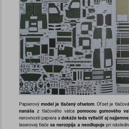
Papierový
model je tlačený ofsetom
. Ofset je tlačov
nanáša
z tlačového valca
pomocou gumového va
nerovnosti papiera a
dokáže teda vytlačiť aj najjemnej
laserovej tlače
sa nerozpíja a neodlupuje
pri následn