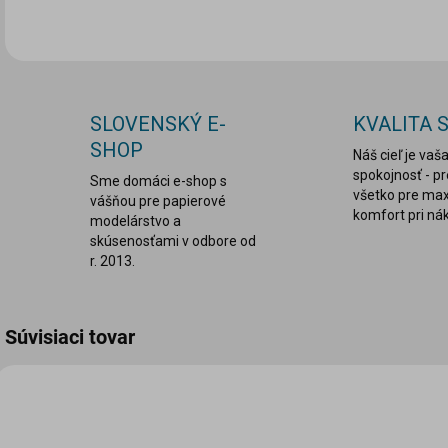
SLOVENSKÝ E-
KVALITA 
SHOP
Náš cieľ je vaš
spokojnosť - p
Sme domáci e-shop s
všetko pre ma
vášňou pre papierové
komfort pri ná
modelárstvo a
skúsenosťami v odbore od
r. 2013.
Súvisiaci tovar
VIAC ZA MENEJ
VIA
LEPDRU003
LASER0082-RW