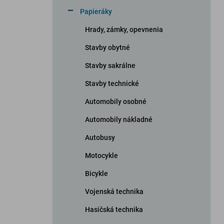
n
Papieráky
e
l
Hrady, zámky, opevnenia
Stavby obytné
Stavby sakrálne
Stavby technické
Automobily osobné
Automobily nákladné
Autobusy
Motocykle
Bicykle
Vojenská technika
Hasičská technika