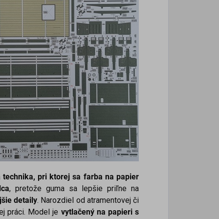
á
technika, pri ktorej sa farba na papier
lca
, pretože guma sa lepšie priľne na
šie detaily
. Narozdiel od atramentovej či
ej práci. Model je
vytlačený na papieri s