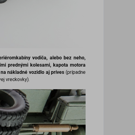
teriéromkabíny vodiča, alebo bez neho,
ími prednými kolesami, kapota motora
 na nákladné vozidlo aj príves
(prípadne
vej vreckovky).