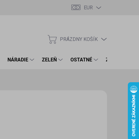
EUR
PRÁZDNY KOŠÍK
NÁKUPNÝ
KOŠÍK
NÁRADIE
ZELEŇ
OSTATNÉ
ZNAČKY
KS
,20 €
43 € bez DPH
otková
LADOM
(1 KS)
:
EME DORUČIŤ