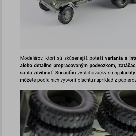
Modelárov, ktorí sú skúsenejší, poteší
varianta s in
alebo detailne prepracovaným podvozkom,
zatáčac
sa dá zdvihnúť.
Súčasťou
vystrihovačky sú aj
plachty
môžete podľa nich vytvoriť plachtu napríklad z papiero