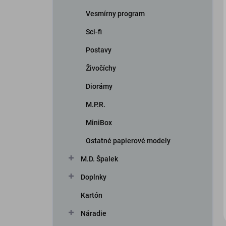
Vesmírny program
Sci-fi
Postavy
Živočíchy
Diorámy
iscount
M.P.R.
MiniBox
Ostatné papierové modely
M.D. Špalek
Doplnky
Kartón
Náradie