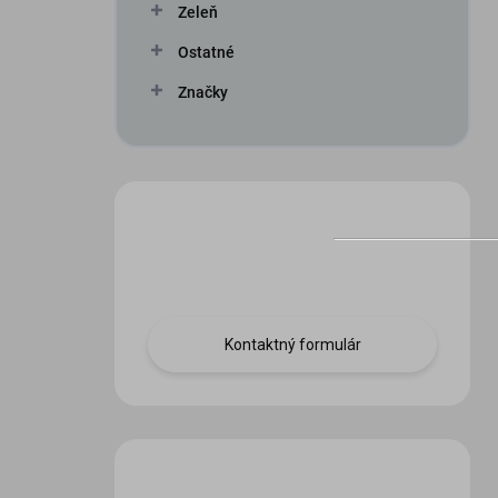
Zeleň
Ostatné
Značky
Máte otázku?
Obráťte sa na nás.
Kontaktný formulár