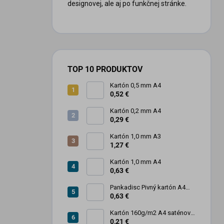
designovej, ale aj po funkčnej stránke.
TOP 10 PRODUKTOV
Kartón 0,5 mm A4
0,52 €
Kartón 0,2 mm A4
0,29 €
Kartón 1,0 mm A3
1,27 €
Kartón 1,0 mm A4
0,63 €
Pankadisc Pivný kartón A4
1mm 420g
0,63 €
Kartón 160g/m2 A4 saténový
biely povrch
0,21 €