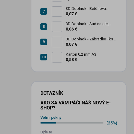
3D Doplnok - Betónová
zábrana 1ks
0,07 €
3D Doplnok - Sud na olej
kovový 250L - 1ks
0,06 €
3D Doplnok - Zábradlie 1ks +
stojan 2ks
0,07 €
Kartón 0,2 mm A3
0,58 €
DOTAZNÍK
AKO SA VÁM PÁČI NÁŠ NOVÝ E-
SHOP?
Veľmi pekný
(25%)
Ujde to