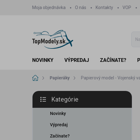
Prejsť
Moja objednávka
O nás
Kontakty
VOP
na
obsah
NOVINKY
VÝPREDAJ
ZAČÍNATE?
Domov
Papieráky
Papierový model - Vojenský v
B
Kategórie
o
Preskočiť
č
kategórie
n
Novinky
ý
Výpredaj
p
a
Začínate?