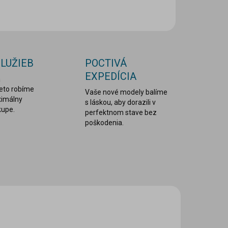
OPÝTAŤ SA
STRÁŽIŤ
SLUŽIEB
POCTIVÁ
EXPEDÍCIA
a
reto robíme
Vaše nové modely balíme
ximálny
s láskou, aby dorazili v
kupe.
perfektnom stave bez
poškodenia.
C ZA MENEJ
LEPDRU029