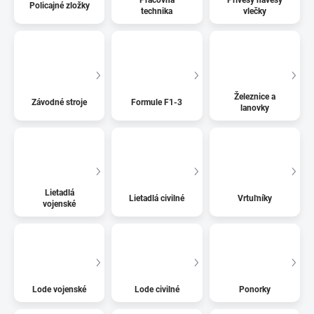
Policajné zložky
technika
vlečky
Železnice a
Závodné stroje
Formule F1-3
lanovky
Lietadlá
Lietadlá civilné
Vrtuľníky
vojenské
Lode vojenské
Lode civilné
Ponorky