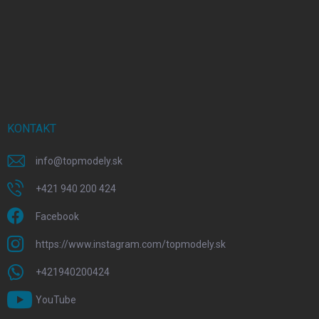
KONTAKT
info
@
topmodely.sk
+421 940 200 424
Facebook
https://www.instagram.com/topmodely.sk
+421940200424
YouTube