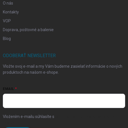
O nás
Kontakty
VOP
Doprava, poštovné a balenie
Blog
ODOBERAŤ NEWSLETTER
Vložte svoj e-mail a my Vám budeme zasielať informácie o nových
produktoch na našom e-shope.
EMAIL
Vložením e-mailu súhlasíte s
podmienkami ochrany osobných
údajov