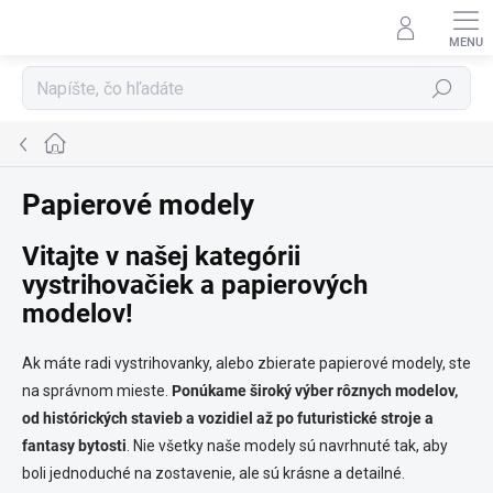
Prejsť
na
obsah
Hľadať
Domov
Papierové modely
Vitajte v našej kategórii
vystrihovačiek a papierových
modelov!
Ak máte radi vystrihovanky, alebo zbierate papierové modely, ste
na správnom mieste.
Ponúkame široký výber rôznych modelov,
od histórických stavieb a vozidiel až po futuristické stroje a
fantasy bytosti
. Nie všetky naše modely sú navrhnuté tak, aby
boli jednoduché na zostavenie, ale sú krásne a detailné.