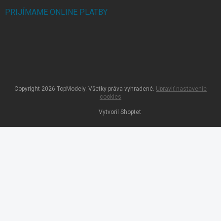
PRIJÍMAME ONLINE PLATBY
Copyright 2026
TopModely
. Všetky práva vyhradené.
Upraviť nastavenie
cookies
Vytvoril Shoptet