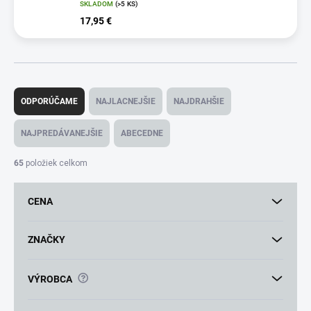
SKLADOM
(>5 KS)
17,95 €
R
a
ODPORÚČAME
NAJLACNEJŠIE
NAJDRAHŠIE
d
e
NAJPREDÁVANEJŠIE
ABECEDNE
n
i
65
položiek celkom
e
p
CENA
r
o
d
ZNAČKY
u
k
?
VÝROBCA
t
o