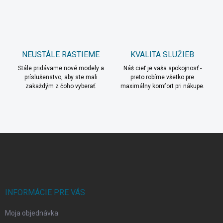
ý
p
i
s
u
NEUSTÁLE RASTIEME
KVALITA SLUŽIEB
Stále pridávame nové modely a
Náš cieľ je vaša spokojnosť -
príslušenstvo, aby ste mali
preto robíme všetko pre
zakaždým z čoho vyberať.
maximálny komfort pri nákupe.
Z
á
p
ä
t
i
INFORMÁCIE PRE VÁS
e
Moja objednávka