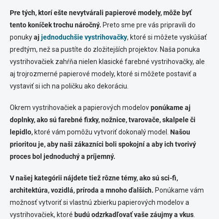
Pre tých, ktorí ešte nevytvárali papierové modely, môže byť
tento koníček trochu náročný.
Preto sme pre vás pripravili do
ponuky
aj
jednoduchšie vystrihovačky
, ktoré si môžete vyskúšať
predtým, než sa pustíte do zložitejších projektov. Naša ponuka
vystrihovačiek zahŕňa nielen klasické farebné vystrihovačky, ale
aj trojrozmerné papierové modely, ktoré si môžete postaviť a
vystaviť si ich na poličku ako dekoráciu.
Okrem vystrihovačiek a papierových modelov
ponúkame aj
doplnky, ako sú farebné fixky, nožnice, tvarovače, skalpele či
lepidlo,
ktoré vám pomôžu vytvoriť dokonalý model.
Našou
prioritou je, aby naši zákazníci boli spokojní a aby ich tvorivý
proces bol jednoduchý a príjemný.
V našej kategórii nájdete tiež rôzne témy, ako sú sci-fi,
architektúra, vozidlá, príroda a mnoho ďalších.
Ponúkame vám
možnosť vytvoriť si vlastnú zbierku papierových modelov a
vystrihovačiek, ktoré
budú odzrkadľovať vaše záujmy a vkus
.