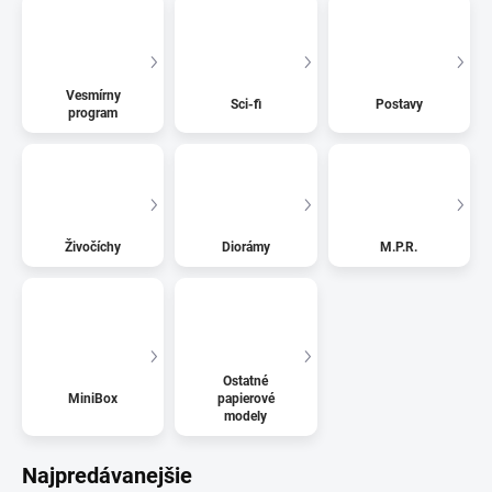
Vesmírny
Sci-fi
Postavy
program
Živočíchy
Diorámy
M.P.R.
Ostatné
MiniBox
papierové
modely
Najpredávanejšie