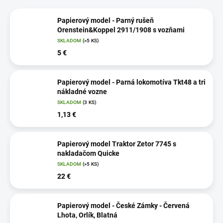
Papierový model - Parný rušeň
Orenstein&Koppel 2911/1908 s vozňami
SKLADOM
(>5 KS)
5 €
Papierový model - Parná lokomotíva Tkt48 a tri
nákladné vozne
SKLADOM
(3 KS)
1,13 €
Papierový model Traktor Zetor 7745 s
nakladačom Quicke
SKLADOM
(>5 KS)
22 €
Papierový model - České Zámky - Červená
Lhota, Orlík, Blatná