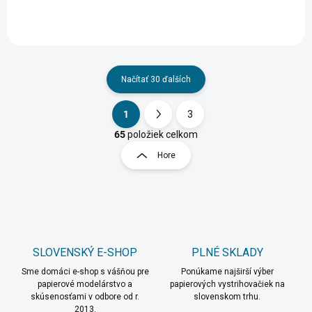
Načítať 30 ďalších
1
3
O
S
v
t
65
položiek celkom
l
r
Hore
á
á
d
n
a
k
c
o
i
e
v
p
a
r
SLOVENSKÝ E-SHOP
PLNÉ SKLADY
n
v
i
Sme domáci e-shop s vášňou pre
Ponúkame najširší výber
k
papierové modelárstvo a
papierových vystrihovačiek na
e
y
skúsenosťami v odbore od r.
slovenskom trhu.
v
2013.