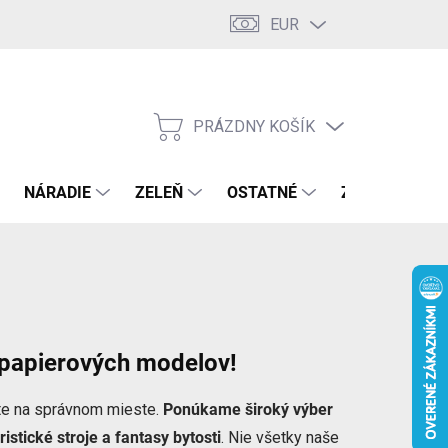
EUR
PRÁZDNY KOŠÍK
NÁKUPNÝ
KOŠÍK
NÁRADIE
ZELEŇ
OSTATNÉ
ZNAČKY
a papierových modelov!
ste na správnom mieste.
Ponúkame široký výber
istické stroje a fantasy bytosti
. Nie všetky naše