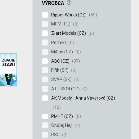
?
VÝROBCA
Ripper Works (CZ)
59
MPM (PL)
0
Z-art Models (CZ)
5
Perfekt
0
MiGas (CZ)
0
discount
ABC (CZ)
37
Fifík (SK)
0
SVAP (SK)
0
ATTIMON (CZ)
0
AK Modely - Anna Vaverová (CZ)
10
PMHT (CZ)
6
Ondřej Hejl
0
RSC
0