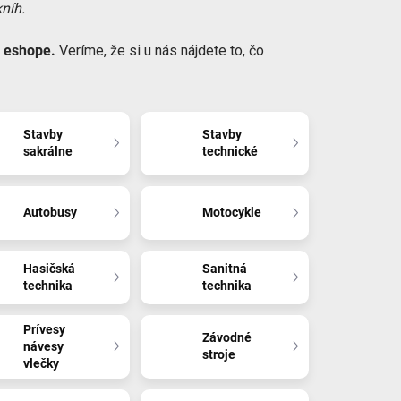
kníh.
m eshope.
Veríme, že si u nás nájdete to, čo
Stavby
Stavby
sakrálne
technické
Autobusy
Motocykle
Hasičská
Sanitná
technika
technika
Prívesy
Závodné
návesy
stroje
vlečky