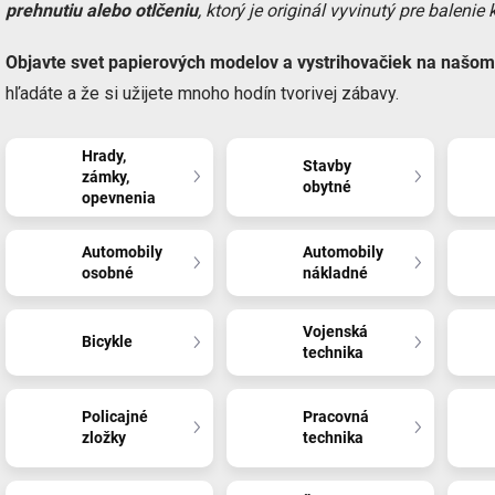
prehnutiu alebo otlčeniu
, ktorý je originál vyvinutý pre balenie 
Objavte svet papierových modelov a vystrihovačiek na našo
hľadáte a že si užijete mnoho hodín tvorivej zábavy.
Hrady,
Stavby
zámky,
obytné
opevnenia
Automobily
Automobily
osobné
nákladné
Vojenská
Bicykle
technika
Policajné
Pracovná
zložky
technika