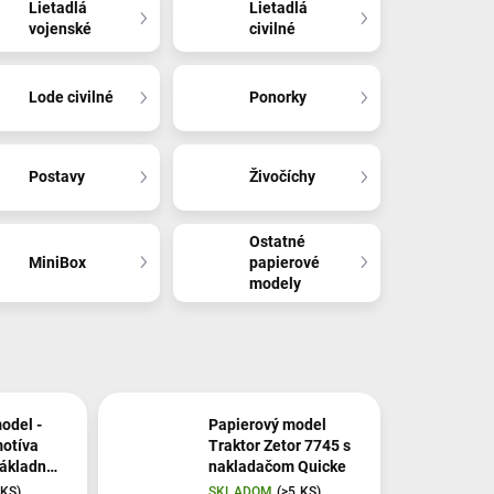
Lietadlá
Lietadlá
vojenské
civilné
Lode civilné
Ponorky
Postavy
Živočíchy
Ostatné
MiniBox
papierové
modely
odel -
Papierový model
otíva
Traktor Zetor 7745 s
nákladné
nakladačom Quicke
 KS)
SKLADOM
(>5 KS)