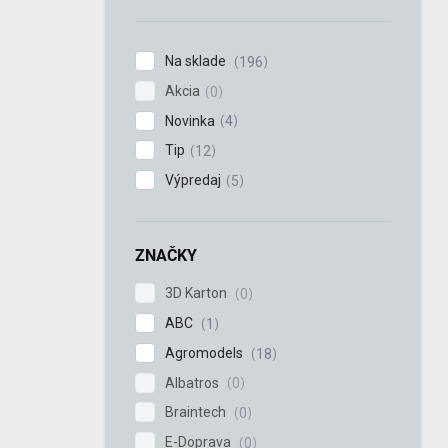
n
e
l
Na sklade
196
Akcia
0
Novinka
4
Tip
12
Výpredaj
5
ZNAČKY
3D Karton
0
ABC
1
Agromodels
18
Albatros
0
Braintech
0
E-Doprava
0