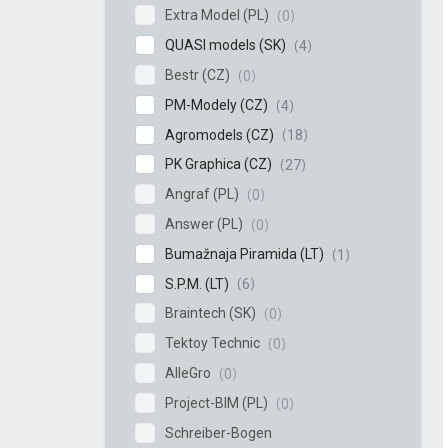
Extra Model (PL)
0
QUASI models (SK)
4
Bestr (CZ)
0
PM-Modely (CZ)
4
Agromodels (CZ)
18
PK Graphica (CZ)
27
Angraf (PL)
0
Answer (PL)
0
Bumažnaja Piramida (LT)
1
S.P.M. (LT)
6
Braintech (SK)
0
Tektoy Technic
0
AlleGro
0
Project-BIM (PL)
0
Schreiber-Bogen