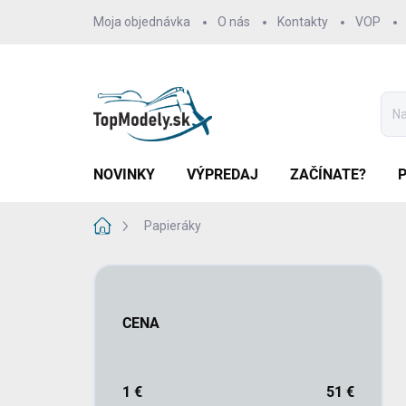
Prejsť
Moja objednávka
O nás
Kontakty
VOP
na
obsah
NOVINKY
VÝPREDAJ
ZAČÍNATE?
Domov
Papieráky
B
o
č
CENA
n
ý
p
a
1
€
51
€