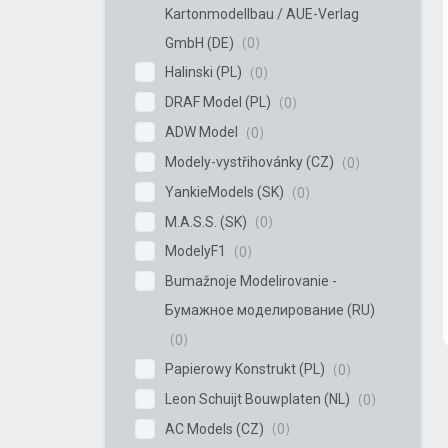
Kartonmodellbau / AUE-Verlag
GmbH (DE)
0
Halinski (PL)
0
DRAF Model (PL)
0
ADW Model
0
Modely-vystřihovánky (CZ)
0
YankieModels (SK)
0
M.A.S.S. (SK)
0
ModelyF1
0
Bumažnoje Modelirovanie -
Бумажное моделирование (RU)
0
Papierowy Konstrukt (PL)
0
Leon Schuijt Bouwplaten (NL)
0
AC Models (CZ)
0