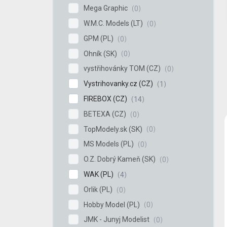
Mega Graphic
0
W.M.C. Models (LT)
0
GPM (PL)
0
Ohník (SK)
0
vystřihovánky TOM (CZ)
0
Vystrihovanky.cz (CZ)
1
FIREBOX (CZ)
14
BETEXA (CZ)
0
TopModely.sk (SK)
0
MS Models (PL)
0
O.Z. Dobrý Kameň (SK)
0
WAK (PL)
4
Orlik (PL)
0
Hobby Model (PL)
0
JMK - Junyj Modelist
0