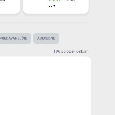
22 €
PREDÁVANEJŠIE
ABECEDNE
196
položiek celkom
KG-101
PKG-001-REP
KLADOM
SKLADOM