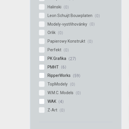
Halinski
0
Leon Schuijt Bouwplaten
0
Modely-vystřihovánky
0
Orlik
0
Papierowy Konstrukt
0
Perfekt
0
PK Grafika
27
PMHT
6
RipperWorks
59
TopModely
0
W.M.C. Models
0
WAK
4
Z-Art
0