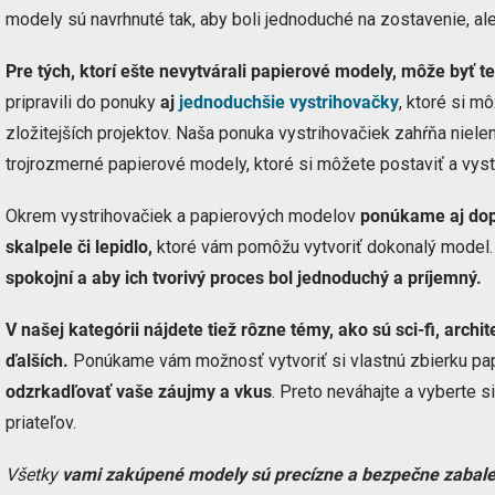
modely sú navrhnuté tak, aby boli jednoduché na zostavenie, ale
Pre tých, ktorí ešte nevytvárali papierové modely, môže byť t
pripravili do ponuky
aj
jednoduchšie vystrihovačky
, ktoré si m
zložitejších projektov. Naša ponuka vystrihovačiek zahŕňa nielen
trojrozmerné papierové modely, ktoré si môžete postaviť a vysta
Okrem vystrihovačiek a papierových modelov
ponúkame aj dopl
skalpele či lepidlo,
ktoré vám pomôžu vytvoriť dokonalý model
spokojní a aby ich tvorivý proces bol jednoduchý a príjemný.
V našej kategórii nájdete tiež rôzne témy, ako sú sci-fi, archi
ďalších.
Ponúkame vám možnosť vytvoriť si vlastnú zbierku pap
odzrkadľovať vaše záujmy a vkus
. Preto neváhajte a vyberte s
priateľov.
Všetky
vami zakúpené modely sú precízne a bezpečne zabal