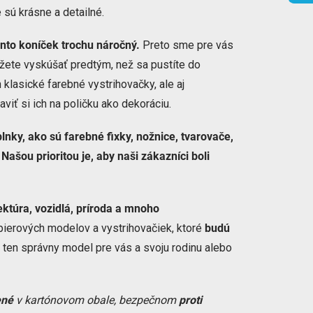
 sú krásne a detailné.
ento koníček trochu náročný.
Preto sme pre vás
ôžete vyskúšať predtým, než sa pustíte do
 klasické farebné vystrihovačky, ale aj
viť si ich na poličku ako dekoráciu.
nky, ako sú farebné fixky, nožnice, tvarovače,
.
Našou prioritou je, aby naši zákazníci boli
tektúra, vozidlá, príroda a mnoho
ierových modelov a vystrihovačiek, ktoré
budú
i ten správny model pre vás a svoju rodinu alebo
ené
v kartónovom obale, bezpečnom
proti