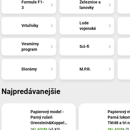
Formule F1-
Železnice a
3
lanovky
Lode
Vrtuľníky
vojenské
Vesmírny
Sci-fi
program
Diorámy
M.P.R.
Najpredávanejšie
Papierový model -
Papierový m
Parný rušeň
Parná lokom
Orenstein&Koppel
Tkt48 a tri 
2911/1908 s vozňami
vozne
SKLADOM
(>5 KS)
SKLADOM
(3