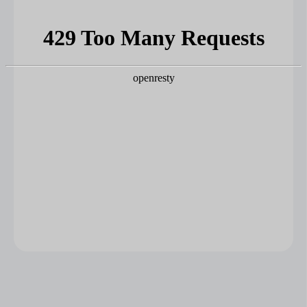
Množstevná zľava
1 - 4 ks
13 €
/ ks
5 - 9 ks = zľava 5 %
12,35 €
/ ks
10 a viac ks = zľava 10 %
11,70 €
/ ks
Ušetríte
0 €
−
+
Pridať do košíka
DETAILNÉ INFORMÁCIE
OPÝTAŤ SA
STRÁŽIŤ