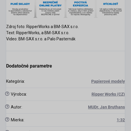
Zdroj foto: RipperWorks a
BM-SAX s.r.o.
Text: RipperWorks, a
BM-SAX s.r.o.
Video: BM-SAX s.r.o. a Palo Pasternák
Dodatočné parametre
Kategória
:
Papierové modely
?
Výrobca
:
Ripper Works (CZ)
?
Autor
:
MUDr. Jan Bruthans
?
Mierka
:
1:32