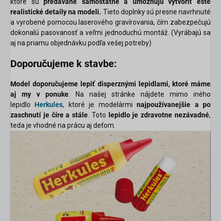
ktoré sú
predávané samostatne
a umožňujú vytvoriť ešte
realistické detaily na modeli.
Tieto doplnky sú presne navrhnuté
a vyrobené pomocou laserového gravírovania, čím zabezpečujú
dokonalú pasovanosť a veľmi jednoduchú montáž. (Vyrábajú sa
aj na priamu objednávku podľa vešej potreby)
Doporučujeme k stavbe:
Model doporučujeme lepiť disperznými lepidlami, ktoré máme
aj my v ponuke
. Na našej stránke nájdete mimo iného
lepidlo
Herkules
, ktoré je modelármi
najpoužívanejšie a po
zaschnutí je číre a stále
.
Toto
lepidlo je zdravotne nezávadné
,
teda je vhodné na prácu aj deťom.