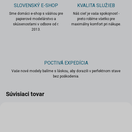
SLOVENSKÝ E-SHOP
KVALITA SLUŽIEB
Sme domáci e-shop s vášňou pre
Náš cieľ je vaša spokojnosť -
papierové modelárstvo a
preto robíme všetko pre
skúsenosťami v odbore od r.
maximálny komfort pri nákupe.
2013.
POCTIVÁ EXPEDÍCIA
Vaše nové modely balíme s láskou, aby dorazili v perfektnom stave
bez poškodenia.
Súvisiaci tovar