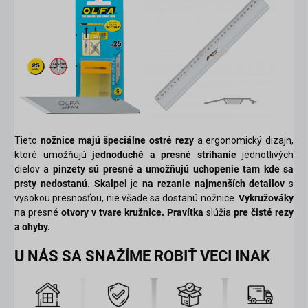
Tieto
nožnice majú špeciálne ostré rezy
a ergonomický dizajn,
ktoré umožňujú
jednoduché a presné strihanie
jednotlivých
dielov a
pinzety sú presné a umožňujú uchopenie tam kde sa
prsty nedostanú. Skalpel
je
na rezanie najmenších detailov
s
vysokou presnosťou, nie všade sa dostanú nožnice.
Vykružováky
na presné
otvory v tvare kružnice.
Pravítka
slúžia
pre čisté rezy
a ohyby.
U NÁS SA SNAŽÍME ROBIŤ VECI INAK