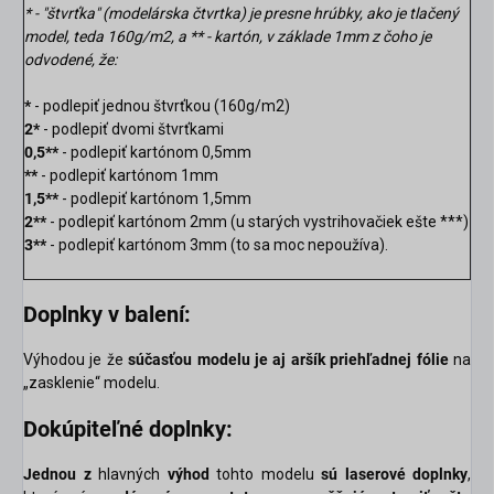
* - "štvrťka" (modelárska čtvrtka) je presne hrúbky, ako je tlačený
model, teda 160g/m2, a ** - kartón, v základe 1mm z
čoho je
odvodené, že:
*
- podlepiť jednou štvrťkou (160g/m2)
2*
- podlepiť dvomi štvrťkami
0,5**
- podlepiť kartónom 0,5mm
**
- podlepiť kartónom 1mm
1,5**
- podlepiť kartónom 1,5mm
2**
- podlepiť kartónom 2mm (u starých vystrihovačiek ešte ***)
3**
- podlepiť kartónom 3mm (to sa moc nepoužíva).
Doplnky v balení:
Výhodou je že
súčasťou modelu je aj aršík priehľadnej fólie
na
„zasklenie“ modelu.
Dokúpiteľné doplnky:
Jednou z
hlavných
výhod
tohto modelu
sú laserové doplnky
,