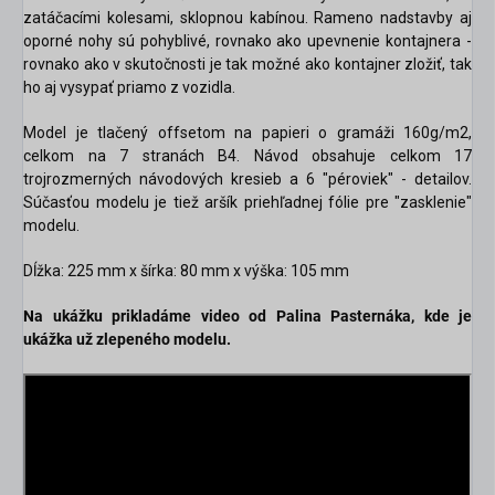
zatáčacími kolesami, sklopnou kabínou. Rameno nadstavby aj
oporné nohy sú pohyblivé, rovnako ako upevnenie kontajnera -
rovnako ako v skutočnosti je tak možné ako kontajner zložiť, tak
ho aj vysypať priamo z vozidla.
Model je tlačený offsetom na papieri o gramáži 160g/m2,
celkom na 7 stranách B4. Návod obsahuje celkom 17
trojrozmerných návodových kresieb a 6 "péroviek" - detailov.
Súčasťou modelu je tiež aršík priehľadnej fólie pre "zasklenie"
modelu.
Dĺžka: 225 mm x šírka: 80 mm x výška: 105 mm
Na ukážku prikladáme video od Palina Pasternáka, kde je
ukážka už zlepeného modelu.