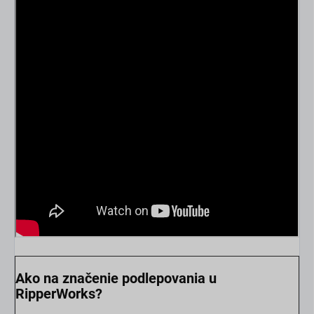
scount
Ako na značenie podlepovania u
RipperWorks?