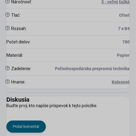
?
Náročnosť
:
5 - veľmi ťažká
?
Tlač
:
Ofset
?
Rozsah
:
7 x B4
Počet dielov
:
780
Materiál
:
Papier
?
Zadelenie
:
Poľnohospodárska prepravná technika
?
Hnanie
:
Kolesové
Diskusia
Buďte prvý, kto napíše príspevok k tejto položke.
Pridať komentár