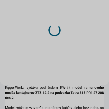
NA PRIAMU VÝROBU
NA PRIAMU VÝROBU
(>5 KS)
(>5 KS)
Laserom rezaný doplnok
Laserom rezaný doplnok
- Výfukové potrubie
- Stierače Tatra 815 RW
Tatra 815 k RipperWorks
0,56 €
67
2,76 €
Do košíka
Do košíka
RipperWorks vydáva pod číslom RW-57
model ramenového
nosiča kontajnerov ZTZ-12.2 na podvozku Tatra 815 PR1 27 208
6x6.2.
Model môžete vytvoriť s interiérom kabíny alebo bez neho, so