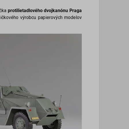
ačka
p
rotilietadlového dvojkanónu Praga
pičkového výrobcu papierových modelov