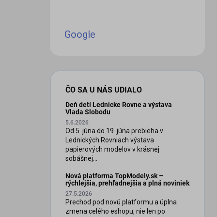
Google
ČO SA U NÁS UDIALO
Deň detí Lednicke Rovne a výstava
Vlada Slobodu
5.6.2026
Od 5. júna do 19. júna prebieha v
Lednických Rovniach výstava
papierových modelov v krásnej
sobášnej...
Nová platforma TopModely.sk –
rýchlejšia, prehľadnejšia a plná noviniek
27.5.2026
Prechod pod novú platformu a úplna
zmena celého eshopu, nie len po