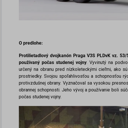
O predlohe:
Protilietadlový dvojkanón Praga V3S PLDvK vz. 53
používaný počas studenej vojny
. Vyvinutý na podv
určený na obranu pred nízkoleteckými cieľmi, ako sú l
prostriedky. Svojou spoľahlivosťou a schopnosťou rýc
protivzdušnej obrany. Vyznačoval sa vysokou presnos
obrannej schopnosti. Jeho vývoj a používanie boli súč
počas studenej vojny.