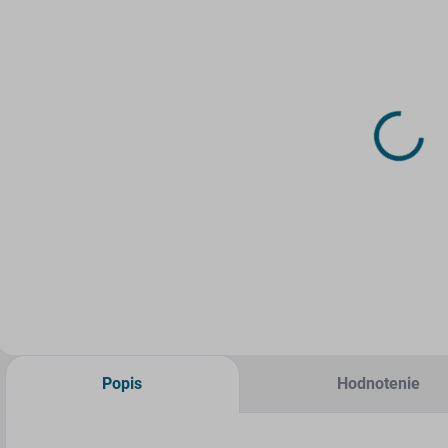
SKLADOM
NA PRIAMU VÝROBU
(4 KS)
(>5 KS)
DRUCHEMA
Laserom
Lepidlo -
rezaný
HERKULES
doplnok -
S
250g
Dezén na
p
4,21 €
7,70 €
kolesá V3S od
A
RW
Do košíka
Do košíka
Popis
Hodnotenie