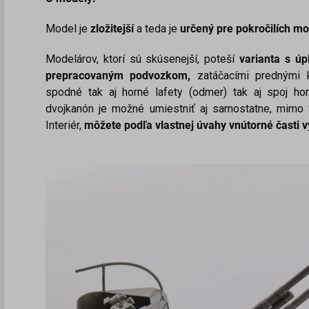
Model je
zložitejší
a teda je
určený pre pokročilích m
Modelárov, ktorí sú skúsenejší, poteší
varianta s úp
prepracovaným podvozkom,
zatáčacími prednými k
spodné tak aj horné lafety (odmer) tak aj spoj horn
dvojkanón je možné umiestniť aj samostatne, mimo 
Interiér,
môžete podľa vlastnej úvahy vnútorné časti 