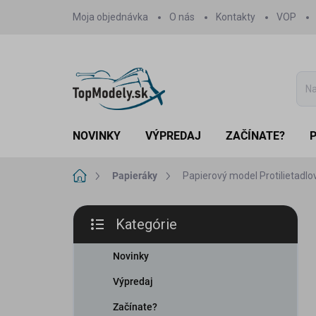
Prejsť
Moja objednávka
O nás
Kontakty
VOP
na
obsah
NOVINKY
VÝPREDAJ
ZAČÍNATE?
Domov
Papieráky
Papierový model Protilietadl
B
Kategórie
o
Preskočiť
č
kategórie
n
Novinky
ý
Výpredaj
p
a
Začínate?