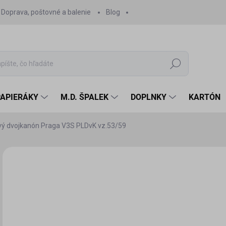
Doprava, poštovné a balenie
Blog
Hľadať
PAPIERÁKY
M.D. ŠPALEK
DOPLNKY
KARTÓN
ový dvojkanón Praga V3S PLDvK vz.53/59
Neohodnotené
Podrobnosti hodnotenia
ZNAČKA:
RIPPERWOR
20
19,
Jedn
SK
cena
MÔŽ