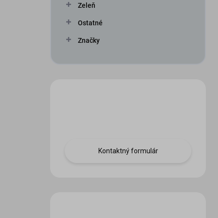
Zeleň
Ostatné
Značky
Máte otázku?
Obráťte sa na nás.
Kontaktný formulár