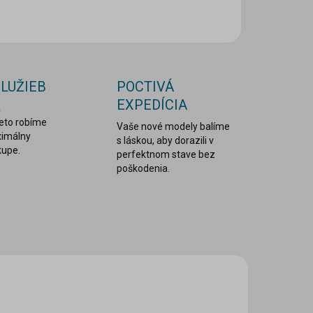
OPÝTAŤ SA
STRÁŽIŤ
SLUŽIEB
POCTIVÁ
EXPEDÍCIA
a
reto robíme
Vaše nové modely balíme
ximálny
s láskou, aby dorazili v
kupe.
perfektnom stave bez
poškodenia.
RW-099
RW-098