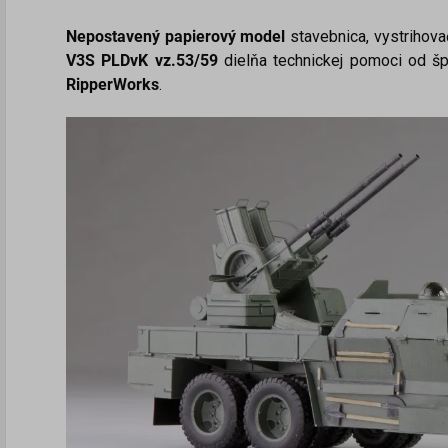
Nepostavený papierový
model
stavebnica, vystrihov
V3S PLDvK vz.53/59
dielňa technickej pomoci od š
RipperWorks
.