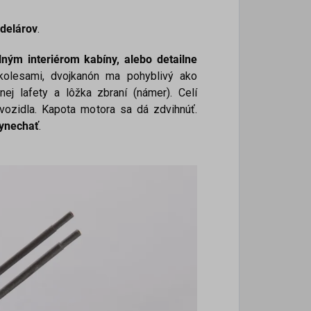
odelárov
.
lným interiérom kabíny
, alebo detailne
olesami, dvojkanón ma pohyblivý ako
ej lafety a lôžka zbraní (námer). Celí
vozidla. Kapota motora sa dá zdvihnúť.
vynechať
.