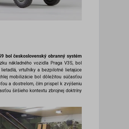
/59 bol československý obranný systém
ozku nákladného vozidla Praga V3S, bol
ietadlá, vrtuľníky a bezpilotné lietajúce
hlej mobilizácie bol dôležitou súčasťou
ťou a dostrelom, čím prispel k zvýšeniu
asťou širšieho kontextu zbrojnej doktríny