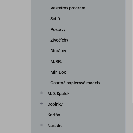
Vesmírny program
Sci-fi
Postavy
Živočíchy
Diorámy
iscount
M.P.R.
MiniBox
Ostatné papierové modely
M.D. Špalek
Doplnky
Kartón
Náradie