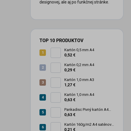
designovej, ale aj po funkčnej stránke.
TOP 10 PRODUKTOV
Kartón 0,5 mm A4
0,52 €
Kartón 0,2 mm A4
0,29 €
Kartón 1,0 mm A3
1,27 €
Kartón 1,0 mm A4
0,63 €
Pankadisc Pivný kartón A4
1mm 420g
0,63 €
Kartón 160g/m2 A4 saténový
biely povrch
0,21 €