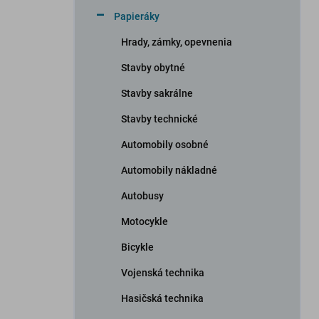
n
Papieráky
e
l
Hrady, zámky, opevnenia
Stavby obytné
Stavby sakrálne
Stavby technické
Automobily osobné
Automobily nákladné
Autobusy
Motocykle
Bicykle
Vojenská technika
Hasičská technika