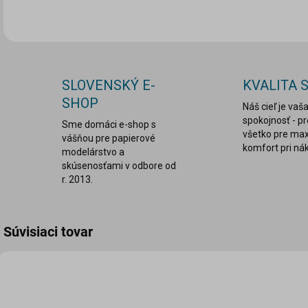
SLOVENSKÝ E-
KVALITA 
SHOP
Náš cieľ je vaš
spokojnosť - p
Sme domáci e-shop s
všetko pre ma
vášňou pre papierové
komfort pri ná
modelárstvo a
skúsenosťami v odbore od
r. 2013.
Súvisiaci tovar
VIAC ZA MENEJ
LEPDRU004
LASER0082-RW