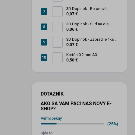
3D Doplnok - Betónová
zábrana 1ks
0,07 €
3D Doplnok - Sud na olej
kovový 250L - 1ks
0,06 €
3D Doplnok - Zábradlie 1ks +
stojan 2ks
0,07 €
Kartón 0,2 mm A3
0,58 €
DOTAZNÍK
AKO SA VÁM PÁČI NÁŠ NOVÝ E-
SHOP?
Veľmi pekný
(25%)
Ujde to