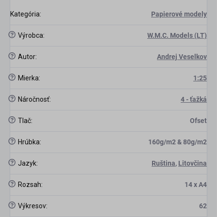
Kategória
:
Papierové modely
?
Výrobca
:
W.M.C. Models (LT)
?
Autor
:
Andrej Veselkov
?
Mierka
:
1:25
?
Náročnosť
:
4 - ťažká
?
Tlač
:
Ofset
?
Hrúbka
:
160g/m2 & 80g/m2
?
Jazyk
:
Ruština
,
Litovčina
?
Rozsah
:
14 x A4
?
Výkresov
:
62