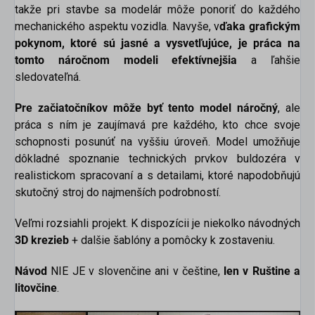
takže pri stavbe sa modelár môže ponoriť do každého
mechanického aspektu vozidla. Navyše, v
ďaka grafickým
pokynom, ktoré sú jasné a vysvetľujúce, je práca na
scount
tomto náročnom modeli efektívnejšia
a ľahšie
sledovateľná.
Pre začiatočníkov môže byť tento model náročný
, ale
práca s ním je zaujímavá pre každého, kto chce svoje
schopnosti posunúť na vyššiu úroveň. Model umožňuje
dôkladné spoznanie technických prvkov buldozéra v
realistickom spracovaní a s detailami, ktoré napodobňujú
skutočný stroj do najmenších podrobností.
Veľmi rozsiahli projekt. K dispozícii je niekolko návodných
3D krezieb
+ dalšie šablóny a pomôcky k zostaveniu.
Návod
NIE JE v slovenčine ani v češtine,
len v Ruštine a
litovčine
.