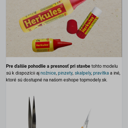
Pre ďalšie pohodlie a presnosť pri stavbe
tohto modelu
sú k dispozícii aj
nožnice
,
pinzety
,
skalpely
,
pravítka
a iné,
ktoré sú dostupné na našom eshope topmodely.sk.