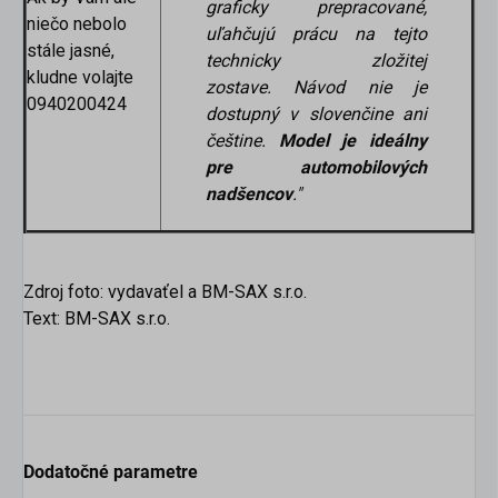
graficky prepracované,
niečo nebolo
uľahčujú prácu na tejto
stále jasné,
technicky zložitej
kludne volajte
zostave.
Návod nie je
0940200424
dostupný v slovenčine ani
češtine.
Model je ideálny
pre automobilových
nadšencov
.
"
Zdroj foto: vydavaťel a BM-SAX s.r.o.
Text: BM-SAX s.r.o.
Dodatočné parametre