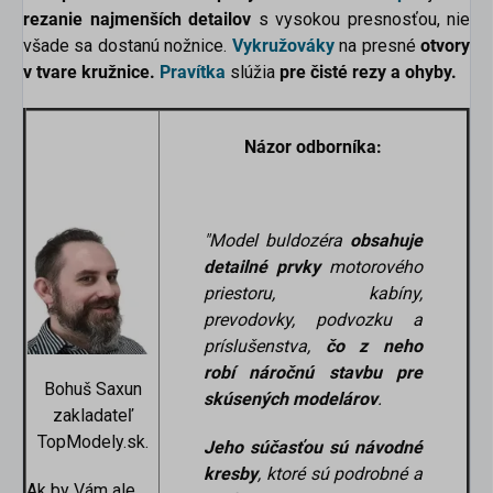
rezanie najmenších detailov
s vysokou presnosťou, nie
všade sa dostanú nožnice.
Vykružováky
na presné
otvory
v tvare kružnice.
Pravítka
slúžia
pre čisté rezy a ohyby.
Názor odborníka:
"Model buldozéra
obsahuje
detailné prvky
motorového
priestoru, kabíny,
prevodovky, podvozku a
príslušenstva,
čo z neho
robí náročnú stavbu pre
Bohuš Saxun
skúsených modelárov
.
zakladateľ
TopModely.sk.
Jeho súčasťou sú návodné
kresby
,
ktoré sú podrobné a
Ak by Vám ale