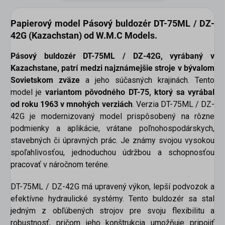
Papierový model
Pásový buldozér DT-75ML / DZ-
42G (Kazachstan) od W.M.C Models.
Pásový buldozér DT-75ML / DZ-42G, vyrábaný v
Kazachstane, patrí medzi najznámejšie stroje v bývalom
Sovietskom zväze
a jeho súčasných krajinách. Tento
model je
variantom pôvodného DT-75, ktorý sa vyrábal
od roku 1963 v mnohých verziách
. Verzia DT-75ML / DZ-
42G je modernizovaný model prispôsobený na rôzne
podmienky a aplikácie, vrátane poľnohospodárskych,
stavebných či úpravných prác. Je známy svojou vysokou
spoľahlivosťou, jednoduchou údržbou a schopnosťou
pracovať v náročnom teréne.
DT-75ML / DZ-42G má upravený výkon, lepší podvozok a
efektívne hydraulické systémy. Tento buldozér sa stal
jedným z obľúbených strojov pre svoju flexibilitu a
robustnosť, pričom jeho konštrukcia umožňuje pripojiť