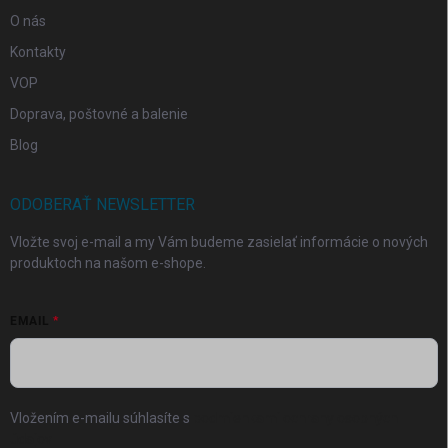
O nás
Kontakty
VOP
Doprava, poštovné a balenie
Blog
ODOBERAŤ NEWSLETTER
Vložte svoj e-mail a my Vám budeme zasielať informácie o nových
produktoch na našom e-shope.
EMAIL
Vložením e-mailu súhlasíte s
podmienkami ochrany osobných
údajov