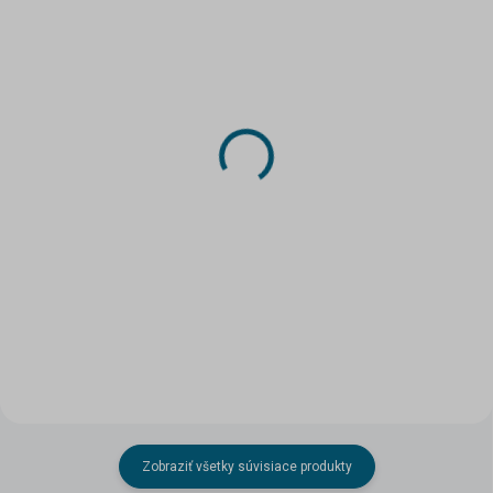
SKLADOM
SKLADOM
(>5 KS)
(3 KS)
Papierový model -
Papierový model -
Volkswagen W12
George Borman 1
Roadster Concept
6,99 €
9,90 €
Do košíka
Do košíka
Zobraziť všetky súvisiace produkty