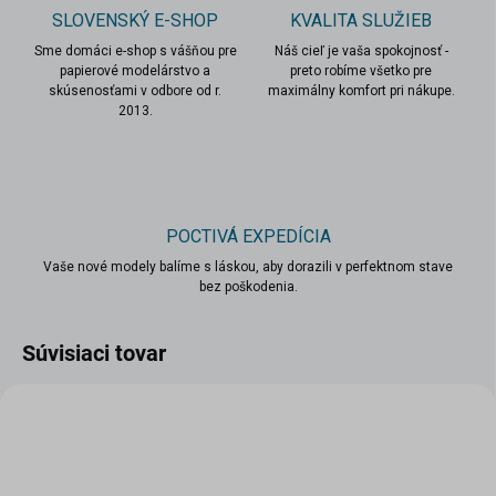
SLOVENSKÝ E-SHOP
KVALITA SLUŽIEB
Sme domáci e-shop s vášňou pre
Náš cieľ je vaša spokojnosť -
papierové modelárstvo a
preto robíme všetko pre
skúsenosťami v odbore od r.
maximálny komfort pri nákupe.
2013.
POCTIVÁ EXPEDÍCIA
Vaše nové modely balíme s láskou, aby dorazili v perfektnom stave
bez poškodenia.
Súvisiaci tovar