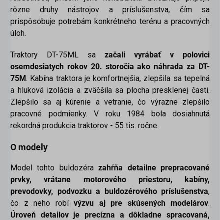
rôzne druhy nástrojov a príslušenstva, čím sa
prispôsobuje potrebám konkrétneho terénu a pracovných
úloh.
Traktory DT-75ML sa
začali vyrábať v polovici
osemdesiatych rokov 20. storočia ako náhrada za DT-
75M
. Kabína traktora je komfortnejšia, zlepšila sa tepelná
a hluková izolácia a zväčšila sa plocha presklenej časti.
Zlepšilo sa aj kúrenie a vetranie, čo výrazne zlepšilo
pracovné podmienky. V roku 1984 bola dosiahnutá
rekordná produkcia traktorov - 55 tis. ročne.
O modely
Model tohto buldozéra
zahŕňa detailne prepracované
prvky, vrátane motorového priestoru, kabíny,
prevodovky, podvozku a buldozérového príslušenstva
,
čo z neho robí
výzvu aj pre skúsených modelárov
.
Úroveň detailov je precízna a dôkladne spracovaná,