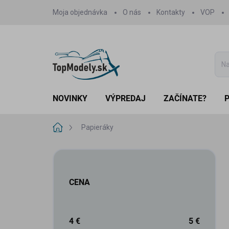
Prejsť
Moja objednávka
O nás
Kontakty
VOP
na
obsah
NOVINKY
VÝPREDAJ
ZAČÍNATE?
Domov
Papieráky
B
o
č
CENA
n
ý
p
a
4
€
5
€