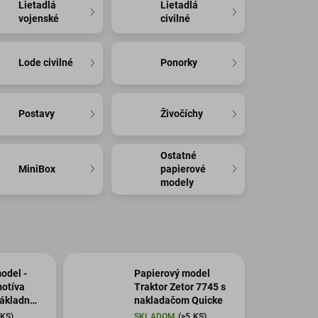
Lietadlá
Lietadlá
vojenské
civilné
Lode civilné
Ponorky
Postavy
Živočíchy
Ostatné
MiniBox
papierové
modely
odel -
Papierový model
otíva
Traktor Zetor 7745 s
nákladné
nakladačom Quicke
 KS)
SKLADOM
(>5 KS)