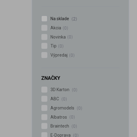
n
e
l
Na sklade
2
Akcia
0
Novinka
0
Tip
0
Výpredaj
0
ZNAČKY
3D Karton
0
ABC
0
Agromodels
0
Albatros
0
Braintech
0
E-Doprava
0