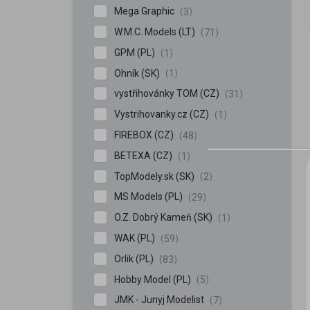
Mega Graphic
3
W.M.C. Models (LT)
71
GPM (PL)
1
Ohník (SK)
1
vystřihovánky TOM (CZ)
31
Vystrihovanky.cz (CZ)
1
FIREBOX (CZ)
48
BETEXA (CZ)
1
TopModely.sk (SK)
2
MS Models (PL)
29
O.Z. Dobrý Kameň (SK)
1
WAK (PL)
59
Orlik (PL)
83
Hobby Model (PL)
5
JMK - Junyj Modelist
7