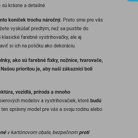
 sú krásne a detailné.
ento koníček trochu náročný.
Preto sme pre vás
ôžete vyskúšať predtým, než sa pustíte do
 klasické farebné vystrihovačky, ale aj
viť si ich na poličku ako dekoráciu.
nky, ako sú farebné fixky, nožnice, tvarovače,
.
Našou prioritou je, aby naši zákazníci boli
tektúra, vozidlá, príroda a mnoho
ierových modelov a vystrihovačiek, ktoré
budú
i ten správny model pre vás a svoju rodinu alebo
ené
v kartónovom obale, bezpečnom
proti