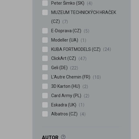
Peter Šimko (SK)
4
MUZEUM TECHNICKÝCH HRAČEK
(CZ)
7
E-Doprava (CZ)
5
Modeller (UA)
1
KUBA FORTMODELS (CZ)
24
ClickArt (CZ)
47
Geli (DE)
22
L'Autre Chemin (FR)
10
3D Karton (HU)
2
Card Army (PL)
2
Eskadra (UK)
1
Albatros (CZ)
4
?
AUTOR