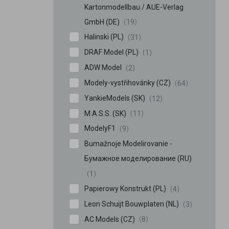
Kartonmodellbau / AUE-Verlag
GmbH (DE)
19
Halinski (PL)
31
DRAF Model (PL)
1
ADW Model
2
Modely-vystřihovánky (CZ)
64
YankieModels (SK)
12
M.A.S.S. (SK)
11
ModelyF1
9
Bumažnoje Modelirovanie -
Бумажное моделирование (RU)
1
Papierowy Konstrukt (PL)
4
Leon Schuijt Bouwplaten (NL)
3
AC Models (CZ)
8