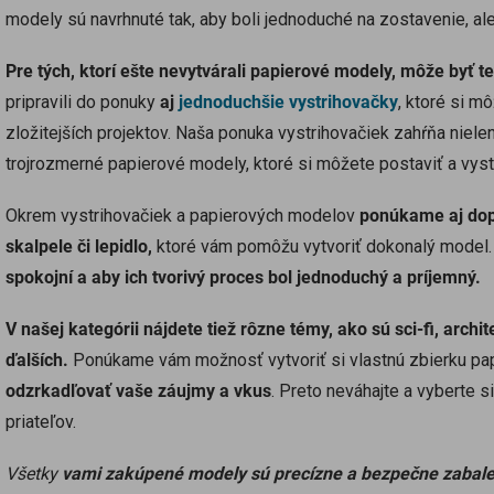
modely sú navrhnuté tak, aby boli jednoduché na zostavenie, ale
Pre tých, ktorí ešte nevytvárali papierové modely, môže byť t
pripravili do ponuky
aj
jednoduchšie vystrihovačky
, ktoré si m
zložitejších projektov. Naša ponuka vystrihovačiek zahŕňa nielen
trojrozmerné papierové modely, ktoré si môžete postaviť a vysta
Okrem vystrihovačiek a papierových modelov
ponúkame aj dopl
skalpele či lepidlo,
ktoré vám pomôžu vytvoriť dokonalý model
spokojní a aby ich tvorivý proces bol jednoduchý a príjemný.
V našej kategórii nájdete tiež rôzne témy, ako sú sci-fi, archi
ďalších.
Ponúkame vám možnosť vytvoriť si vlastnú zbierku pap
odzrkadľovať vaše záujmy a vkus
. Preto neváhajte a vyberte s
priateľov.
Všetky
vami zakúpené modely sú precízne a bezpečne zabal