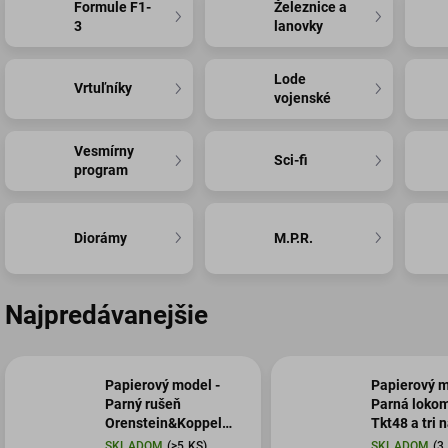
Formule F1-
Železnice a
3
lanovky
Lode
Vrtuľníky
vojenské
Vesmírny
Sci-fi
program
Diorámy
M.P.R.
Najpredávanejšie
Papierový model -
Papierový m
Parný rušeň
Parná lokom
Orenstein&Koppel
Tkt48 a tri 
2911/1908 s vozňami
vozne
SKLADOM
(>5 KS)
SKLADOM
(3