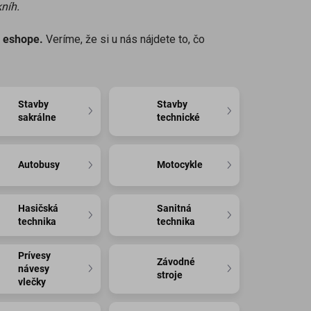
kníh.
m eshope.
Veríme, že si u nás nájdete to, čo
Stavby
Stavby
sakrálne
technické
Autobusy
Motocykle
Hasičská
Sanitná
technika
technika
Prívesy
Závodné
návesy
stroje
vlečky