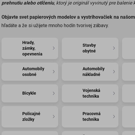
prehnutiu alebo otlčeniu
, ktorý je originál vyvinutý pre balenie 
Objavte svet papierových modelov a vystrihovačiek na našo
hľadáte a že si užijete mnoho hodín tvorivej zábavy.
Hrady,
Stavby
zámky,
obytné
opevnenia
Automobily
Automobily
osobné
nákladné
Vojenská
Bicykle
technika
Policajné
Pracovná
zložky
technika