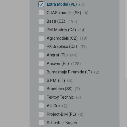
Extra Model (PL)
2
QUASI models (SK)
4
Bestr (CZ)
196
PM-Modely (CZ)
14
Agromodels (CZ)
19
PK Graphica (CZ)
31
Angraf (PL)
44
Answer (PL)
128
Bumažnaja Piramida (LT)
8
S.P.M. (LT)
6
Braintech (SK)
5
Tektoy Technic
3
AlleGro
2
Project-BIM (PL)
3
Schreiber-Bogen