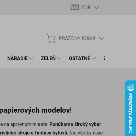
EUR
PRÁZDNY KOŠÍK
NÁKUPNÝ
KOŠÍK
NÁRADIE
ZELEŇ
OSTATNÉ
ZNAČKY
a papierových modelov!
ste na správnom mieste.
Ponúkame široký výber
istické stroje a fantasy bytosti
. Nie všetky naše