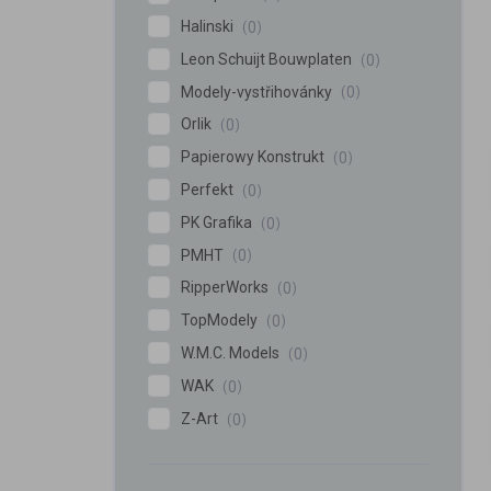
Halinski
0
Leon Schuijt Bouwplaten
0
Modely-vystřihovánky
0
Orlik
0
Papierowy Konstrukt
0
Perfekt
0
PK Grafika
0
PMHT
0
RipperWorks
0
TopModely
0
W.M.C. Models
0
WAK
0
Z-Art
0