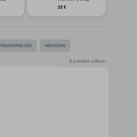
22 €
PREDÁVANEJŠIE
ABECEDNE
2
položiek celkom
2-2007
KLADOM