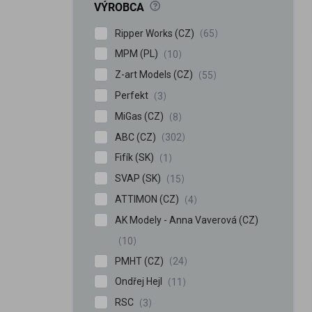
?
VÝROBCA
Ripper Works (CZ)
65
MPM (PL)
10
Z-art Models (CZ)
55
Perfekt
3
MiGas (CZ)
8
iscount
ABC (CZ)
302
Fifík (SK)
1
SVAP (SK)
15
ATTIMON (CZ)
4
AK Modely - Anna Vaverová (CZ)
10
PMHT (CZ)
24
Ondřej Hejl
11
RSC
3