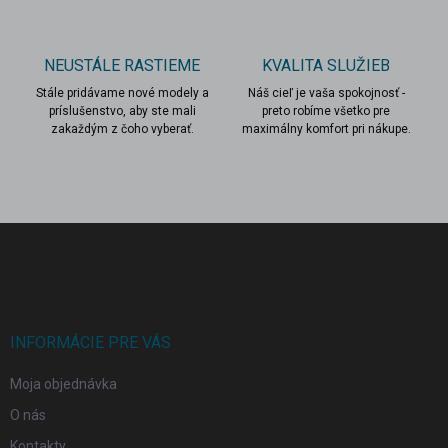
i
s
u
NEUSTÁLE RASTIEME
KVALITA SLUŽIEB
Stále pridávame nové modely a
Náš cieľ je vaša spokojnosť -
príslušenstvo, aby ste mali
preto robíme všetko pre
zakaždým z čoho vyberať.
maximálny komfort pri nákupe.
Z
á
p
ä
t
i
INFORMÁCIE PRE VÁS
e
Moja objednávka
O nás
Kontakty