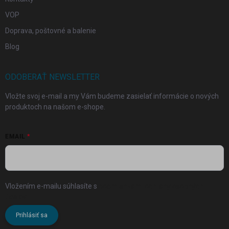
VOP
Doprava, poštovné a balenie
Blog
ODOBERAŤ NEWSLETTER
Vložte svoj e-mail a my Vám budeme zasielať informácie o nových
produktoch na našom e-shope.
EMAIL
Vložením e-mailu súhlasíte s
podmienkami ochrany osobných
údajov
Prihlásiť sa