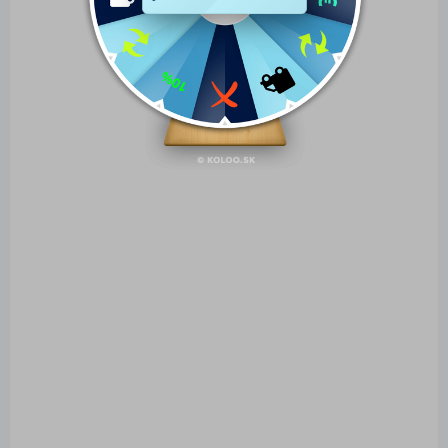
Radnica - Polička
Billov meštiansky dom
5,75 €
1,90 €
Do košíka
Do košíka
SKLADOM
SKLADOM
(>5 KS)
(5 KS)
Papierový model
Papierový model
Nežárecká brána –
Kostol sv. Petra a
Jindřichův Hradec
Pavla - Řeznovice