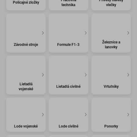
Policajné zložky
technika
vlečky
Železnice a
Závodné stroje
Formule F1-3
lanovky
Lietadlá
Lietadlá civilné
Vrtuľníky
vojenské
Lode vojenské
Lode civilné
Ponorky