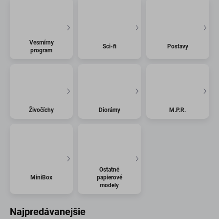
Vesmírny
Sci-fi
Postavy
program
Živočíchy
Diorámy
M.P.R.
Ostatné
MiniBox
papierové
modely
Najpredávanejšie