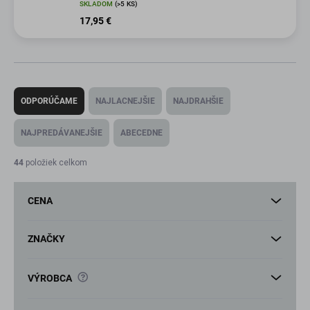
SKLADOM
(>5 KS)
17,95 €
R
a
ODPORÚČAME
NAJLACNEJŠIE
NAJDRAHŠIE
d
e
NAJPREDÁVANEJŠIE
ABECEDNE
n
i
44
položiek celkom
e
p
CENA
r
o
d
ZNAČKY
u
k
?
VÝROBCA
t
o