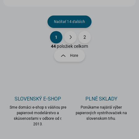
Načítať 14 ďalších
1
2
O
S
v
t
44
položiek celkom
l
r
Hore
á
á
d
n
a
k
c
o
i
e
v
p
a
r
SLOVENSKÝ E-SHOP
PLNÉ SKLADY
n
v
i
Sme domáci e-shop s vášňou pre
Ponúkame najširší výber
k
papierové modelárstvo a
papierových vystrihovačiek na
e
y
skúsenosťami v odbore od r.
slovenskom trhu.
v
2013.
ý
p