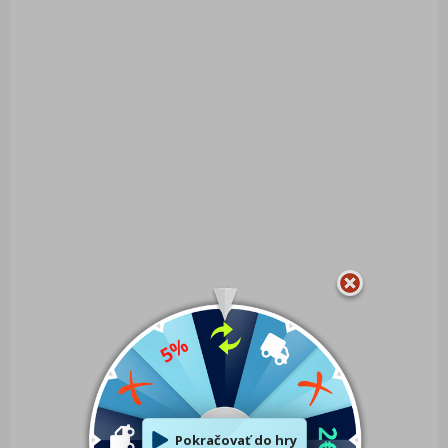
Papierový model Búda
Papierový model
č. p . 95 – Sedmidolí
Gymnázium Ledeč
nad Sázavou
2,75 €
3,65 €
Do košíka
Do košíka
SKLADOM
SKLADOM
(4 KS)
(4 KS)
Papierový model
Papierový model