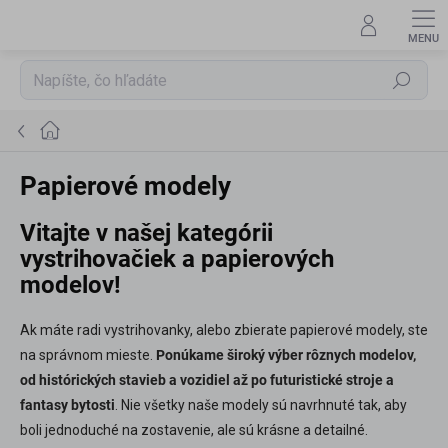
Prejsť
na
obsah
Hľadať
Domov
Papierové modely
Vitajte v našej kategórii
vystrihovačiek a papierových
modelov!
Ak máte radi vystrihovanky, alebo zbierate papierové modely, ste
na správnom mieste.
Ponúkame široký výber rôznych modelov,
od histórických stavieb a vozidiel až po futuristické stroje a
fantasy bytosti
. Nie všetky naše modely sú navrhnuté tak, aby
boli jednoduché na zostavenie, ale sú krásne a detailné.