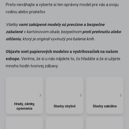
Preto neváhajte a vyberte si ten správny model pre vás a svoju
rodinu alebo priateľov.
Všetky
vami zakúpené modely sú precízne a bezpečne
zabalené
v kartónovom obale, bezpečnom
proti prehnutiu alebo
otlčeniu
, ktorý je originál vyvinutý pre balenie kníh.
Objavte svet papierových modelov a vystrihovačiek na našom
eshope.
Veríme, že si u nás nájdete to, čo hľadáte a že si užijete
mnoho hodín tvorivej zábavy.
Hrady, zámky,
Stavby obytné
Stavby sakrálne
opevnenia