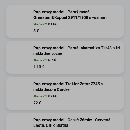
Papierový model - Parný rušeň
Orenstein&Koppel 2911/1908 s vozňami
SKLADOM
(>5 KS)
5 €
Papierový model - Parná lokomotíva Tkt48 a tri
nákladné vozne
SKLADOM
(3 KS)
1,13 €
Papierový model Traktor Zetor 7745 s
nakladačom Quicke
SKLADOM
(>5 KS)
22 €
Papierový model - České Zámky - Červená
Lhota, Orlík, Blatná