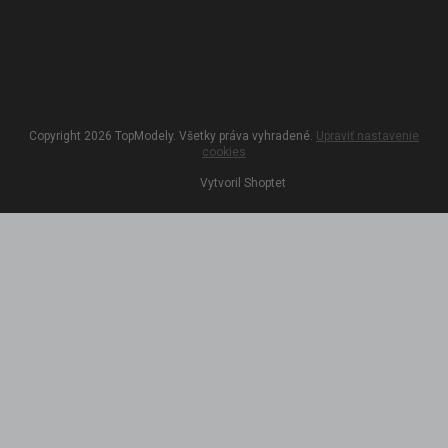
Copyright 2026
TopModely
. Všetky práva vyhradené.
Upraviť nastavenie
cookies
Vytvoril Shoptet