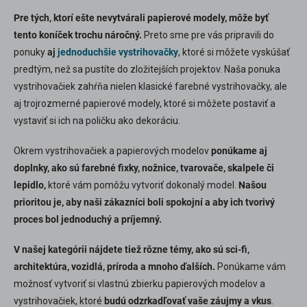
Pre tých, ktorí ešte nevytvárali papierové modely, môže byť
tento koníček trochu náročný.
Preto sme pre vás pripravili do
ponuky
aj
jednoduchšie vystrihovačky
, ktoré si môžete vyskúšať
predtým, než sa pustíte do zložitejších projektov. Naša ponuka
vystrihovačiek zahŕňa nielen klasické farebné vystrihovačky, ale
aj trojrozmerné papierové modely, ktoré si môžete postaviť a
vystaviť si ich na poličku ako dekoráciu.
Okrem vystrihovačiek a papierových modelov
ponúkame aj
doplnky, ako sú farebné fixky, nožnice, tvarovače, skalpele či
lepidlo,
ktoré vám pomôžu vytvoriť dokonalý model.
Našou
prioritou je, aby naši zákazníci boli spokojní a aby ich tvorivý
proces bol jednoduchý a príjemný.
V našej kategórii nájdete tiež rôzne témy, ako sú sci-fi,
architektúra, vozidlá, príroda a mnoho ďalších.
Ponúkame vám
možnosť vytvoriť si vlastnú zbierku papierových modelov a
vystrihovačiek, ktoré
budú odzrkadľovať vaše záujmy a vkus
.