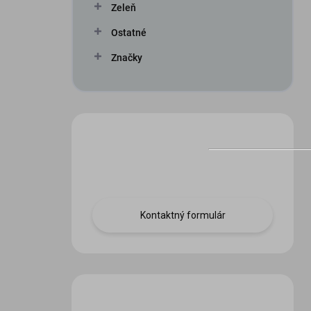
Zeleň
Ostatné
Značky
Máte otázku?
Obráťte sa na nás.
Kontaktný formulár