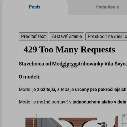
Popis
Hodnotenie
Prečítať text
Zastaviť čítanie
Preskočiť na ďalší 
Stavebnica od Modely-vystřihovánky
Vila Švýc
O modeli:
Model je
zložitejší,
a teda je
určený pre pokročilejšíc
Model je možné postaviť v
j
ednoduchom alebo v deta