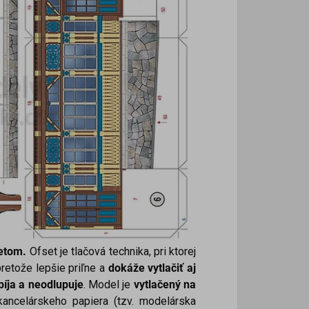
setom.
Ofset je tlačová technika, pri ktorej
retože lepšie priľne a
dokáže
vytlačiť aj
píja a neodlupuje
. Model je
vytlačený na
kancelárskeho papiera (tzv. modelárska