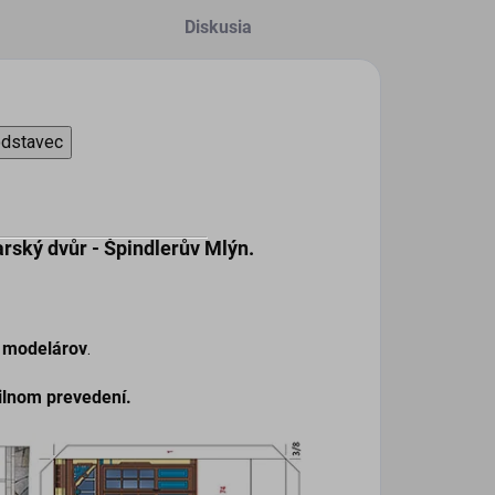
Diskusia
odstavec
arský dvůr - Špindlerův Mlýn.
h modelárov
.
ilnom prevedení.