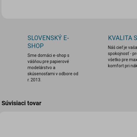
SLOVENSKÝ E-
KVALITA 
SHOP
Náš cieľ je vaš
spokojnosť - p
Sme domáci e-shop s
všetko pre ma
vášňou pre papierové
komfort pri ná
modelárstvo a
skúsenosťami v odbore od
r. 2013.
Súvisiaci tovar
VIAC ZA MENEJ
VIA
LEPDRU003
MOVY-230213