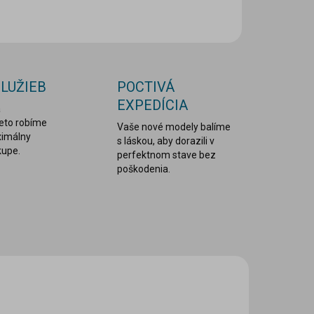
OPÝTAŤ SA
STRÁŽIŤ
SLUŽIEB
POCTIVÁ
EXPEDÍCIA
a
reto robíme
Vaše nové modely balíme
ximálny
s láskou, aby dorazili v
kupe.
perfektnom stave bez
poškodenia.
C ZA MENEJ
LEPDRU029