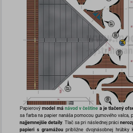
Papierový
model má
návod v češtine
a
je tlačený of
sa farba na papier nanáša pomocou gumového valca, p
najjemnejšie detaily
. Tlač sa pri následnej práci
neroz
papieri s gramážou
približne dvojnásobnej hrúbky 