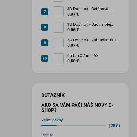
3D Doplnok - Betónová
zábrana 1ks
0,07 €
3D Doplnok - Sud na olej
kovový 250L - 1ks
0,06 €
3D Doplnok - Zábradlie 1ks +
stojan 2ks
0,07 €
Kartón 0,2 mm A3
0,58 €
DOTAZNÍK
AKO SA VÁM PÁČI NÁŠ NOVÝ E-
SHOP?
Veľmi pekný
(25%)
Ujde to