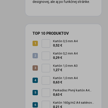
designovej, ale aj po funkčnej stránke.
TOP 10 PRODUKTOV
Kartón 0,5 mm A4
0,52 €
Kartón 0,2 mm A4
0,29 €
Kartón 1,0 mm A3
1,27 €
Kartón 1,0 mm A4
0,63 €
Pankadisc Pivný kartón A4
1mm 420g
0,63 €
Kartón 160g/m2 A4 saténový
biely povrch
0,21 €