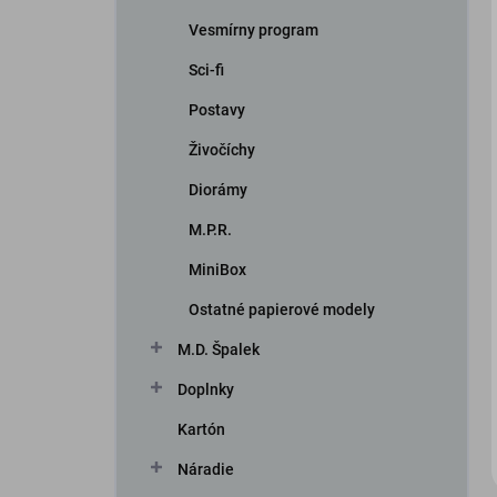
Vesmírny program
Sci-fi
Postavy
Živočíchy
Diorámy
iscount
M.P.R.
MiniBox
Ostatné papierové modely
M.D. Špalek
Doplnky
Kartón
Náradie