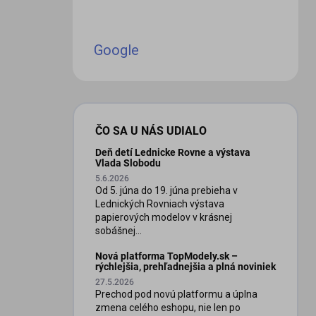
Google
ČO SA U NÁS UDIALO
Deň detí Lednicke Rovne a výstava
Vlada Slobodu
5.6.2026
Od 5. júna do 19. júna prebieha v
Lednických Rovniach výstava
papierových modelov v krásnej
sobášnej...
Nová platforma TopModely.sk –
rýchlejšia, prehľadnejšia a plná noviniek
27.5.2026
Prechod pod novú platformu a úplna
zmena celého eshopu, nie len po