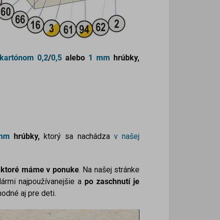
kartónom
0,2
/
0,5
alebo
1 mm
hrúbky,
mm
hrúbky,
ktorý sa nachádza
v našej
i, ktoré máme v ponuke
. Na našej stránke
lármi najpoužívanejšie a
po zaschnutí je
hodné aj pre deti
.