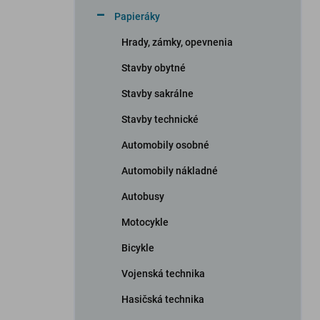
n
Papieráky
e
l
Hrady, zámky, opevnenia
Stavby obytné
Stavby sakrálne
Stavby technické
Automobily osobné
Automobily nákladné
Autobusy
Motocykle
Bicykle
Vojenská technika
Hasičská technika