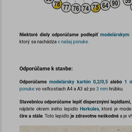
N
iektoré diely odporúčame podlepiť
modelárskym 
ktorý sa nachádza
v našej ponuke
.
Odporúčame k stavbe:
Odporúčame
modelársky kartón
0,2
/
0,5
alebo
1 
ponuke
vo veľkostiach A4 a A3 až po
3 mm
hrúbku.
Stavebnicu
odporúčame
lepiť disperznými lepidlam
nájdete okrem iného lepidlo
Herkules
, ktoré je mode
číre a stále
. Toto lepidlo
je zdravotne neškodné
a je v