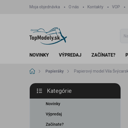
Prejsť
Moja objednávka
O nás
Kontakty
VOP
na
obsah
NOVINKY
VÝPREDAJ
ZAČÍNATE?
Domov
Papieráky
Papierový model Vila Švýcarsk
B
Kategórie
o
Preskočiť
č
kategórie
n
Novinky
ý
Výpredaj
p
a
Začínate?