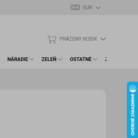
EUR
PRÁZDNY KOŠÍK
NÁKUPNÝ
KOŠÍK
NÁRADIE
ZELEŇ
OSTATNÉ
ZNAČKY
STŘIHOVÁNKY
€
6 € bez DPH
otková
LADOM
(4 KS)
:
EME DORUČIŤ