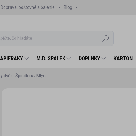
Doprava, poštovné a balenie
Blog
Hľadať
PAPIERÁKY
M.D. ŠPALEK
DOPLNKY
KARTÓN
ý dvůr - Špindlerův Mlýn
Neohodnotené
Podrobnosti hodnotenia
ZNAČKA:
MODELY-VY
5 
4,7
Jedn
SK
cena
MÔŽ