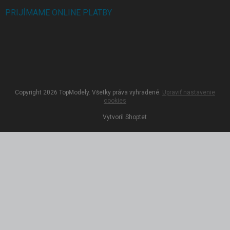
PRIJÍMAME ONLINE PLATBY
Copyright 2026
TopModely
. Všetky práva vyhradené.
Upraviť nastavenie
cookies
Vytvoril Shoptet