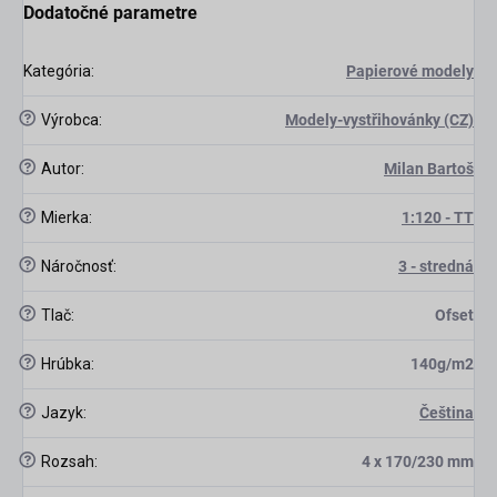
Dodatočné parametre
scount
Kategória
:
Papierové modely
?
Výrobca
:
Modely-vystřihovánky (CZ)
?
Autor
:
Milan Bartoš
?
Mierka
:
1:120 - TT
?
Náročnosť
:
3 - stredná
?
Tlač
:
Ofset
?
Hrúbka
:
140g/m2
?
Jazyk
:
Čeština
?
Rozsah
:
4 x 170/230 mm