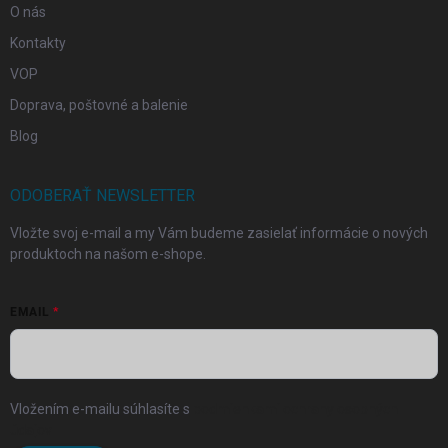
O nás
Kontakty
VOP
Doprava, poštovné a balenie
Blog
ODOBERAŤ NEWSLETTER
Vložte svoj e-mail a my Vám budeme zasielať informácie o nových
produktoch na našom e-shope.
EMAIL
Vložením e-mailu súhlasíte s
podmienkami ochrany osobných
údajov