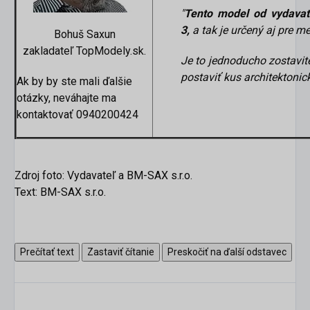
"
Tento model od vydavate
3,
a tak je určený aj pre m
Bohuš Saxun
zakladateľ TopModely.sk.
Je to jednoducho zostavi
postaviť kus architektonick
Ak by by ste mali ďalšie
otázky, neváhajte ma
kontaktovať 0940200424
Zdroj foto: Vydavateľ a BM-SAX s.r.o.
Text: BM-SAX s.r.o.
Prečítať text
Zastaviť čítanie
Preskočiť na ďalší odstavec