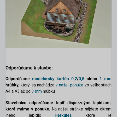
Odporúčame k stavbe:
Odporúčame
modelársky kartón
0,2
/
0,5
alebo
1 mm
hrúbky,
ktorý sa nachádza
v našej ponuke
vo veľkostiach
A4 a A3 až po
3 mm
hrúbku.
Stavebnicu
odporúčame
lepiť disperznými lepidlami,
ktoré máme v ponuke
. Na našej stránke nájdete okrem
iného lepidlo
Herkules
, ktoré je