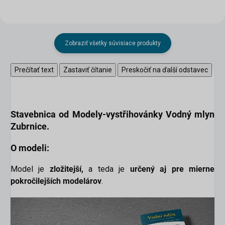
Zobraziť všetky súvisiace produkty
Prečítať text
Zastaviť čítanie
Preskočiť na ďalší odstavec
Stavebnica od Modely-vystřihovánky
Vodný mlyn
Zubrnice.
O modeli:
Model je
zložitejší,
a teda je
určený aj pre mierne
pokročilejších modelárov
.