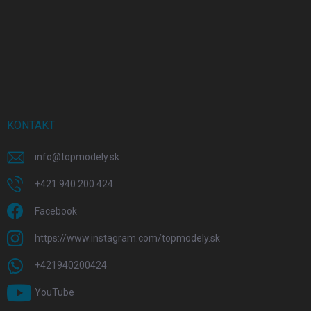
KONTAKT
info
@
topmodely.sk
+421 940 200 424
Facebook
https://www.instagram.com/topmodely.sk
+421940200424
YouTube