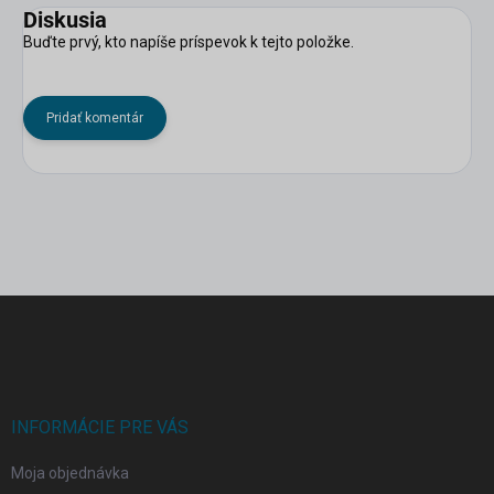
Diskusia
Buďte prvý, kto napíše príspevok k tejto položke.
Pridať komentár
Z
á
p
ä
t
i
INFORMÁCIE PRE VÁS
e
Moja objednávka