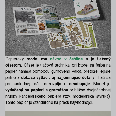
Papierový
model má
návod v češtine
a
je tlačený
ofsetom.
Ofset je tlačová technika, pri ktorej sa farba na
papier nanáša pomocou gumového valca, pretože lepšie
priľne a
dokáže
vytlačiť aj najjemnejšie detaily
. Tlač sa
pri následnej práci
nerozpíja a neodlupuje
. Model je
vytlačený na papieri s gramážou
približne dvojnásobnej
hrúbky kancelárskeho papiera (tzv. modelárska štvrťka).
Tento papier je štandardne na prácu najvhodnejší.