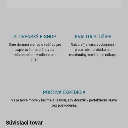
OPÝTAŤ SA
STRÁŽIŤ
SLOVENSKÝ E-SHOP
KVALITA SLUŽIEB
Sme domáci e-shop s vášňou pre
Náš cieľ je vaša spokojnosť -
papierové modelárstvo a
preto robíme všetko pre
skúsenosťami v odbore od r.
maximálny komfort pri nákupe.
2013.
POCTIVÁ EXPEDÍCIA
Vaše nové modely balíme s láskou, aby dorazili v perfektnom stave
bez poškodenia.
Súvisiaci tovar