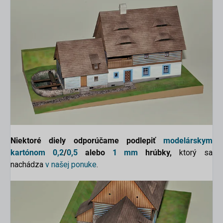
N
iektoré diely odporúčame podlepiť
modelárskym
kartónom
0,2
/
0,5
alebo
1 mm
hrúbky,
ktorý sa
nachádza
v našej ponuke
.