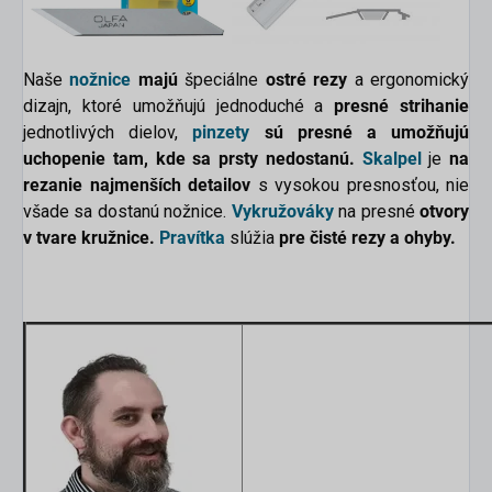
Naše
nožnice
majú
špeciálne
ostré rezy
a ergonomický
dizajn, ktoré umožňujú jednoduché a
presné strihanie
jednotlivých dielov,
pinzety
sú presné a umožňujú
uchopenie tam, kde sa prsty nedostanú.
Skalpel
je
na
rezanie najmenších detailov
s vysokou presnosťou, nie
všade sa dostanú nožnice.
Vykružováky
na presné
otvory
v tvare kružnice.
Pravítka
slúžia
pre čisté rezy a ohyby.