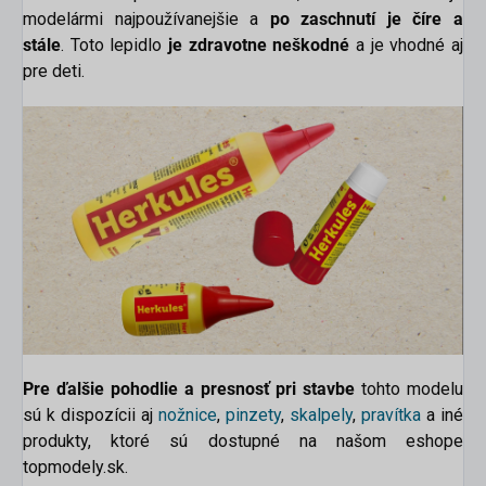
modelármi najpoužívanejšie a
po zaschnutí je číre a
stále
. Toto lepidlo
je zdravotne neškodné
a je vhodné aj
pre deti
.
Pre ďalšie pohodlie a presnosť pri stavbe
tohto modelu
sú k dispozícii aj
nožnice
,
pinzety
,
skalpely
,
pravítka
a iné
produkty
, ktoré sú dostupné na našom eshope
topmodely.sk.