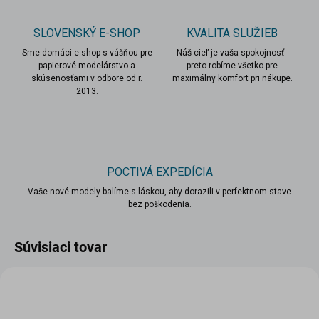
SLOVENSKÝ E-SHOP
KVALITA SLUŽIEB
Sme domáci e-shop s vášňou pre
Náš cieľ je vaša spokojnosť -
papierové modelárstvo a
preto robíme všetko pre
skúsenosťami v odbore od r.
maximálny komfort pri nákupe.
2013.
POCTIVÁ EXPEDÍCIA
Vaše nové modely balíme s láskou, aby dorazili v perfektnom stave
bez poškodenia.
Súvisiaci tovar
VIAC ZA MENEJ
VIAC ZA MENEJ