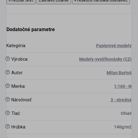
Dodatočné parametre
Kategória
:
Papierové modely
?
Výrobca
:
Modely-vystřihovánky (CZ)
?
Autor
:
Milan Bartoš
?
Mierka
:
1:160 - N
?
Náročnosť
:
3 - stredná
?
Tlač
:
Ofset
?
Hrúbka
:
140g/m2
scount