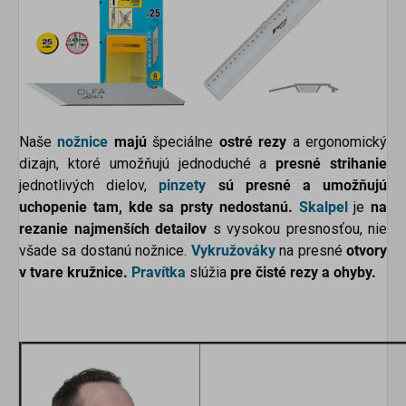
Naše
nožnice
majú
špeciálne
ostré rezy
a ergonomický
dizajn, ktoré umožňujú jednoduché a
presné strihanie
jednotlivých dielov,
pinzety
sú presné a umožňujú
uchopenie tam, kde sa prsty nedostanú.
Skalpel
je
na
rezanie najmenších detailov
s vysokou presnosťou, nie
všade sa dostanú nožnice.
Vykružováky
na presné
otvory
v tvare kružnice.
Pravítka
slúžia
pre čisté rezy a ohyby.