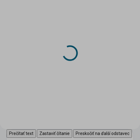
SKLADOM
SKLADOM
(>5 KS)
(2 KS)
DRUCHEMA Lepidlo -
DRUCHEMA Lepidlo -
HERKULES 130g
Tenyl 75g
3,45 €
2,20 €
Do košíka
Do košíka
Univerzálne pevnostné lepidlo
pre domácnosť.
Prečítať text
Zastaviť čítanie
Preskočiť na ďalší odstavec