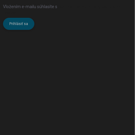
Vložením e-mailu súhlasíte s
podmienkami ochrany osobných
údajov
Prihlásiť sa