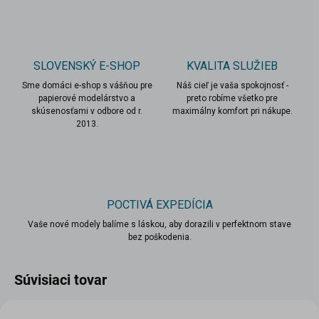
SLOVENSKÝ E-SHOP
KVALITA SLUŽIEB
Sme domáci e-shop s vášňou pre
Náš cieľ je vaša spokojnosť -
papierové modelárstvo a
preto robíme všetko pre
skúsenosťami v odbore od r.
maximálny komfort pri nákupe.
2013.
POCTIVÁ EXPEDÍCIA
Vaše nové modely balíme s láskou, aby dorazili v perfektnom stave
bez poškodenia.
Súvisiaci tovar