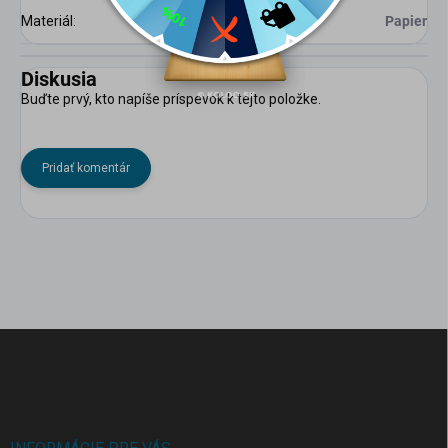
Materiál
:
Papier
Diskusia
Buďte prvý, kto napíše príspevok k tejto položke.
Pridať komentár
Z
á
p
ä
t