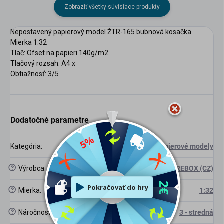
Zobraziť všetky súvisiace produkty
Nepostavený papierový model ŽTR-165 bubnová kosačka
Mierka 1:32
Tlač: Ofset na papieri 140g/m2
Tlačový rozsah: A4 x
Obtiažnosť: 3/5
Dodatočné parametre
Kategória
:
Papierové modely
?
Výrobca
:
FIREBOX (CZ)
?
Mierka
:
1:32
?
Náročnosť
:
3 - stredná