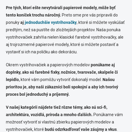
Pre tých, ktorí ešte nevytvárali papierové modely, môže byť
tento koníček trochu náročný.
Preto sme pre vás pripravili do
ponuky
aj
jednoduchšie vystrihovačky
, ktoré si môžete vyskúšať
predtým, než sa pustíte do zložitejších projektov. Naša ponuka
vystrihovačiek zahŕňa nielen klasické farebné vystrihovačky, ale
aj trojrozmerné papierové modely, ktoré si môžete postaviť a
vystaviť si ich na poličku ako dekoráciu.
Okrem vystrihovačiek a papierových modelov
ponúkame aj
doplnky, ako sú farebné fixky, nožnice, tvarovače, skalpele či
lepidlo,
ktoré vám pomôžu vytvoriť dokonalý model.
Našou
prioritou je, aby naši zákazníci boli spokojní a aby ich tvorivý
proces bol jednoduchý a príjemný.
V našej kategórii nájdete tiež rôzne témy, ako sú sci-fi,
architektúra, vozidlá, príroda a mnoho ďalších.
Ponúkame vám
možnosť vytvoriť si vlastnú zbierku papierových modelov a
vystrihovačiek, ktoré
budú odzrkadľovať vaše záujmy a vkus
.