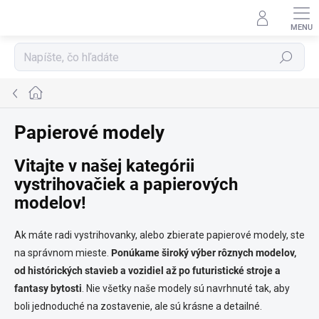
Prejsť
na
obsah
Hľadať
Domov
Papierové modely
Vitajte v našej kategórii
vystrihovačiek a papierových
modelov!
Ak máte radi vystrihovanky, alebo zbierate papierové modely, ste
na správnom mieste.
Ponúkame široký výber rôznych modelov,
od histórických stavieb a vozidiel až po futuristické stroje a
fantasy bytosti
. Nie všetky naše modely sú navrhnuté tak, aby
boli jednoduché na zostavenie, ale sú krásne a detailné.