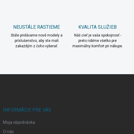
p
i
s
u
NEUSTÁLE RASTIEME
KVALITA SLUŽIEB
Stále pridávame nové modely a
Náš cieľ je vaša spokojnosť -
príslušenstvo, aby ste mali
preto robíme všetko pre
zakaždým z čoho vyberať.
maximálny komfort pri nákupe.
Z
á
p
ä
t
i
INFORMÁCIE PRE VÁS
e
Moja objednávka
O nás