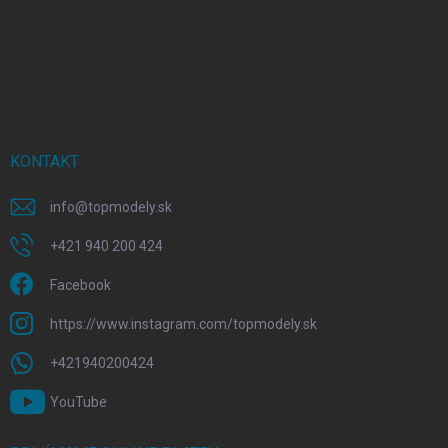
KONTAKT
info
@
topmodely.sk
+421 940 200 424
Facebook
https://www.instagram.com/topmodely.sk
+421940200424
YouTube