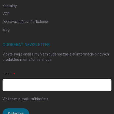
Kontakty
VOP
Doprava, poštovné a balenie
Blog
ODOBERAŤ NEWSLETTER
Vložte svoj e-mail a my Vám budeme zasielať informácie o nových
produktoch na našom e-shope.
EMAIL
Vložením e-mailu súhlasíte s
podmienkami ochrany osobných
údajov
Prihlásiť sa