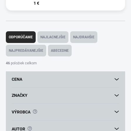
1 €
R
a
ODPORÚČAME
NAJLACNEJŠIE
NAJDRAHŠIE
d
e
NAJPREDÁVANEJŠIE
ABECEDNE
n
i
46
položiek celkom
e
p
CENA
r
o
d
ZNAČKY
u
k
?
VÝROBCA
t
o
v
?
AUTOR