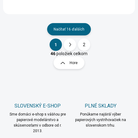
Načítať 16 ďalších
1
2
O
S
v
t
46
položiek celkom
l
r
Hore
á
á
d
n
a
k
c
o
i
e
v
p
a
r
SLOVENSKÝ E-SHOP
PLNÉ SKLADY
n
v
i
Sme domáci e-shop s vášňou pre
Ponúkame najširší výber
k
papierové modelárstvo a
papierových vystrihovačiek na
e
y
skúsenosťami v odbore od r.
slovenskom trhu.
v
2013.
ý