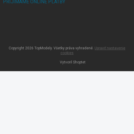
PRIJÍMAME ONLINE PLATBY
Copyright 2026
TopModely
. Všetky práva vyhradené.
Upraviť nastavenie
cookies
Vytvoril Shoptet