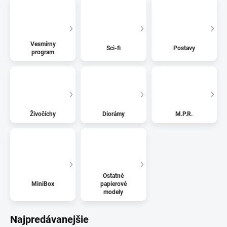
Vesmírny
Sci-fi
Postavy
program
Živočíchy
Diorámy
M.P.R.
Ostatné
MiniBox
papierové
modely
Najpredávanejšie