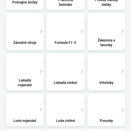
Policajné zložky
technika
vlečky
Železnice a
Závodné stroje
Formule F1-3
lanovky
Lietadlá
Lietadlá civilné
Vrtuľníky
vojenské
Lode vojenské
Lode civilné
Ponorky