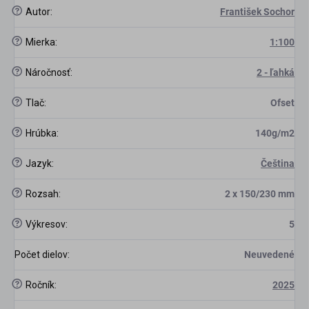
?
Autor
:
František Sochor
?
Mierka
:
1:100
?
Náročnosť
:
2 - ľahká
?
Tlač
:
Ofset
?
Hrúbka
:
140g/m2
?
Jazyk
:
Čeština
?
Rozsah
:
2 x 150/230 mm
?
Výkresov
:
5
Počet dielov
:
Neuvedené
?
Ročník
:
2025