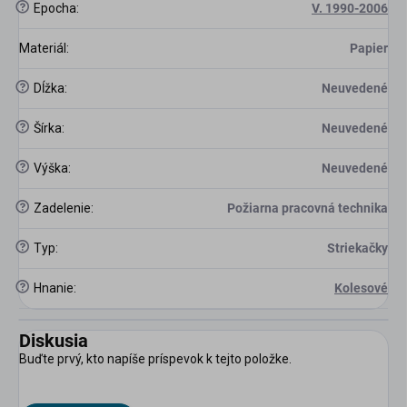
?
Epocha
:
V. 1990-2006
Materiál
:
Papier
?
Dĺžka
:
Neuvedené
?
Šírka
:
Neuvedené
?
Výška
:
Neuvedené
?
Zadelenie
:
Požiarna pracovná technika
?
Typ
:
Striekačky
?
Hnanie
:
Kolesové
Diskusia
Buďte prvý, kto napíše príspevok k tejto položke.