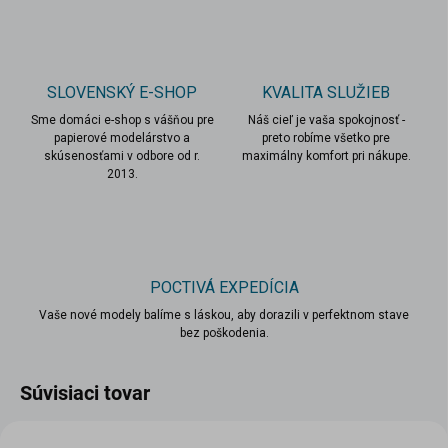
SLOVENSKÝ E-SHOP
KVALITA SLUŽIEB
Sme domáci e-shop s vášňou pre
Náš cieľ je vaša spokojnosť -
papierové modelárstvo a
preto robíme všetko pre
skúsenosťami v odbore od r.
maximálny komfort pri nákupe.
2013.
POCTIVÁ EXPEDÍCIA
Vaše nové modely balíme s láskou, aby dorazili v perfektnom stave
bez poškodenia.
Súvisiaci tovar
TIP