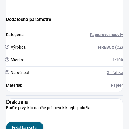
Dodatočné parametre
Kategória
:
Papierové modely
?
Výrobca
:
FIREBOX (CZ)
?
Mierka
:
1:100
?
Náročnosť
:
2 - ľahká
Materiál
:
Papier
Diskusia
Buďte prvý, kto napíše príspevok k tejto položke.
Pridať komentár