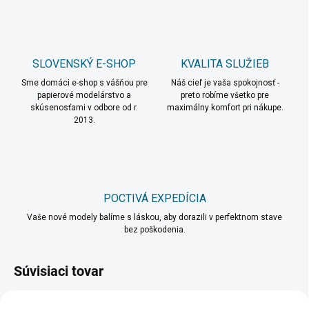
SLOVENSKÝ E-SHOP
KVALITA SLUŽIEB
Sme domáci e-shop s vášňou pre
Náš cieľ je vaša spokojnosť -
papierové modelárstvo a
preto robíme všetko pre
skúsenosťami v odbore od r.
maximálny komfort pri nákupe.
2013.
POCTIVÁ EXPEDÍCIA
Vaše nové modely balíme s láskou, aby dorazili v perfektnom stave
bez poškodenia.
Súvisiaci tovar
TIP