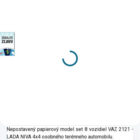
VIAC ZA MENEJ
discount
SKLADOM
SKLADOM
(>5 KS)
(3 KS)
DRUCHEMA Lepidlo -
Papierový model - 6x
HERKULES 30g
Kinobus Karosa B732
1,90 €
3 €
Do košíka
Do košíka
Nepostavený papierový model set 8 vozidiel VAZ 2121 -
LADA NIVA 4x4 osobného terénneho automobilu.