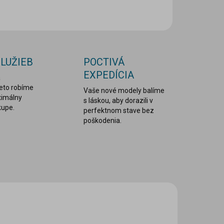
OPÝTAŤ SA
STRÁŽIŤ
SLUŽIEB
POCTIVÁ
EXPEDÍCIA
a
reto robíme
Vaše nové modely balíme
ximálny
s láskou, aby dorazili v
kupe.
perfektnom stave bez
poškodenia.