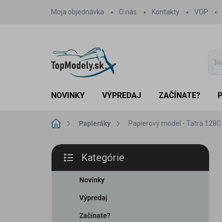
Prejsť
Moja objednávka
O nás
Kontakty
VOP
na
obsah
NOVINKY
VÝPREDAJ
ZAČÍNATE?
Domov
Papieráky
Papierový model - Tatra 128C
B
Kategórie
o
Preskočiť
č
kategórie
n
Novinky
ý
Výpredaj
p
a
Začínate?