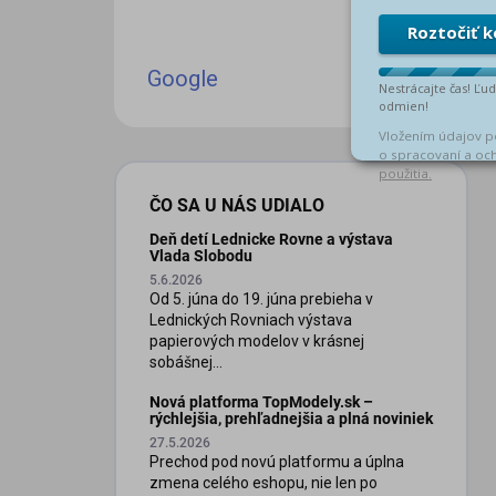
Google
ČO SA U NÁS UDIALO
Deň detí Lednicke Rovne a výstava
Vlada Slobodu
5.6.2026
Od 5. júna do 19. júna prebieha v
Lednických Rovniach výstava
papierových modelov v krásnej
sobášnej...
Nová platforma TopModely.sk –
rýchlejšia, prehľadnejšia a plná noviniek
27.5.2026
Prechod pod novú platformu a úplna
zmena celého eshopu, nie len po