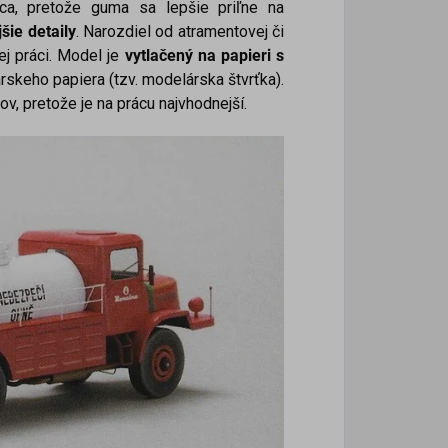
a, pretože guma sa lepšie priľne na
šie detaily
. Narozdiel od atramentovej či
ej práci. Model je
vytlačený na papieri s
rskeho papiera (tzv. modelárska štvrťka).
v, pretože je na prácu najvhodnejší.