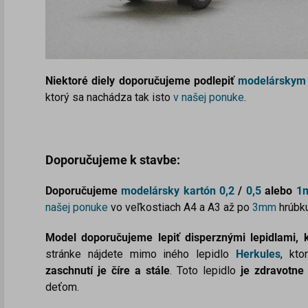
Niektoré diely doporučujeme podlepiť
modelárskym
ktorý sa nachádza tak isto
v našej ponuke
.
Doporučujeme k stavbe:
Doporučujeme
modelársky kartón
0,2
/
0,5
alebo
1
našej ponuke
vo veľkostiach A4 a A3 až po
3mm
hrúbku
Model doporučujeme lepiť disperznými lepidlami
stránke nájdete mimo iného lepidlo
Herkules
, kto
zaschnutí je číre a stále
. Toto lepidlo
je zdravotne
deťom.