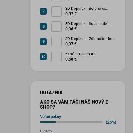
3D Doplnok - Betónová
zábrana 1ks
0,07 €
3D Doplnok - Sud na olej
kovový 250L - 1ks
0,06 €
3D Doplnok - Zábradlie 1ks +
stojan 2ks
0,07 €
Kartón 0,2 mm A3
0,58 €
DOTAZNÍK
AKO SA VÁM PÁČI NÁŠ NOVÝ E-
SHOP?
Veľmi pekný
(25%)
Ujde to