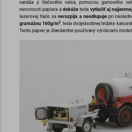
nanáša z tlačového valca, pomocou gumového valc
nerovnosti papiera a
dokáže
teda
vytlačiť aj najjemnej
laserovej tlače sa
nerozpíja a neodlupuje
pri následn
2
gramážou 160g/m
, teda dvojnásobnej hrúbke kancelá
Tento papier je štandardne používaný výrobcami modelo