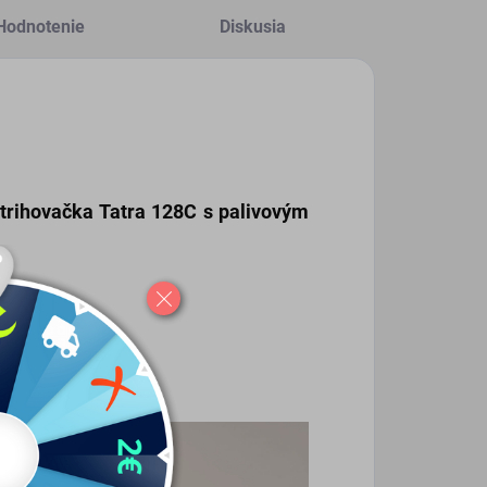
Hodnotenie
Diskusia
strihovačka
Tatra 128C s palivovým
ročilých modelárov
.