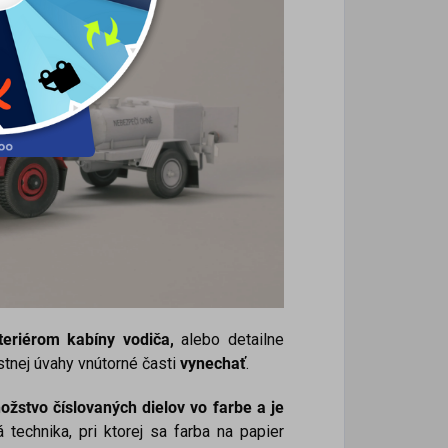
nteriérom kabíny vodiča,
alebo detailne
tnej úvahy vnútorné časti
vynechať
.
žstvo číslovaných dielov vo farbe a je
á technika, pri ktorej sa farba na papier