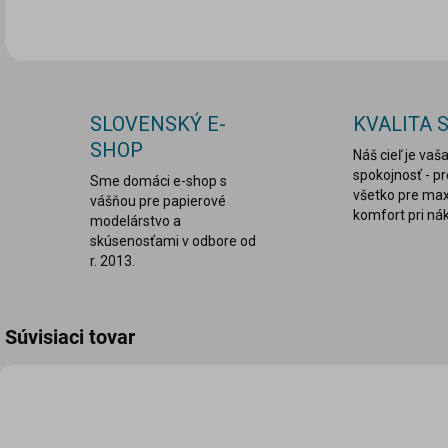
SLOVENSKÝ E-
KVALITA 
SHOP
Náš cieľ je vaš
spokojnosť - p
Sme domáci e-shop s
všetko pre ma
vášňou pre papierové
komfort pri ná
modelárstvo a
skúsenosťami v odbore od
r. 2013.
Súvisiaci tovar
VIAC ZA MENEJ
VIAC ZA MENEJ
LEPDRU003
LEPDRU029