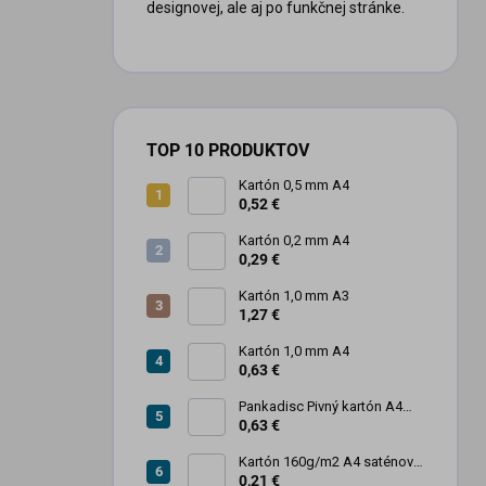
designovej, ale aj po funkčnej stránke.
TOP 10 PRODUKTOV
Kartón 0,5 mm A4
0,52 €
Kartón 0,2 mm A4
0,29 €
Kartón 1,0 mm A3
1,27 €
Kartón 1,0 mm A4
0,63 €
Pankadisc Pivný kartón A4
1mm 420g
0,63 €
Kartón 160g/m2 A4 saténový
biely povrch
0,21 €