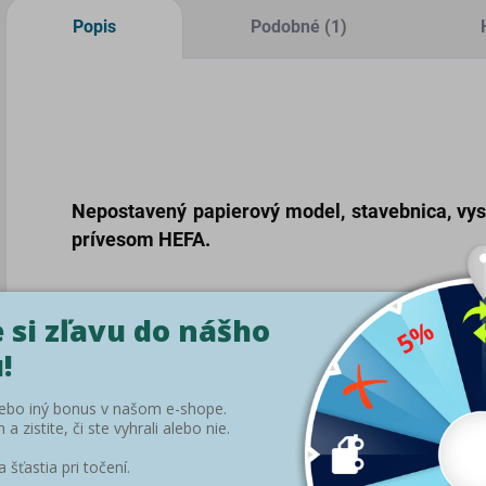
Popis
Podobné (1)
Nepostavený papierový model
, stavebnica, vy
prívesom HEFA.
O modeli:
Model je
zložitý
a teda je
určený pre skúsených a pok