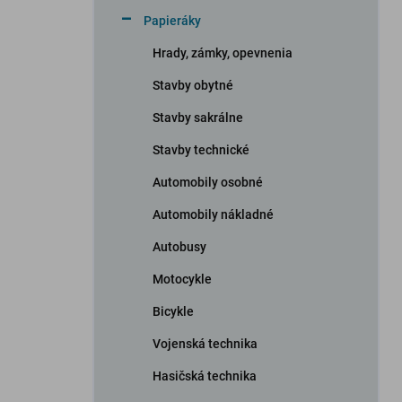
n
Papieráky
e
l
Hrady, zámky, opevnenia
Stavby obytné
Stavby sakrálne
Stavby technické
Automobily osobné
Automobily nákladné
Autobusy
Motocykle
Bicykle
Vojenská technika
Hasičská technika