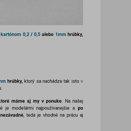
 kartónom
0,2
/
0,5
alebo
1mm
hrúbky,
mm
hrúbky,
ktorý sa nachádza tak isto
v
.
, ktoré máme aj my v ponuke
. Na našej
ré je modelármi najpoužívanejšie a
po
 nezávadné
, teda je vhodné na prácu aj