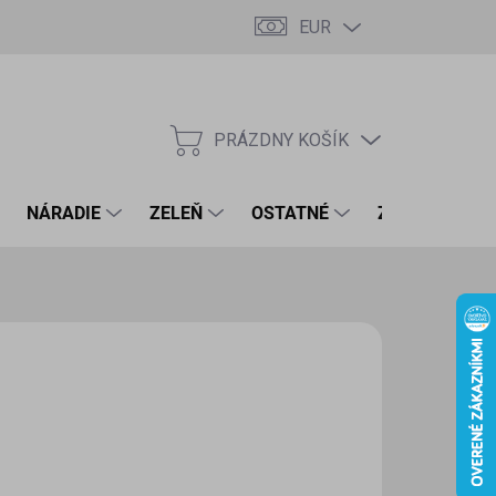
EUR
PRÁZDNY KOŠÍK
NÁKUPNÝ
KOŠÍK
NÁRADIE
ZELEŇ
OSTATNÉ
ZNAČKY
,66 €
91 € bez DPH
otková
LADOM
(4 KS)
:
EME DORUČIŤ