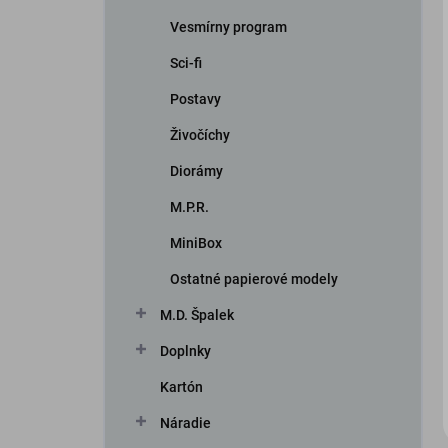
Vesmírny program
Sci-fi
Postavy
Živočíchy
Diorámy
iscount
M.P.R.
MiniBox
Ostatné papierové modely
M.D. Špalek
Doplnky
Kartón
Náradie