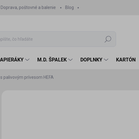
Doprava, poštovné a balenie
Blog
Hľadať
PAPIERÁKY
M.D. ŠPALEK
DOPLNKY
KARTÓN
 s palivovým prívesom HEFA
Neohodnotené
Podrobnosti hodnotenia
ZNAČKA:
PK GRAFIKA
15
14,
Jedn
SK
cena
MÔŽ