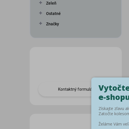
Zeleň
Ostatné
Značky
Máte otázku?
Obráťte sa na nás.
Kontaktný formulár